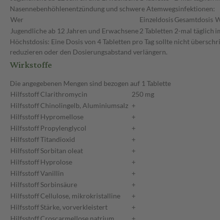
Nasennebenhöhlenentzündung und schwere Atemwegsinfektionen:
Wer
Einzeldosis
Gesamtdosis
W
Jugendliche ab 12 Jahren und Erwachsene
2 Tabletten
2-mal täglich
i
Höchstdosis: Eine Dosis von 4 Tabletten pro Tag sollte nicht übersch
reduzieren oder den Dosierungsabstand verlängern.
Wirkstoffe
Die angegebenen Mengen sind bezogen auf 1 Tablette
Hilfsstoff
Clarithromycin
250 mg
Hilfsstoff
Chinolingelb, Aluminiumsalz
+
Hilfsstoff
Hypromellose
+
Hilfsstoff
Propylenglycol
+
Hilfsstoff
Titandioxid
+
Hilfsstoff
Sorbitan oleat
+
Hilfsstoff
Hyprolose
+
Hilfsstoff
Vanillin
+
Hilfsstoff
Sorbinsäure
+
Hilfsstoff
Cellulose, mikrokristalline
+
Hilfsstoff
Stärke, vorverkleistert
+
Hilfsstoff
Croscarmellose natrium
+