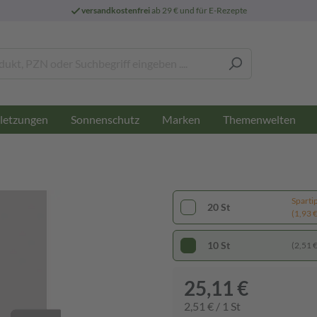
versandkostenfrei
ab 29 € und für E-Rezepte
letzungen
Sonnenschutz
Marken
Themenwelten
Sparti
20 St
(1,93 € 
10 St
(2,51 € 
25,11 €
2,51 € / 1 St