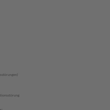
sstörungen)
tionsstörung
r: