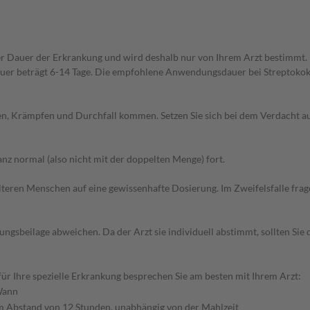
r Dauer der Erkrankung und wird deshalb nur von Ihrem Arzt bestimmt
uer beträgt 6-14 Tage. Die empfohlene Anwendungsdauer bei Streptokokk
hen, Krämpfen und Durchfall kommen. Setzen Sie sich bei dem Verdacht 
z normal (also nicht mit der doppelten Menge) fort.
d älteren Menschen auf eine gewissenhafte Dosierung. Im Zweifelsfalle f
gsbeilage abweichen. Da der Arzt sie individuell abstimmt, sollten Si
r Ihre spezielle Erkrankung besprechen Sie am besten mit Ihrem Arzt:
ann
m Abstand von 12 Stunden, unabhängig von der Mahlzeit