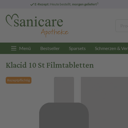
3
E-Rezept:
Heute bestellt,
morgen geliefert
Menü
Bestseller
Sparsets
Schmerzen & Ver
Klacid 10 St Filmtabletten
Rezeptpflichtig