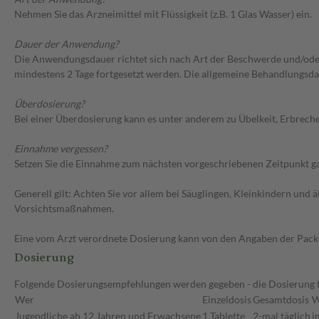
Nehmen Sie das Arzneimittel mit Flüssigkeit (z.B. 1 Glas Wasser) ein.
Dauer der Anwendung?
Die Anwendungsdauer richtet sich nach Art der Beschwerde und/ode
mindestens 2 Tage fortgesetzt werden. Die allgemeine Behandlungsda
Überdosierung?
Bei einer Überdosierung kann es unter anderem zu Übelkeit, Erbrec
Einnahme vergessen?
Setzen Sie die Einnahme zum nächsten vorgeschriebenen Zeitpunkt gan
Generell gilt: Achten Sie vor allem bei Säuglingen, Kleinkindern un
Vorsichtsmaßnahmen.
Eine vom Arzt verordnete Dosierung kann von den Angaben der Packun
Dosierung
Folgende Dosierungsempfehlungen werden gegeben - die Dosierung fü
Wer
Einzeldosis
Gesamtdosis
W
Jugendliche ab 12 Jahren und Erwachsene
1 Tablette
2-mal täglich
i