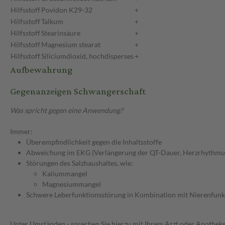
Hilfsstoff
Povidon K29-32
+
Hilfsstoff
Talkum
+
Hilfsstoff
Stearinsäure
+
Hilfsstoff
Magnesium stearat
+
Hilfsstoff
Siliciumdioxid, hochdisperses
+
Aufbewahrung
Gegenanzeigen Schwangerschaft
Was spricht gegen eine Anwendung?
Immer:
Überempfindlichkeit gegen die Inhaltsstoffe
Abweichung im EKG (Verlängerung der QT-Dauer, Herzrhythmu
Störungen des Salzhaushaltes, wie:
Kaliummangel
Magnesiummangel
Schwere Leberfunktionsstörung in Kombination mit Nierenfunk
Unter Umständen - sprechen Sie hierzu mit Ihrem Arzt oder Apotheke