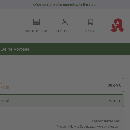
persönliche
pharmazeutische Beratung
Rezept einlösen
Mein Konto
0,00 €
Deine Vorteile
pp
38,64 €
/ 1 St)
25,11 €
/ 1 St)
sofort lieferbar
Preise inkl. MwSt. ggf. zzgl. Versandkosten