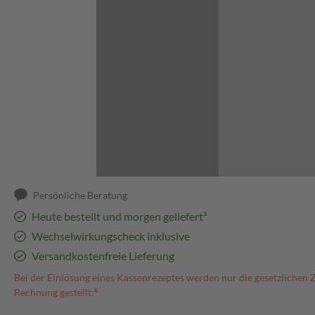
Abbildung kann abweichen
Persönliche Beratung
Heute bestellt und morgen geliefert³
Wechselwirkungscheck inklusive
Versandkostenfreie Lieferung
Bei der Einlösung eines Kassenrezeptes werden nur die gesetzlichen 
Rechnung gestellt.⁴