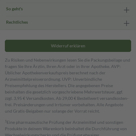
So geht's
Rechtliches
Widerruf erklären
Zu Risiken und Nebenwirkungen lesen Sie die Packungsbeilage und
fragen Sie Ihre Ärztin, Ihren Arzt oder in Ihrer Apotheke. AVP:
Üblicher Apothekenverkaufspreis berechnet nach der
Arzneimittelpreisverordnung. UVP: Unverbindliche
Preisempfehlung des Herstellers. Die angegebenen Preise
beinhalten die gesetzlich vorgeschriebene Mehrwertsteuer, ggf.
zzgl. 3,95 € Versandkosten. Ab 29,00 € Bestell­wert versand­kosten­
frei. Preisänderungen und Irrtümer vorbehalten. Alle Angebote
und Gratis-Beigaben nur solange der Vorrat reicht.
1
Eine pharmazeutische Prüfung der Arzneimittel und sonstigen
Produkte in deinem Warenkorb beinhaltet die Durchführung von
Wechselwirkungschecks und die Prüfung etwaiger