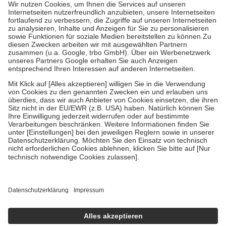
höchstens zehn Euro.
Es sind jedoch nie mehr als die tatsächlichen
Kosten der Leistung zu entrichten.
Diese Regeln gelten grundsätzlich auch für Online-Apotheken.
Bei Heilmitteln und häuslicher Krankenpflege beträgt die
Zuzahlung zehn Prozent der Kosten sowie zehn Euro je
Verordnung.
Um das Engagement der Versicherten für ihre eigene Gesundheit zu
stärken und die besondere Stellung der Familie zu unterstützen,
fallen
keine Zuzahlungen
an bei:
• Kindern und Jugendlichen bis zum vollendeten 18. Lebensjahr
mit Ausnahme der Fahrkosten
• Untersuchungen zur Vorsorge und Früherkennung, die von der
GKV getragen werden
• empfohlenen Schutzimpfungen
• Harn- und Blutteststreifen
Wir nutzen Trusted Shops als unabhängigen Dienstleister für die
Einholung von Bewertungen. Trusted Shops hat Maßnahmen
getroffen, um sicherzustellen, dass es sich um echte Bewertungen
handelt. Mehr Informationen findest du hier:
https://help.etrusted.com/hc/de/articles/4419944605341