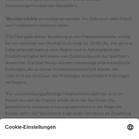
Anwendungshinweise des Herstellers.
2
Biozidprodukte
vorsichtig verwenden. Vor Gebrauch stets Etikett
und Produktinformationen lesen.
3
Die Übergabe deiner Bestellung an den Paketdienstleister erfolgt
bei uns werktags von Montag bis Freitag bis 18:00 Uhr. Der genaue
Lieferzeitpunkt kann je nach Region und in Abhängigkeit der
Produktverfügbarkeit sowie vom Zustellzeitpunkt des Spediteurs
abweichen. Darüber hinaus können notwendige pharmazeutische
Prüfungen, die zu deiner Arzneimittelsicherheit dienen, die
Lieferfrist um die Dauer der Prüfungen einschließlich Klärungen
verlängern.
4
Für verschreibungspflichtige Medikamente stellt der Arzt ein
Rezept aus und der Patient erhält sie in der Apotheke. Die
gesetzliche Krankenversicherung übernimmt in der Regel die
Kosten dafür, der Versicherte trägt einen Teil davon als Zuzahlung
mit.
Grundsätzlich leisten Mitglieder Zuzahlungen in Höhe von zehn
Prozent des Abgabepreises,
mindestens
jedoch
fünf Euro
und