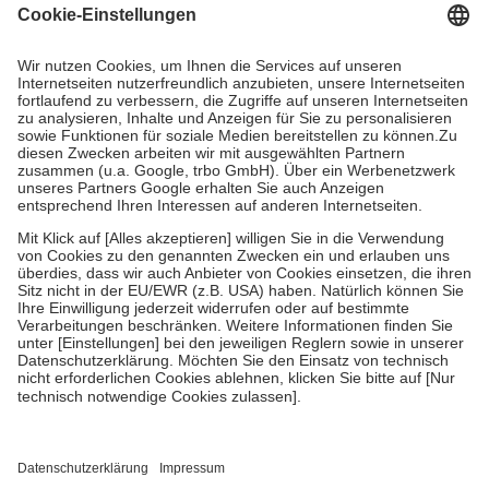
Grundsätzlich leisten Mitglieder Zuzahlungen in Höhe von zehn
Prozent des Abgabepreises,
mindestens
jedoch
fünf Euro
und
höchstens zehn Euro.
Es sind jedoch nie mehr als die tatsächlichen
Kosten der Leistung zu entrichten.
Diese Regeln gelten grundsätzlich auch für Online-Apotheken.
Bei Heilmitteln und häuslicher Krankenpflege beträgt die
Zuzahlung zehn Prozent der Kosten sowie zehn Euro je
Verordnung.
Um das Engagement der Versicherten für ihre eigene Gesundheit zu
stärken und die besondere Stellung der Familie zu unterstützen,
fallen
keine Zuzahlungen
an bei:
• Kindern und Jugendlichen bis zum vollendeten 18. Lebensjahr
mit Ausnahme der Fahrkosten
• Untersuchungen zur Vorsorge und Früherkennung, die von der
GKV getragen werden
• empfohlenen Schutzimpfungen
• Harn- und Blutteststreifen
Wir nutzen Trusted Shops als unabhängigen Dienstleister für die
Einholung von Bewertungen. Trusted Shops hat Maßnahmen
getroffen, um sicherzustellen, dass es sich um echte Bewertungen
handelt. Mehr Informationen findest du hier: