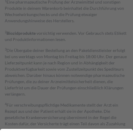
1
Eine pharmazeutische Prüfung der Arzneimittel und sonstigen
Produkte in deinem Warenkorb beinhaltet die Durchführung von
Wechselwirkungschecks und die Prüfung etwaiger
Anwendungshinweise des Herstellers.
2
Biozidprodukte
vorsichtig verwenden. Vor Gebrauch stets Etikett
und Produktinformationen lesen.
3
Die Übergabe deiner Bestellung an den Paketdienstleister erfolgt
bei uns werktags von Montag bis Freitag bis 18:00 Uhr. Der genaue
Lieferzeitpunkt kann je nach Region und in Abhängigkeit der
Produktverfügbarkeit sowie vom Zustellzeitpunkt des Spediteurs
abweichen. Darüber hinaus können notwendige pharmazeutische
Prüfungen, die zu deiner Arzneimittelsicherheit dienen, die
Lieferfrist um die Dauer der Prüfungen einschließlich Klärungen
verlängern.
4
Für verschreibungspflichtige Medikamente stellt der Arzt ein
Rezept aus und der Patient erhält sie in der Apotheke. Die
gesetzliche Krankenversicherung übernimmt in der Regel die
Kosten dafür, der Versicherte trägt einen Teil davon als Zuzahlung
mit.