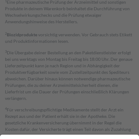
1
Eine pharmazeutische Prüfung der Arzneimittel und sonstigen
Produkte in deinem Warenkorb beinhaltet die Durchführung von
Wechselwirkungschecks und die Prüfung etwaiger
Anwendungshinweise des Herstellers.
2
Biozidprodukte
vorsichtig verwenden. Vor Gebrauch stets Etikett
und Produktinformationen lesen.
3
Die Übergabe deiner Bestellung an den Paketdienstleister erfolgt
bei uns werktags von Montag bis Freitag bis 18:00 Uhr. Der genaue
Lieferzeitpunkt kann je nach Region und in Abhängigkeit der
Produktverfügbarkeit sowie vom Zustellzeitpunkt des Spediteurs
abweichen. Darüber hinaus können notwendige pharmazeutische
Prüfungen, die zu deiner Arzneimittelsicherheit dienen, die
Lieferfrist um die Dauer der Prüfungen einschließlich Klärungen
verlängern.
4
Für verschreibungspflichtige Medikamente stellt der Arzt ein
Rezept aus und der Patient erhält sie in der Apotheke. Die
gesetzliche Krankenversicherung übernimmt in der Regel die
Kosten dafür, der Versicherte trägt einen Teil davon als Zuzahlung
mit.