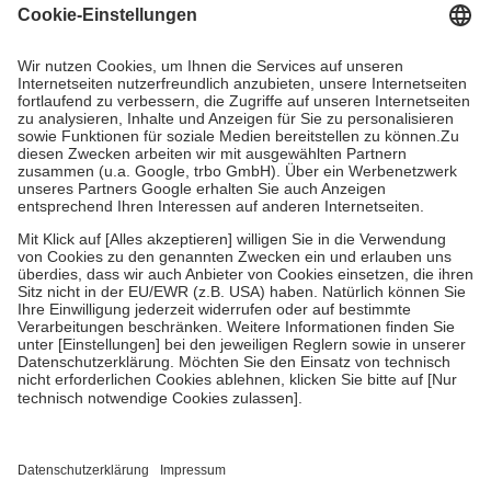
Grundsätzlich leisten Mitglieder Zuzahlungen in Höhe von zehn
Prozent des Abgabepreises,
mindestens
jedoch
fünf Euro
und
höchstens zehn Euro.
Es sind jedoch nie mehr als die tatsächlichen
Kosten der Leistung zu entrichten.
Diese Regeln gelten grundsätzlich auch für Online-Apotheken.
Bei Heilmitteln und häuslicher Krankenpflege beträgt die
Zuzahlung zehn Prozent der Kosten sowie zehn Euro je
Verordnung.
Um das Engagement der Versicherten für ihre eigene Gesundheit zu
stärken und die besondere Stellung der Familie zu unterstützen,
fallen
keine Zuzahlungen
an bei:
• Kindern und Jugendlichen bis zum vollendeten 18. Lebensjahr
mit Ausnahme der Fahrkosten
• Untersuchungen zur Vorsorge und Früherkennung, die von der
GKV getragen werden
• empfohlenen Schutzimpfungen
• Harn- und Blutteststreifen
Wir nutzen Trusted Shops als unabhängigen Dienstleister für die
Einholung von Bewertungen. Trusted Shops hat Maßnahmen
getroffen, um sicherzustellen, dass es sich um echte Bewertungen
handelt. Mehr Informationen findest du hier: