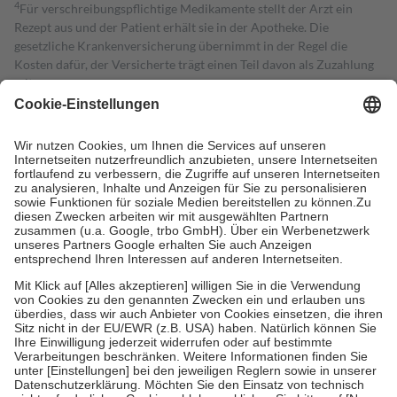
4
Für verschreibungspflichtige Medikamente stellt der Arzt ein
Rezept aus und der Patient erhält sie in der Apotheke. Die
gesetzliche Krankenversicherung übernimmt in der Regel die
Kosten dafür, der Versicherte trägt einen Teil davon als Zuzahlung
mit.
Grundsätzlich leisten Mitglieder Zuzahlungen in Höhe von zehn
Prozent des Abgabepreises,
mindestens
jedoch
fünf Euro
und
höchstens zehn Euro.
Es sind jedoch nie mehr als die tatsächlichen
Kosten der Leistung zu entrichten.
Diese Regeln gelten grundsätzlich auch für Online-Apotheken.
Bei Heilmitteln und häuslicher Krankenpflege beträgt die
Zuzahlung zehn Prozent der Kosten sowie zehn Euro je
Verordnung.
Um das Engagement der Versicherten für ihre eigene Gesundheit zu
stärken und die besondere Stellung der Familie zu unterstützen,
fallen
keine Zuzahlungen
an bei:
• Kindern und Jugendlichen bis zum vollendeten 18. Lebensjahr
mit Ausnahme der Fahrkosten
• Untersuchungen zur Vorsorge und Früherkennung, die von der
GKV getragen werden
• empfohlenen Schutzimpfungen