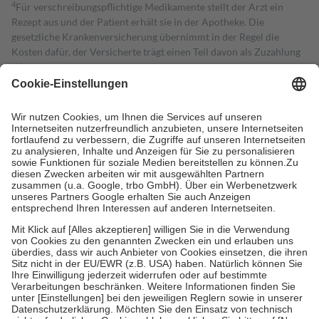
4
Für verschreibungspflichtige Medikamente stellt der Arzt ein
Rezept aus und der Patient erhält sie in der Apotheke. Die
gesetzliche Krankenversicherung übernimmt in der Regel die
Kosten dafür, der Versicherte trägt einen Teil davon als Zuzahlung
mit.
Grundsätzlich leisten Mitglieder Zuzahlungen in Höhe von zehn
Prozent des Abgabepreises,
mindestens
jedoch
fünf Euro
und
höchstens zehn Euro.
Es sind jedoch nie mehr als die tatsächlichen
Kosten der Leistung zu entrichten.
Diese Regeln gelten grundsätzlich auch für Online-Apotheken.
Bei Heilmitteln und häuslicher Krankenpflege beträgt die
Zuzahlung zehn Prozent der Kosten sowie zehn Euro je
Verordnung.
Um das Engagement der Versicherten für ihre eigene Gesundheit zu
stärken und die besondere Stellung der Familie zu unterstützen,
fallen
keine Zuzahlungen
an bei:
• Kindern und Jugendlichen bis zum vollendeten 18. Lebensjahr
mit Ausnahme der Fahrkosten
• Untersuchungen zur Vorsorge und Früherkennung, die von der
GKV getragen werden
• empfohlenen Schutzimpfungen