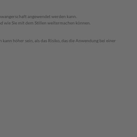
 Schwangerschaft angewendet werden kann.
nd wie Sie mit dem Stillen weitermachen können.
 kann höher sein, als das Risiko, das die Anwendung bei einer