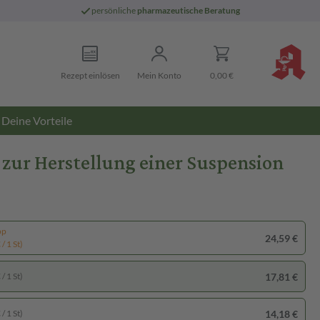
persönliche
pharmazeutische Beratung
Rezept einlösen
Mein Konto
0,00 €
Deine Vorteile
zur Herstellung einer Suspension
pp
24,59 €
/ 1 St)
17,81 €
/ 1 St)
14,18 €
/ 1 St)