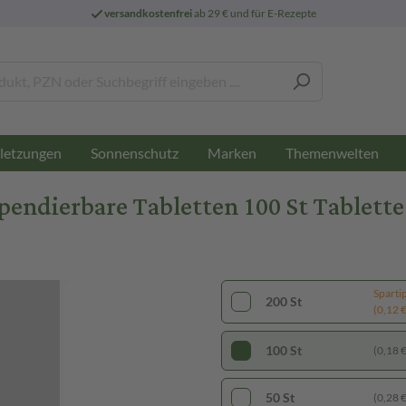
versandkostenfrei
ab 29 € und für E-Rezepte
letzungen
Sonnenschutz
Marken
Themenwelten
ndierbare Tabletten 100 St Tablette 
Sparti
200 St
(0,12 € 
100 St
(0,18 € 
50 St
(0,28 € 