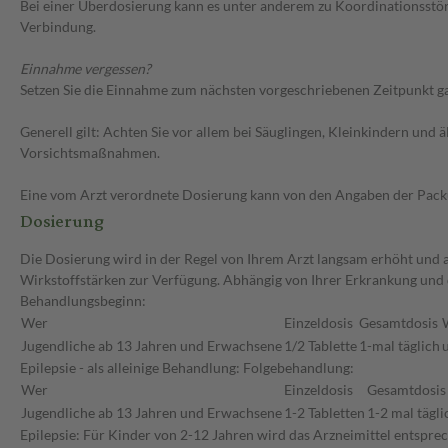
Bei einer Überdosierung kann es unter anderem zu Koordinationsstö
Verbindung.
Einnahme vergessen?
Setzen Sie die Einnahme zum nächsten vorgeschriebenen Zeitpunkt gan
Generell gilt: Achten Sie vor allem bei Säuglingen, Kleinkindern un
Vorsichtsmaßnahmen.
Eine vom Arzt verordnete Dosierung kann von den Angaben der Packun
Dosierung
Die Dosierung wird in der Regel von Ihrem Arzt langsam erhöht und au
Wirkstoffstärken zur Verfügung. Abhängig von Ihrer Erkrankung und d
Behandlungsbeginn:
Wer
Einzeldosis
Gesamtdosis
Jugendliche ab 13 Jahren und Erwachsene
1/2 Tablette
1-mal täglich
Epilepsie - als alleinige Behandlung: Folgebehandlung:
Wer
Einzeldosis
Gesamtdosis
Jugendliche ab 13 Jahren und Erwachsene
1-2 Tabletten
1-2 mal tägli
Epilepsie: Für Kinder von 2-12 Jahren wird das Arzneimittel entspr