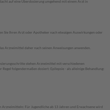
dacht auf eine Überdosierung umgehend mit einem Arzt in
ragen Sie Ihren Arzt oder Apotheker nach etwaigen Auswirkungen oder
e das Arzneimittel daher nach seinen Anweisungen anwenden.
osierungsschritte stehen Arzneimittel mit verschiedenen
Regel folgendermaßen dosiert: Epilepsie - als alleinige Behandlung:
en Arzneimitteln: Für Jugendliche ab 13 Jahren und Erwachsene wird