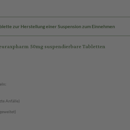
blette zur Herstellung einer Suspension zum Einnehmen
neuraxpharm 50mg suspendierbare Tabletten
eln:
zte Anfälle)
sgeweitet)