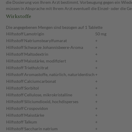
die Dosierung von Ihrem Arzt bestimmt. Vorbeugung gegen ein Wieder
müssen in Absprache mit Ihrem Arzt eventuell die Einzel- oder die 
Wirkstoffe
Die angegebenen Mengen sind bezogen auf 1 Tablette
Hilfsstoff
Lamotrigin
50 mg
Hilfsstoff
Natriumstearylfumarat
+
Hilfsstoff
Schwarze Johannisbeere-Aroma
+
Hilfsstoff
Maltodextrin
+
Hilfsstoff
Maisstärke, modifiziert
+
Hilfsstoff
Triethylcitrat
+
Hilfsstoff
Aromastoffe, natürlich, naturidentisch
+
Hilfsstoff
Calciumcarbonat
+
Hilfsstoff
Sorbitol
+
Hilfsstoff
Cellulose, mikrokristalline
+
Hilfsstoff
Siliciumdioxid, hochdisperses
+
Hilfsstoff
Crospovidon
+
Hilfsstoff
Maisstärke
+
Hilfsstoff
Talkum
+
Hilfsstoff
Saccharin natrium
+