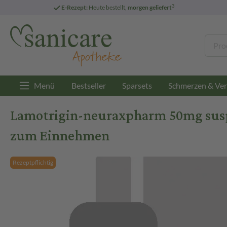
3
E-Rezept:
Heute bestellt,
morgen geliefert
Menü
Bestseller
Sparsets
Schmerzen & Ver
Lamotrigin-neuraxpharm 50mg suspe
zum Einnehmen
Rezeptpflichtig