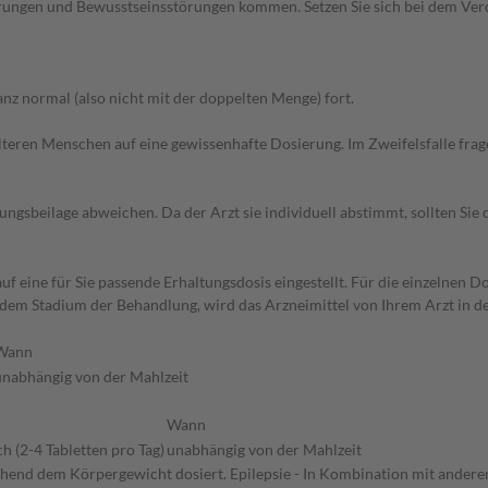
rungen und Bewusstseinsstörungen kommen. Setzen Sie sich bei dem Ver
z normal (also nicht mit der doppelten Menge) fort.
d älteren Menschen auf eine gewissenhafte Dosierung. Im Zweifelsfalle f
gsbeilage abweichen. Da der Arzt sie individuell abstimmt, sollten Si
f eine für Sie passende Erhaltungsdosis eingestellt. Für die einzelnen D
em Stadium der Behandlung, wird das Arzneimittel von Ihrem Arzt in der 
Wann
unabhängig von der Mahlzeit
Wann
ch (2-4 Tabletten pro Tag)
unabhängig von der Mahlzeit
echend dem Körpergewicht dosiert. Epilepsie - In Kombination mit ander