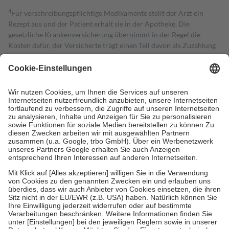
4
Für verschreibungspflichtige Medikamente stellt der Arzt ein
Rezept aus und der Patient erhält sie in der Apotheke. Die
gesetzliche Krankenversicherung übernimmt in der Regel die
Kosten dafür, der Versicherte trägt einen Teil davon als Zuzahlung
mit.
Grundsätzlich leisten Mitglieder Zuzahlungen in Höhe von zehn
Prozent des Abgabepreises,
mindestens
jedoch
fünf Euro
und
höchstens zehn Euro.
Es sind jedoch nie mehr als die tatsächlichen
Kosten der Leistung zu entrichten.
Diese Regeln gelten grundsätzlich auch für Online-Apotheken.
Bei Heilmitteln und häuslicher Krankenpflege beträgt die
Zuzahlung zehn Prozent der Kosten sowie zehn Euro je
Verordnung.
Um das Engagement der Versicherten für ihre eigene Gesundheit zu
stärken und die besondere Stellung der Familie zu unterstützen,
fallen
keine Zuzahlungen
an bei:
• Kindern und Jugendlichen bis zum vollendeten 18. Lebensjahr
mit Ausnahme der Fahrkosten
• Untersuchungen zur Vorsorge und Früherkennung, die von der
GKV getragen werden
• empfohlenen Schutzimpfungen