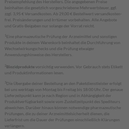
Preisempfehlung des Herstellers. Die angegebenen Preise
beinhalten die gesetzlich vorgeschriebene Mehrwertsteuer, ggf.
zzgl. 3,95 € Versandkosten. Ab 29,00 € Bestell­wert versand­kosten­
frei. Preisänderungen und Irrtümer vorbehalten. Alle Angebote
und Gratis-Beigaben nur solange der Vorrat reicht.
1
Eine pharmazeutische Prüfung der Arzneimittel und sonstigen
Produkte in deinem Warenkorb beinhaltet die Durchführung von
Wechselwirkungschecks und die Prüfung etwaiger
Anwendungshinweise des Herstellers.
2
Biozidprodukte
vorsichtig verwenden. Vor Gebrauch stets Etikett
und Produktinformationen lesen.
3
Die Übergabe deiner Bestellung an den Paketdienstleister erfolgt
bei uns werktags von Montag bis Freitag bis 18:00 Uhr. Der genaue
Lieferzeitpunkt kann je nach Region und in Abhängigkeit der
Produktverfügbarkeit sowie vom Zustellzeitpunkt des Spediteurs
abweichen. Darüber hinaus können notwendige pharmazeutische
Prüfungen, die zu deiner Arzneimittelsicherheit dienen, die
Lieferfrist um die Dauer der Prüfungen einschließlich Klärungen
verlängern.