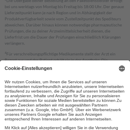
Die Übergabe deiner Bestellung an den Paketdienstleister erfolgt
bei uns werktags von Montag bis Freitag bis 18:00 Uhr. Der genaue
Lieferzeitpunkt kann je nach Region und in Abhängigkeit der
Produktverfügbarkeit sowie vom Zustellzeitpunkt des Spediteurs
abweichen. Darüber hinaus können notwendige pharmazeutische
Prüfungen, die zu deiner Arzneimittelsicherheit dienen, die
Lieferfrist um die Dauer der Prüfungen einschließlich Klärungen
verlängern.
4
Für verschreibungspflichtige Medikamente stellt der Arzt ein
Rezept aus und der Patient erhält sie in der Apotheke. Die
gesetzliche Krankenversicherung übernimmt in der Regel die
Kosten dafür, der Versicherte trägt einen Teil davon als Zuzahlung
mit.
Grundsätzlich leisten Mitglieder Zuzahlungen in Höhe von zehn
Prozent des Abgabepreises,
mindestens
jedoch
fünf Euro
und
höchstens zehn Euro.
Es sind jedoch nie mehr als die tatsächlichen
Kosten der Leistung zu entrichten.
Diese Regeln gelten grundsätzlich auch für Online-Apotheken.
Bei Heilmitteln und häuslicher Krankenpflege beträgt die
Zuzahlung zehn Prozent der Kosten sowie zehn Euro je
Verordnung.