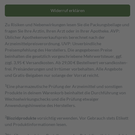
Widerruf erklären
Zu Risiken und Nebenwirkungen lesen Sie die Packungsbeilage und
fragen Sie Ihre Ärztin, Ihren Arzt oder in Ihrer Apotheke. AVP:
Üblicher Apothekenverkaufspreis berechnet nach der
Arzneimittelpreisverordnung. UVP: Unverbindliche
Preisempfehlung des Herstellers. Die angegebenen Preise
beinhalten die gesetzlich vorgeschriebene Mehrwertsteuer, ggf.
zzgl. 3,95 € Versandkosten. Ab 29,00 € Bestell­wert versand­kosten­
frei. Preisänderungen und Irrtümer vorbehalten. Alle Angebote
und Gratis-Beigaben nur solange der Vorrat reicht.
1
Eine pharmazeutische Prüfung der Arzneimittel und sonstigen
Produkte in deinem Warenkorb beinhaltet die Durchführung von
Wechselwirkungschecks und die Prüfung etwaiger
Anwendungshinweise des Herstellers.
2
Biozidprodukte
vorsichtig verwenden. Vor Gebrauch stets Etikett
und Produktinformationen lesen.
3