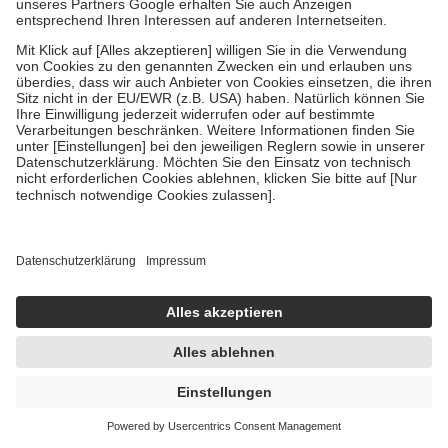
Um das Engagement der Versicherten für ihre eigene Gesundheit zu
stärken und die besondere Stellung der Familie zu unterstützen,
fallen
keine Zuzahlungen
an bei:
• Kindern und Jugendlichen bis zum vollendeten 18. Lebensjahr
mit Ausnahme der Fahrkosten
• Untersuchungen zur Vorsorge und Früherkennung, die von der
GKV getragen werden
• empfohlenen Schutzimpfungen
• Harn- und Blutteststreifen
Wir nutzen Trusted Shops als unabhängigen Dienstleister für die
Einholung von Bewertungen. Trusted Shops hat Maßnahmen
getroffen, um sicherzustellen, dass es sich um echte Bewertungen
handelt. Mehr Informationen findest du hier:
https://help.etrusted.com/hc/de/articles/4419944605341
Einige Bilder und Inhalte wurden unter Zuhilfenahme künstlicher
Intelligenz erstellt.