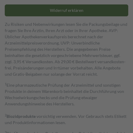
Widerruf erklären
Zu Risiken und Nebenwirkungen lesen Sie die Packungsbeilage und
fragen Sie Ihre Ärztin, Ihren Arzt oder in Ihrer Apotheke. AVP:
Üblicher Apothekenverkaufspreis berechnet nach der
Arzneimittelpreisverordnung. UVP: Unverbindliche
Preisempfehlung des Herstellers. Die angegebenen Preise
beinhalten die gesetzlich vorgeschriebene Mehrwertsteuer, ggf.
zzgl. 3,95 € Versandkosten. Ab 29,00 € Bestell­wert versand­kosten­
frei. Preisänderungen und Irrtümer vorbehalten. Alle Angebote
und Gratis-Beigaben nur solange der Vorrat reicht.
1
Eine pharmazeutische Prüfung der Arzneimittel und sonstigen
Produkte in deinem Warenkorb beinhaltet die Durchführung von
Wechselwirkungschecks und die Prüfung etwaiger
Anwendungshinweise des Herstellers.
2
Biozidprodukte
vorsichtig verwenden. Vor Gebrauch stets Etikett
und Produktinformationen lesen.
3