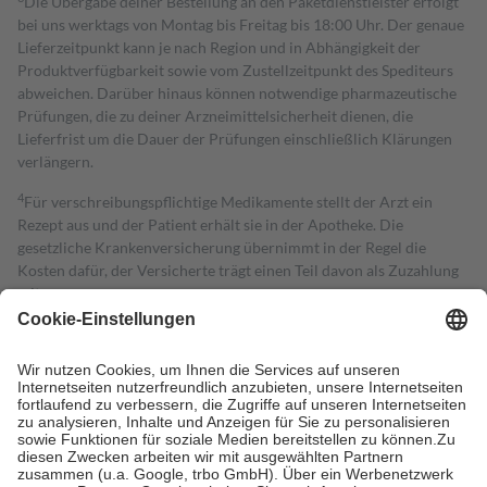
Die Übergabe deiner Bestellung an den Paketdienstleister erfolgt
bei uns werktags von Montag bis Freitag bis 18:00 Uhr. Der genaue
Lieferzeitpunkt kann je nach Region und in Abhängigkeit der
Produktverfügbarkeit sowie vom Zustellzeitpunkt des Spediteurs
abweichen. Darüber hinaus können notwendige pharmazeutische
Prüfungen, die zu deiner Arzneimittelsicherheit dienen, die
Lieferfrist um die Dauer der Prüfungen einschließlich Klärungen
verlängern.
4
Für verschreibungspflichtige Medikamente stellt der Arzt ein
Rezept aus und der Patient erhält sie in der Apotheke. Die
gesetzliche Krankenversicherung übernimmt in der Regel die
Kosten dafür, der Versicherte trägt einen Teil davon als Zuzahlung
mit.
Grundsätzlich leisten Mitglieder Zuzahlungen in Höhe von zehn
Prozent des Abgabepreises,
mindestens
jedoch
fünf Euro
und
höchstens zehn Euro.
Es sind jedoch nie mehr als die tatsächlichen
Kosten der Leistung zu entrichten.
Diese Regeln gelten grundsätzlich auch für Online-Apotheken.
Bei Heilmitteln und häuslicher Krankenpflege beträgt die
Zuzahlung zehn Prozent der Kosten sowie zehn Euro je
Verordnung.