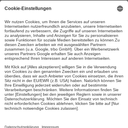
mit.
Grundsätzlich leisten Mitglieder Zuzahlungen in Höhe von zehn
Prozent des Abgabepreises,
mindestens
jedoch
fünf Euro
und
höchstens zehn Euro.
Es sind jedoch nie mehr als die tatsächlichen
Kosten der Leistung zu entrichten.
Diese Regeln gelten grundsätzlich auch für Online-Apotheken.
Bei Heilmitteln und häuslicher Krankenpflege beträgt die
Zuzahlung zehn Prozent der Kosten sowie zehn Euro je
Verordnung.
Um das Engagement der Versicherten für ihre eigene Gesundheit zu
stärken und die besondere Stellung der Familie zu unterstützen,
fallen
keine Zuzahlungen
an bei:
• Kindern und Jugendlichen bis zum vollendeten 18. Lebensjahr
mit Ausnahme der Fahrkosten
• Untersuchungen zur Vorsorge und Früherkennung, die von der
GKV getragen werden
• empfohlenen Schutzimpfungen
• Harn- und Blutteststreifen
Wir nutzen Trusted Shops als unabhängigen Dienstleister für die
Einholung von Bewertungen. Trusted Shops hat Maßnahmen
getroffen, um sicherzustellen, dass es sich um echte Bewertungen