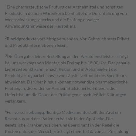
1
Eine pharmazeutische Prüfung der Arzneimittel und sonstigen
Produkte in deinem Warenkorb beinhaltet die Durchführung von
Wechselwirkungschecks und die Prüfung etwaiger
Anwendungshinweise des Herstellers.
2
Biozidprodukte
vorsichtig verwenden. Vor Gebrauch stets Etikett
und Produktinformationen lesen.
3
Die Übergabe deiner Bestellung an den Paketdienstleister erfolgt
bei uns werktags von Montag bis Freitag bis 18:00 Uhr. Der genaue
Lieferzeitpunkt kann je nach Region und in Abhängigkeit der
Produktverfügbarkeit sowie vom Zustellzeitpunkt des Spediteurs
abweichen. Darüber hinaus können notwendige pharmazeutische
Prüfungen, die zu deiner Arzneimittelsicherheit dienen, die
Lieferfrist um die Dauer der Prüfungen einschließlich Klärungen
verlängern.
4
Für verschreibungspflichtige Medikamente stellt der Arzt ein
Rezept aus und der Patient erhält sie in der Apotheke. Die
gesetzliche Krankenversicherung übernimmt in der Regel die
Kosten dafür, der Versicherte trägt einen Teil davon als Zuzahlung