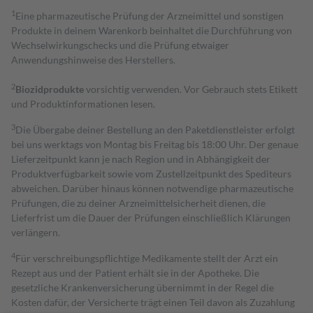
1
Eine pharmazeutische Prüfung der Arzneimittel und sonstigen
Produkte in deinem Warenkorb beinhaltet die Durchführung von
Wechselwirkungschecks und die Prüfung etwaiger
Anwendungshinweise des Herstellers.
2
Biozidprodukte
vorsichtig verwenden. Vor Gebrauch stets Etikett
und Produktinformationen lesen.
3
Die Übergabe deiner Bestellung an den Paketdienstleister erfolgt
bei uns werktags von Montag bis Freitag bis 18:00 Uhr. Der genaue
Lieferzeitpunkt kann je nach Region und in Abhängigkeit der
Produktverfügbarkeit sowie vom Zustellzeitpunkt des Spediteurs
abweichen. Darüber hinaus können notwendige pharmazeutische
Prüfungen, die zu deiner Arzneimittelsicherheit dienen, die
Lieferfrist um die Dauer der Prüfungen einschließlich Klärungen
verlängern.
4
Für verschreibungspflichtige Medikamente stellt der Arzt ein
Rezept aus und der Patient erhält sie in der Apotheke. Die
gesetzliche Krankenversicherung übernimmt in der Regel die
Kosten dafür, der Versicherte trägt einen Teil davon als Zuzahlung