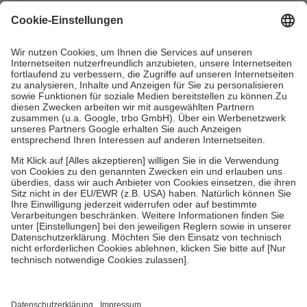
mit.
Grundsätzlich leisten Mitglieder Zuzahlungen in Höhe von zehn
Prozent des Abgabepreises,
mindestens
jedoch
fünf Euro
und
höchstens zehn Euro.
Es sind jedoch nie mehr als die tatsächlichen
Kosten der Leistung zu entrichten.
Diese Regeln gelten grundsätzlich auch für Online-Apotheken.
Bei Heilmitteln und häuslicher Krankenpflege beträgt die
Zuzahlung zehn Prozent der Kosten sowie zehn Euro je
Verordnung.
Um das Engagement der Versicherten für ihre eigene Gesundheit zu
stärken und die besondere Stellung der Familie zu unterstützen,
fallen
keine Zuzahlungen
an bei:
• Kindern und Jugendlichen bis zum vollendeten 18. Lebensjahr
mit Ausnahme der Fahrkosten
• Untersuchungen zur Vorsorge und Früherkennung, die von der
GKV getragen werden
• empfohlenen Schutzimpfungen
• Harn- und Blutteststreifen
Wir nutzen Trusted Shops als unabhängigen Dienstleister für die
Einholung von Bewertungen. Trusted Shops hat Maßnahmen
getroffen, um sicherzustellen, dass es sich um echte Bewertungen