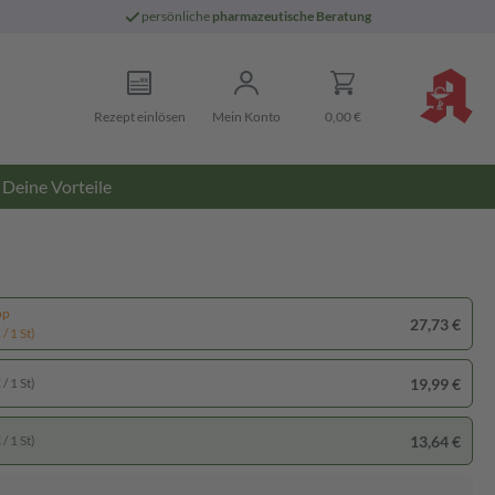
persönliche
pharmazeutische Beratung
Rezept einlösen
Mein Konto
0,00 €
Deine Vorteile
pp
27,73 €
/ 1 St)
19,99 €
/ 1 St)
13,64 €
/ 1 St)