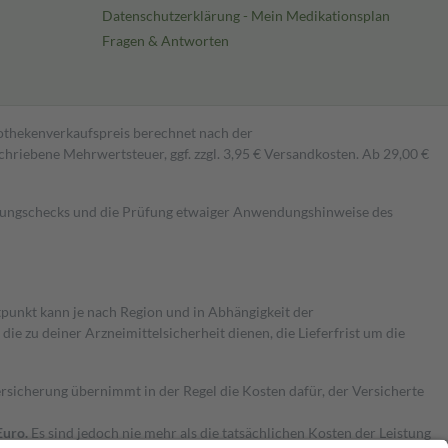
Datenschutzerklärung - Mein Medikationsplan
Fragen & Antworten
pothekenverkaufspreis berechnet nach der
hriebene Mehrwertsteuer, ggf. zzgl. 3,95 € Versandkosten. Ab 29,00 €
kungschecks und die Prüfung etwaiger Anwendungshinweise des
itpunkt kann je nach Region und in Abhängigkeit der
 zu deiner Arzneimittelsicherheit dienen, die Lieferfrist um die
ersicherung übernimmt in der Regel die Kosten dafür, der Versicherte
Euro.
Es sind jedoch nie mehr als die tatsächlichen Kosten der Leistung