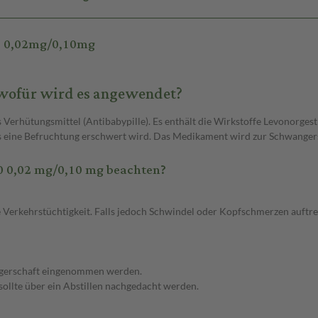
0 0,02mg/0,10mg
wofür wird es angewendet?
hütungsmittel (Antibabypille). Es enthält die Wirkstoffe Levonorgestre
 eine Befruchtung erschwert wird. Das Medikament wird zur Schwangers
 0,02 mg/0,10 mg beachten?
Verkehrstüchtigkeit. Falls jedoch Schwindel oder Kopfschmerzen auftre
ngerschaft eingenommen werden.
 sollte über ein Abstillen nachgedacht werden.