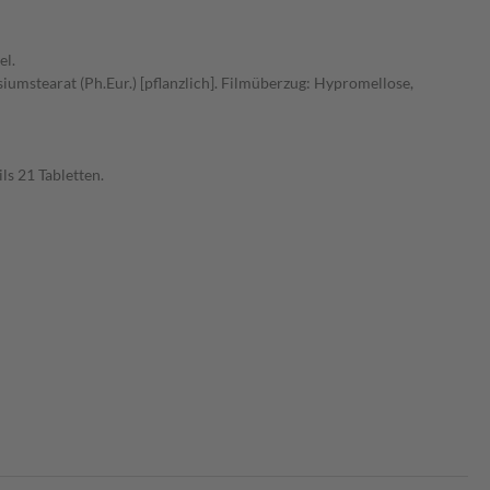
el.
iumstearat (Ph.Eur.) [pflanzlich]. Filmüberzug: Hypromellose,
s 21 Tabletten.