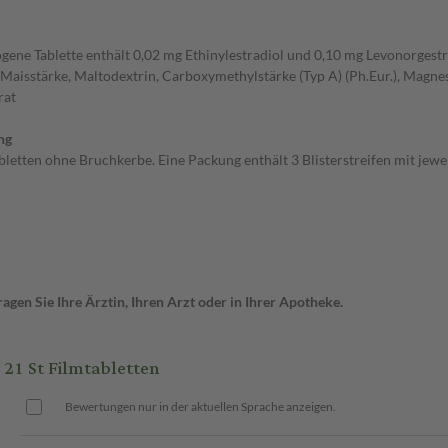
ogene Tablette enthält 0,02 mg Ethinylestradiol und 0,10 mg Levonorgestr
Maisstärke, Maltodextrin, Carboxymethylstärke (Typ A) (Ph.Eur.), Magnes
rat
ng
tten ohne Bruchkerbe. Eine Packung enthält 3 Blisterstreifen mit jeweil
gen Sie Ihre Ärztin, Ihren Arzt oder in Ihrer Apotheke.
1 St Filmtabletten
Bewertungen nur in der aktuellen Sprache anzeigen.