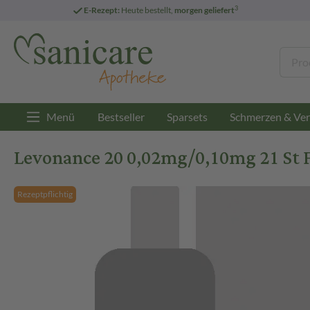
3
E-Rezept:
Heute bestellt,
morgen geliefert
Menü
Bestseller
Sparsets
Schmerzen & Ver
Levonance 20 0,02mg/0,10mg 21 St 
Rezeptpflichtig