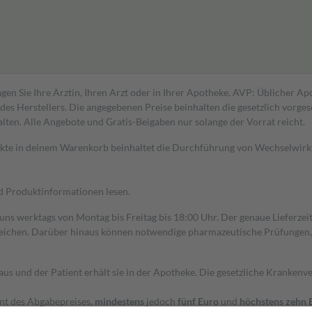
gen Sie Ihre Ärztin, Ihren Arzt oder in Ihrer Apotheke. AVP: Üblicher A
s Herstellers. Die angegebenen Preise beinhalten die gesetzlich vorgesc
alten. Alle Angebote und Gratis-Beigaben nur solange der Vorrat reicht.
dukte in deinem Warenkorb beinhaltet die Durchführung von Wechselwir
nd Produktinformationen lesen.
 uns werktags von Montag bis Freitag bis 18:00 Uhr. Der genaue Lieferze
ichen. Darüber hinaus können notwendige pharmazeutische Prüfungen, die
aus und der Patient erhält sie in der Apotheke. Die gesetzliche Krankenv
ent des Abgabepreises,
mindestens
jedoch
fünf Euro
und
höchstens zehn 