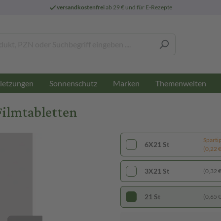
versandkostenfrei
ab 29 € und für E-Rezepte
letzungen
Sonnenschutz
Marken
Themenwelten
Filmtabletten
Sparti
6X21 St
(0,22 € 
3X21 St
(0,32 € 
21 St
(0,65 € 