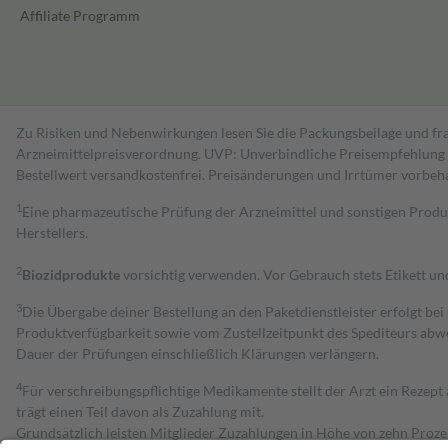
Affiliate Programm
Zu Risiken und Nebenwirkungen lesen Sie die Packungsbeilage und fra
Arzneimittelpreisverordnung. UVP: Unverbindliche Preisempfehlung de
Bestell­wert versand­kosten­frei. Preisänderungen und Irrtümer vorbeh
1
Eine pharmazeutische Prüfung der Arzneimittel und sonstigen Pro
Herstellers.
2
Biozidprodukte
vorsichtig verwenden. Vor Gebrauch stets Etikett u
3
Die Übergabe deiner Bestellung an den Paketdienstleister erfolgt bei
Produktverfügbarkeit sowie vom Zustellzeitpunkt des Spediteurs abwe
Dauer der Prüfungen einschließlich Klärungen verlängern.
4
Für verschreibungspflichtige Medikamente stellt der Arzt ein Rezept 
trägt einen Teil davon als Zuzahlung mit.
Grundsätzlich leisten Mitglieder Zuzahlungen in Höhe von zehn Proz