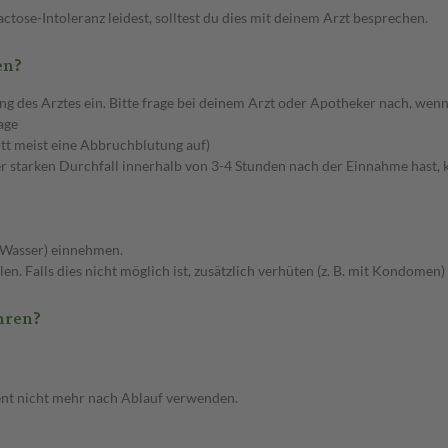
ose-Intoleranz leidest, solltest du dies mit deinem Arzt besprechen.
en?
Arztes ein. Bitte frage bei deinem Arzt oder Apotheker nach, wenn du
age
tt meist eine Abbruchblutung auf)
starken Durchfall innerhalb von 3-4 Stunden nach der Einnahme hast, ka
s Wasser) einnehmen.
n. Falls dies nicht möglich ist, zusätzlich verhüten (z. B. mit Kondomen)
hren?
nt nicht mehr nach Ablauf verwenden.