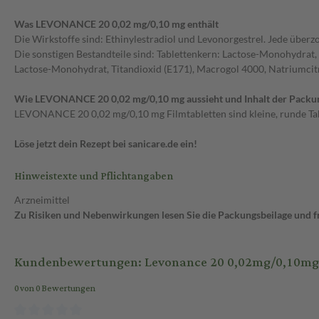
Was LEVONANCE 20 0,02 mg/0,10 mg enthält
Die Wirkstoffe sind: Ethinylestradiol und Levonorgestrel. Jede überz
Die sonstigen Bestandteile sind: Tablettenkern: Lactose-Monohydrat, 
Lactose-Monohydrat, Titandioxid (E171), Macrogol 4000, Natriumcit
Wie LEVONANCE 20 0,02 mg/0,10 mg aussieht und Inhalt der Packu
LEVONANCE 20 0,02 mg/0,10 mg Filmtabletten sind kleine, runde Table
Löse jetzt dein Rezept bei sanicare.de ein!
Hinweistexte und Pflichtangaben
Arzneimittel
Zu Risiken und Nebenwirkungen lesen Sie die Packungsbeilage und fra
Kundenbewertungen: Levonance 20 0,02mg/0,10mg 2
0 von 0 Bewertungen