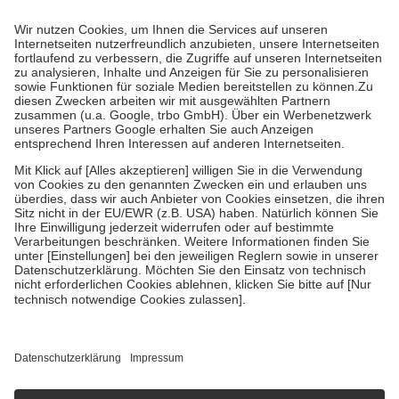
Prozent des Abgabepreises,
mindestens
jedoch
fünf Euro
und
höchstens zehn Euro.
Es sind jedoch nie mehr als die tatsächlichen
Kosten der Leistung zu entrichten.
Diese Regeln gelten grundsätzlich auch für Online-Apotheken.
Bei Heilmitteln und häuslicher Krankenpflege beträgt die
Zuzahlung zehn Prozent der Kosten sowie zehn Euro je
Verordnung.
Um das Engagement der Versicherten für ihre eigene Gesundheit zu
stärken und die besondere Stellung der Familie zu unterstützen,
fallen
keine Zuzahlungen
an bei:
• Kindern und Jugendlichen bis zum vollendeten 18. Lebensjahr
mit Ausnahme der Fahrkosten
• Untersuchungen zur Vorsorge und Früherkennung, die von der
GKV getragen werden
• empfohlenen Schutzimpfungen
• Harn- und Blutteststreifen
Wir nutzen Trusted Shops als unabhängigen Dienstleister für die
Einholung von Bewertungen. Trusted Shops hat Maßnahmen
getroffen, um sicherzustellen, dass es sich um echte Bewertungen
handelt. Mehr Informationen findest du hier:
https://help.etrusted.com/hc/de/articles/4419944605341