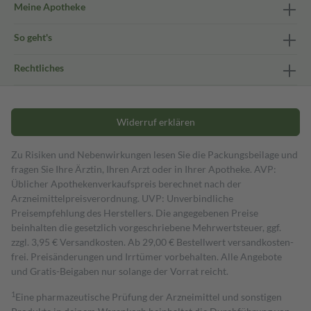
Meine Apotheke
So geht's
Rechtliches
Widerruf erklären
Zu Risiken und Nebenwirkungen lesen Sie die Packungsbeilage und
fragen Sie Ihre Ärztin, Ihren Arzt oder in Ihrer Apotheke. AVP:
Üblicher Apothekenverkaufspreis berechnet nach der
Arzneimittelpreisverordnung. UVP: Unverbindliche
Preisempfehlung des Herstellers. Die angegebenen Preise
beinhalten die gesetzlich vorgeschriebene Mehrwertsteuer, ggf.
zzgl. 3,95 € Versandkosten. Ab 29,00 € Bestell­wert versand­kosten­
frei. Preisänderungen und Irrtümer vorbehalten. Alle Angebote
und Gratis-Beigaben nur solange der Vorrat reicht.
1
Eine pharmazeutische Prüfung der Arzneimittel und sonstigen