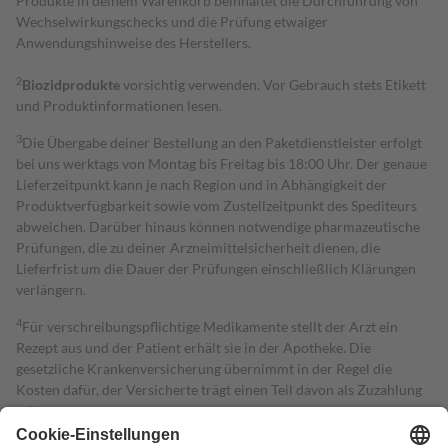
Produkte in deinem Warenkorb beinhaltet die Durchführung von
Wechselwirkungschecks und die Prüfung etwaiger
Anwendungshinweise des Herstellers.
2
Biozidprodukte
vorsichtig verwenden. Vor Gebrauch stets Etikett
und Produktinformationen lesen.
3
Die Übergabe deiner Bestellung an den Paketdienstleister erfolgt
bei uns werktags von Montag bis Freitag bis 18:00 Uhr. Der genaue
Lieferzeitpunkt kann je nach Region und in Abhängigkeit der
Produktverfügbarkeit sowie vom Zustellzeitpunkt des Spediteurs
abweichen. Darüber hinaus können notwendige pharmazeutische
Prüfungen, die zu deiner Arzneimittelsicherheit dienen, die
Lieferfrist um die Dauer der Prüfungen einschließlich Klärungen
verlängern.
4
Für verschreibungspflichtige Medikamente stellt der Arzt ein
Rezept aus und der Patient erhält sie in der Apotheke. Die
gesetzliche Krankenversicherung übernimmt in der Regel die
Kosten dafür, der Versicherte trägt einen Teil davon als Zuzahlung
mit.
Grundsätzlich leisten Mitglieder Zuzahlungen in Höhe von zehn