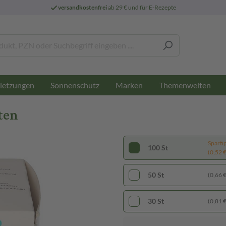
versandkostenfrei
ab 29 € und für E-Rezepte
letzungen
Sonnenschutz
Marken
Themenwelten
ten
Sparti
100 St
(0,52 € 
50 St
(0,66 € 
30 St
(0,81 € 