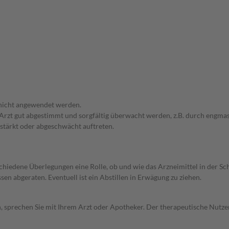
 nicht angewendet werden.
em Arzt gut abgestimmt und sorgfältig überwacht werden, z.B. durch en
stärkt oder abgeschwächt auftreten.
rschiedene Überlegungen eine Rolle, ob und wie das Arzneimittel in der
en abgeraten. Eventuell ist ein Abstillen in Erwägung zu ziehen.
, sprechen Sie mit Ihrem Arzt oder Apotheker. Der therapeutische Nutzen