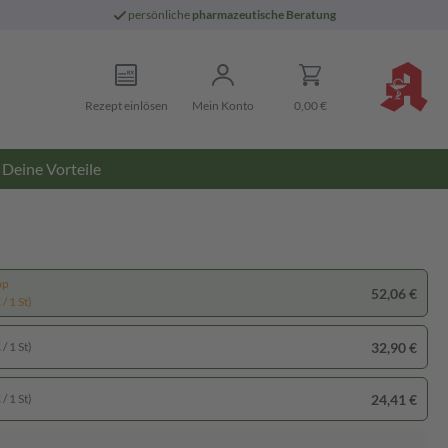
persönliche
pharmazeutische Beratung
Rezept einlösen
Mein Konto
0,00 €
Deine Vorteile
pp
52,06 €
/ 1 St)
32,90 €
/ 1 St)
24,41 €
/ 1 St)