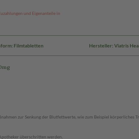
Zuzahlungen und Eigenanteile in
form: Filmtabletten
Hersteller: Viatris H
60mg
ahmen zur Senkung der Blutfettwerte, wie zum Beispiel körperliches Trai
 Apotheker überschritten werden.