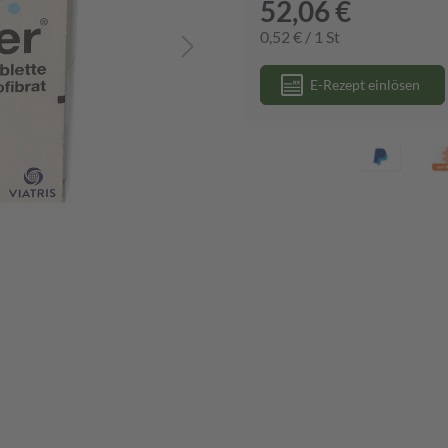
52,06 €
0,52 € / 1 St
E-Rezept einlösen