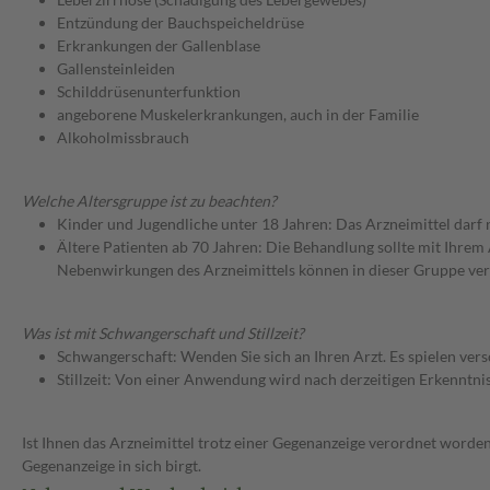
Entzündung der Bauchspeicheldrüse
Erkrankungen der Gallenblase
Gallensteinleiden
Schilddrüsenunterfunktion
angeborene Muskelerkrankungen, auch in der Familie
Alkoholmissbrauch
Welche Altersgruppe ist zu beachten?
Kinder und Jugendliche unter 18 Jahren: Das Arzneimittel darf
Ältere Patienten ab 70 Jahren: Die Behandlung sollte mit Ihr
Nebenwirkungen des Arzneimittels können in dieser Gruppe ver
Was ist mit Schwangerschaft und Stillzeit?
Schwangerschaft: Wenden Sie sich an Ihren Arzt. Es spielen ve
Stillzeit: Von einer Anwendung wird nach derzeitigen Erkenntniss
Ist Ihnen das Arzneimittel trotz einer Gegenanzeige verordnet worden
Gegenanzeige in sich birgt.