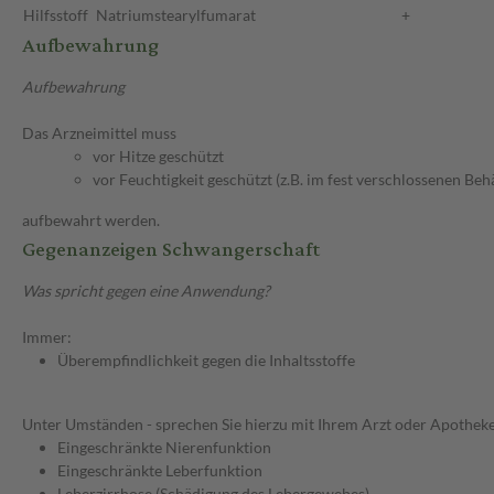
Hilfsstoff
Natriumstearylfumarat
+
Aufbewahrung
Aufbewahrung
Das Arzneimittel muss
vor Hitze geschützt
vor Feuchtigkeit geschützt (z.B. im fest verschlossenen Behä
aufbewahrt werden.
Gegenanzeigen Schwangerschaft
Was spricht gegen eine Anwendung?
Immer:
Überempfindlichkeit gegen die Inhaltsstoffe
Unter Umständen - sprechen Sie hierzu mit Ihrem Arzt oder Apotheke
Eingeschränkte Nierenfunktion
Eingeschränkte Leberfunktion
Leberzirrhose (Schädigung des Lebergewebes)