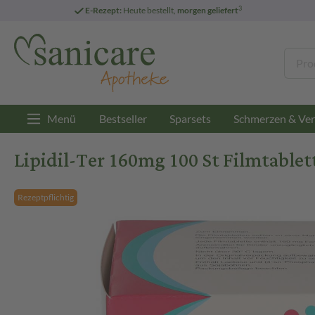
3
E-Rezept:
Heute bestellt,
morgen geliefert
Menü
Bestseller
Sparsets
Schmerzen & Ver
Lipidil-Ter 160mg 100 St Filmtablet
Rezeptpflichtig