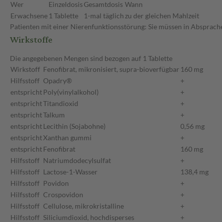
Wer
Einzeldosis
Gesamtdosis
Wann
Erwachsene
1 Tablette
1-mal täglich
zu der gleichen Mahlzeit
Patienten mit einer Nierenfunktionsstörung: Sie müssen in Absprache
Wirkstoffe
Die angegebenen Mengen sind bezogen auf 1 Tablette
Wirkstoff
Fenofibrat, mikronisiert, supra-bioverfügbar
160 mg
Hilfsstoff
Opadry®
+
entspricht
Poly(vinylalkohol)
+
entspricht
Titandioxid
+
entspricht
Talkum
+
entspricht
Lecithin (Sojabohne)
0,56 mg
entspricht
Xanthan gummi
+
entspricht
Fenofibrat
160 mg
Hilfsstoff
Natriumdodecylsulfat
+
Hilfsstoff
Lactose-1-Wasser
138,4 mg
Hilfsstoff
Povidon
+
Hilfsstoff
Crospovidon
+
Hilfsstoff
Cellulose, mikrokristalline
+
Hilfsstoff
Siliciumdioxid, hochdisperses
+