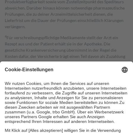
Produktverfügbarkeit sowie vom Zustellzeitpunkt des Spediteurs
abweichen. Darüber hinaus können notwendige pharmazeutische
Prüfungen, die zu deiner Arzneimittelsicherheit dienen, die
Lieferfrist um die Dauer der Prüfungen einschließlich Klärungen
verlängern.
4
Für verschreibungspflichtige Medikamente stellt der Arzt ein
Rezept aus und der Patient erhält sie in der Apotheke. Die
gesetzliche Krankenversicherung übernimmt in der Regel die
Kosten dafür, der Versicherte trägt einen Teil davon als Zuzahlung
mit.
Grundsätzlich leisten Mitglieder Zuzahlungen in Höhe von zehn
Prozent des Abgabepreises,
mindestens
jedoch
fünf Euro
und
höchstens zehn Euro.
Es sind jedoch nie mehr als die tatsächlichen
Kosten der Leistung zu entrichten.
Diese Regeln gelten grundsätzlich auch für Online-Apotheken.
Bei Heilmitteln und häuslicher Krankenpflege beträgt die
Zuzahlung zehn Prozent der Kosten sowie zehn Euro je
Verordnung.
Um das Engagement der Versicherten für ihre eigene Gesundheit zu
stärken und die besondere Stellung der Familie zu unterstützen,
fallen
keine Zuzahlungen
an bei: