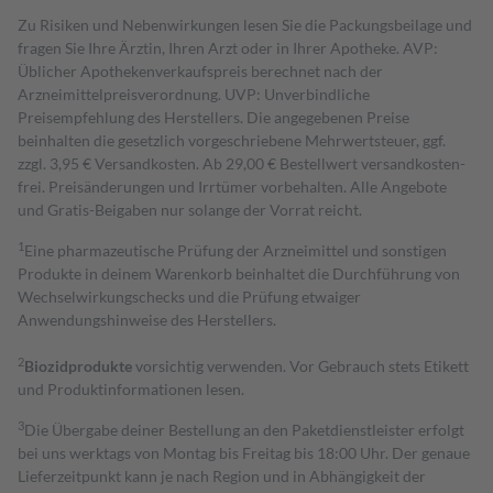
Zu Risiken und Nebenwirkungen lesen Sie die Packungsbeilage und
fragen Sie Ihre Ärztin, Ihren Arzt oder in Ihrer Apotheke. AVP:
Üblicher Apothekenverkaufspreis berechnet nach der
Arzneimittelpreisverordnung. UVP: Unverbindliche
Preisempfehlung des Herstellers. Die angegebenen Preise
beinhalten die gesetzlich vorgeschriebene Mehrwertsteuer, ggf.
zzgl. 3,95 € Versandkosten. Ab 29,00 € Bestell­wert versand­kosten­
frei. Preisänderungen und Irrtümer vorbehalten. Alle Angebote
und Gratis-Beigaben nur solange der Vorrat reicht.
1
Eine pharmazeutische Prüfung der Arzneimittel und sonstigen
Produkte in deinem Warenkorb beinhaltet die Durchführung von
Wechselwirkungschecks und die Prüfung etwaiger
Anwendungshinweise des Herstellers.
2
Biozidprodukte
vorsichtig verwenden. Vor Gebrauch stets Etikett
und Produktinformationen lesen.
3
Die Übergabe deiner Bestellung an den Paketdienstleister erfolgt
bei uns werktags von Montag bis Freitag bis 18:00 Uhr. Der genaue
Lieferzeitpunkt kann je nach Region und in Abhängigkeit der