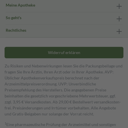
Meine Apotheke
So geht's
Rechtliches
Widerruf erklären
Zu Risiken und Nebenwirkungen lesen Sie die Packungsbeilage und
fragen Sie Ihre Ärztin, Ihren Arzt oder in Ihrer Apotheke. AVP:
Üblicher Apothekenverkaufspreis berechnet nach der
Arzneimittelpreisverordnung. UVP: Unverbindliche
Preisempfehlung des Herstellers. Die angegebenen Preise
beinhalten die gesetzlich vorgeschriebene Mehrwertsteuer, ggf.
zzgl. 3,95 € Versandkosten. Ab 29,00 € Bestell­wert versand­kosten­
frei. Preisänderungen und Irrtümer vorbehalten. Alle Angebote
und Gratis-Beigaben nur solange der Vorrat reicht.
1
Eine pharmazeutische Prüfung der Arzneimittel und sonstigen