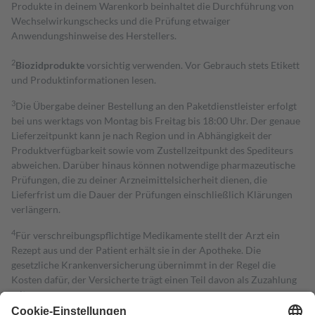
Produkte in deinem Warenkorb beinhaltet die Durchführung von
Wechselwirkungschecks und die Prüfung etwaiger
Anwendungshinweise des Herstellers.
2
Biozidprodukte
vorsichtig verwenden. Vor Gebrauch stets Etikett
und Produktinformationen lesen.
3
Die Übergabe deiner Bestellung an den Paketdienstleister erfolgt
bei uns werktags von Montag bis Freitag bis 18:00 Uhr. Der genaue
Lieferzeitpunkt kann je nach Region und in Abhängigkeit der
Produktverfügbarkeit sowie vom Zustellzeitpunkt des Spediteurs
abweichen. Darüber hinaus können notwendige pharmazeutische
Prüfungen, die zu deiner Arzneimittelsicherheit dienen, die
Lieferfrist um die Dauer der Prüfungen einschließlich Klärungen
verlängern.
4
Für verschreibungspflichtige Medikamente stellt der Arzt ein
Rezept aus und der Patient erhält sie in der Apotheke. Die
gesetzliche Krankenversicherung übernimmt in der Regel die
Kosten dafür, der Versicherte trägt einen Teil davon als Zuzahlung
mit.
Grundsätzlich leisten Mitglieder Zuzahlungen in Höhe von zehn