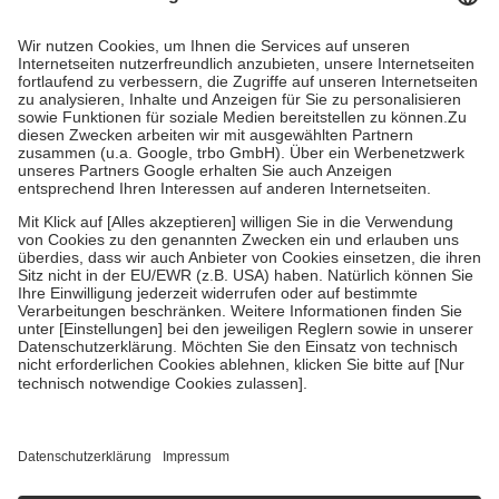
Prozent des Abgabepreises,
mindestens
jedoch
fünf Euro
und
höchstens zehn Euro.
Es sind jedoch nie mehr als die tatsächlichen
Kosten der Leistung zu entrichten.
Diese Regeln gelten grundsätzlich auch für Online-Apotheken.
Bei Heilmitteln und häuslicher Krankenpflege beträgt die
Zuzahlung zehn Prozent der Kosten sowie zehn Euro je
Verordnung.
Um das Engagement der Versicherten für ihre eigene Gesundheit zu
stärken und die besondere Stellung der Familie zu unterstützen,
fallen
keine Zuzahlungen
an bei:
• Kindern und Jugendlichen bis zum vollendeten 18. Lebensjahr
mit Ausnahme der Fahrkosten
• Untersuchungen zur Vorsorge und Früherkennung, die von der
GKV getragen werden
• empfohlenen Schutzimpfungen
• Harn- und Blutteststreifen
Wir nutzen Trusted Shops als unabhängigen Dienstleister für die
Einholung von Bewertungen. Trusted Shops hat Maßnahmen
getroffen, um sicherzustellen, dass es sich um echte Bewertungen
handelt. Mehr Informationen findest du hier: