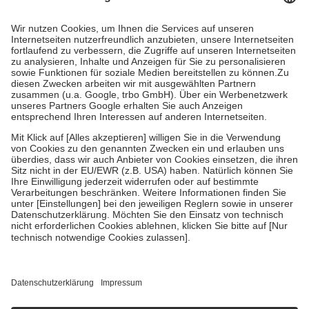
Prozent des Abgabepreises,
mindestens
jedoch
fünf Euro
und
höchstens zehn Euro.
Es sind jedoch nie mehr als die tatsächlichen
Kosten der Leistung zu entrichten.
Diese Regeln gelten grundsätzlich auch für Online-Apotheken.
Bei Heilmitteln und häuslicher Krankenpflege beträgt die
Zuzahlung zehn Prozent der Kosten sowie zehn Euro je
Verordnung.
Um das Engagement der Versicherten für ihre eigene Gesundheit zu
stärken und die besondere Stellung der Familie zu unterstützen,
fallen
keine Zuzahlungen
an bei:
• Kindern und Jugendlichen bis zum vollendeten 18. Lebensjahr
mit Ausnahme der Fahrkosten
• Untersuchungen zur Vorsorge und Früherkennung, die von der
GKV getragen werden
• empfohlenen Schutzimpfungen
• Harn- und Blutteststreifen
Wir nutzen Trusted Shops als unabhängigen Dienstleister für die
Einholung von Bewertungen. Trusted Shops hat Maßnahmen
getroffen, um sicherzustellen, dass es sich um echte Bewertungen
handelt. Mehr Informationen findest du hier: