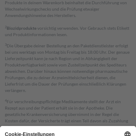
Produkte in deinem Warenkorb beinhaltet die Durchführung von
Wechselwirkungschecks und die Prüfung etwaiger
Anwendungshinweise des Herstellers.
2
Biozidprodukte
vorsichtig verwenden. Vor Gebrauch stets Etikett
und Produktinformationen lesen.
3
Die Übergabe deiner Bestellung an den Paketdienstleister erfolgt
bei uns werktags von Montag bis Freitag bis 18:00 Uhr. Der genaue
Lieferzeitpunkt kann je nach Region und in Abhängigkeit der
Produktverfügbarkeit sowie vom Zustellzeitpunkt des Spediteurs
abweichen. Darüber hinaus können notwendige pharmazeutische
Prüfungen, die zu deiner Arzneimittelsicherheit dienen, die
Lieferfrist um die Dauer der Prüfungen einschließlich Klärungen
verlängern.
4
Für verschreibungspflichtige Medikamente stellt der Arzt ein
Rezept aus und der Patient erhält sie in der Apotheke. Die
gesetzliche Krankenversicherung übernimmt in der Regel die
Kosten dafür, der Versicherte trägt einen Teil davon als Zuzahlung
mit.
Grundsätzlich leisten Mitglieder Zuzahlungen in Höhe von zehn