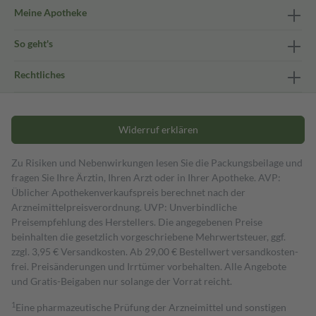
Meine Apotheke
So geht's
Rechtliches
Widerruf erklären
Zu Risiken und Nebenwirkungen lesen Sie die Packungsbeilage und
fragen Sie Ihre Ärztin, Ihren Arzt oder in Ihrer Apotheke. AVP:
Üblicher Apothekenverkaufspreis berechnet nach der
Arzneimittelpreisverordnung. UVP: Unverbindliche
Preisempfehlung des Herstellers. Die angegebenen Preise
beinhalten die gesetzlich vorgeschriebene Mehrwertsteuer, ggf.
zzgl. 3,95 € Versandkosten. Ab 29,00 € Bestell­wert versand­kosten­
frei. Preisänderungen und Irrtümer vorbehalten. Alle Angebote
und Gratis-Beigaben nur solange der Vorrat reicht.
1
Eine pharmazeutische Prüfung der Arzneimittel und sonstigen