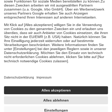
Zuzahlung zehn Prozent der Kosten sowie zehn Euro je
Verordnung.
Um das Engagement der Versicherten für ihre eigene Gesundheit zu
stärken und die besondere Stellung der Familie zu unterstützen,
fallen
keine Zuzahlungen
an bei:
• Kindern und Jugendlichen bis zum vollendeten 18. Lebensjahr
mit Ausnahme der Fahrkosten
• Untersuchungen zur Vorsorge und Früherkennung, die von der
GKV getragen werden
• empfohlenen Schutzimpfungen
• Harn- und Blutteststreifen
Wir nutzen Trusted Shops als unabhängigen Dienstleister für die
Einholung von Bewertungen. Trusted Shops hat Maßnahmen
getroffen, um sicherzustellen, dass es sich um echte Bewertungen
handelt. Mehr Informationen findest du hier:
https://help.etrusted.com/hc/de/articles/4419944605341
Einige Bilder und Inhalte wurden unter Zuhilfenahme künstlicher
Intelligenz erstellt.