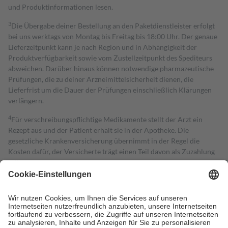
und Produktinformationen lesen.
3
Die Übergabe deiner Bestellung an den Paketdienstleister erfolgt
bei uns werktags von Montag bis Freitag bis 18:00 Uhr. Der genaue
Lieferzeitpunkt kann je nach Region und in Abhängigkeit der
Produktverfügbarkeit sowie vom Zustellzeitpunkt des Spediteurs
abweichen. Darüber hinaus können notwendige pharmazeutische
Prüfungen, die zu deiner Arzneimittelsicherheit dienen, die
Lieferfrist um die Dauer der Prüfungen einschließlich Klärungen
verlängern.
4
Für verschreibungspflichtige Medikamente stellt der Arzt ein
Rezept aus und der Patient erhält sie in der Apotheke. Die
gesetzliche Krankenversicherung übernimmt in der Regel die
Kosten dafür, der Versicherte trägt einen Teil davon als Zuzahlung
mit.
Grundsätzlich leisten Mitglieder Zuzahlungen in Höhe von zehn
Prozent des Abgabepreises,
mindestens
jedoch
fünf Euro
und
höchstens zehn Euro.
Es sind jedoch nie mehr als die tatsächlichen
Kosten der Leistung zu entrichten.
Diese Regeln gelten grundsätzlich auch für Online-Apotheken.
Bei Heilmitteln und häuslicher Krankenpflege beträgt die