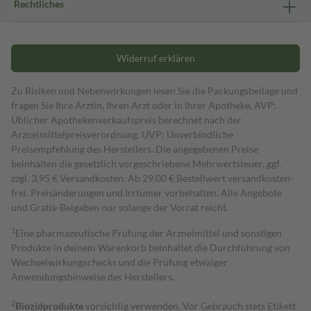
Rechtliches
Widerruf erklären
Zu Risiken und Nebenwirkungen lesen Sie die Packungsbeilage und
fragen Sie Ihre Ärztin, Ihren Arzt oder in Ihrer Apotheke. AVP:
Üblicher Apothekenverkaufspreis berechnet nach der
Arzneimittelpreisverordnung. UVP: Unverbindliche
Preisempfehlung des Herstellers. Die angegebenen Preise
beinhalten die gesetzlich vorgeschriebene Mehrwertsteuer, ggf.
zzgl. 3,95 € Versandkosten. Ab 29,00 € Bestell­wert versand­kosten­
frei. Preisänderungen und Irrtümer vorbehalten. Alle Angebote
und Gratis-Beigaben nur solange der Vorrat reicht.
1
Eine pharmazeutische Prüfung der Arzneimittel und sonstigen
Produkte in deinem Warenkorb beinhaltet die Durchführung von
Wechselwirkungschecks und die Prüfung etwaiger
Anwendungshinweise des Herstellers.
2
Biozidprodukte
vorsichtig verwenden. Vor Gebrauch stets Etikett