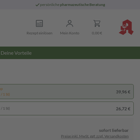
persönliche
pharmazeutische Beratung
Rezept einlösen
Mein Konto
0,00 €
Deine Vorteile
pp
39,96 €
/ 1 St)
26,72 €
/ 1 St)
sofort lieferbar
Preise inkl. MwSt. ggf. zzgl. Versandkosten