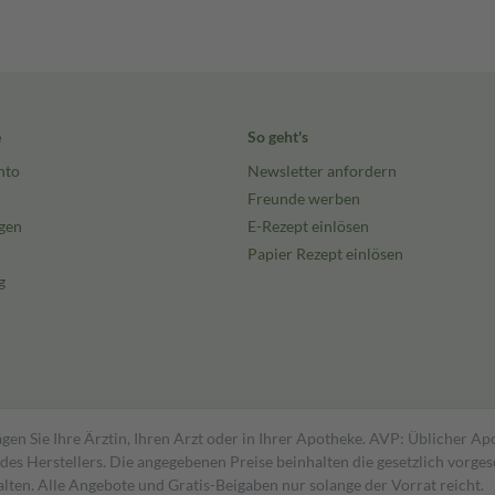
e
So geht's
nto
Newsletter anfordern
Freunde werben
gen
E-Rezept einlösen
Papier Rezept einlösen
g
gen Sie Ihre Ärztin, Ihren Arzt oder in Ihrer Apotheke. AVP: Üblicher A
s Herstellers. Die angegebenen Preise beinhalten die gesetzlich vorgesc
alten. Alle Angebote und Gratis-Beigaben nur solange der Vorrat reicht.