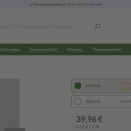
versandkostenfrei
ab 29 € und für E-Rezepte
letzungen
Sonnenschutz
Marken
Themenwelten
Sparti
6X21 St
(0,32 € 
3X21 St
(0,42 € 
39,96 €
0,32 € / 1 St