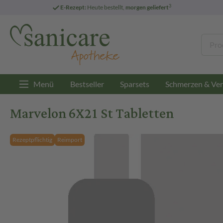
3
E-Rezept:
Heute bestellt,
morgen geliefert
Menü
Bestseller
Sparsets
Schmerzen & Ver
Marvelon 6X21 St Tabletten
Rezeptpflichtig
Reimport