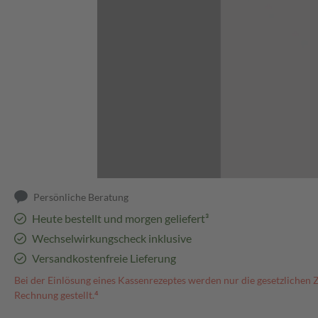
Abbildung kann abweichen
Persönliche Beratung
Heute bestellt und morgen geliefert³
Wechselwirkungscheck inklusive
Versandkostenfreie Lieferung
Bei der Einlösung eines Kassenrezeptes werden nur die gesetzlichen 
Rechnung gestellt.⁴