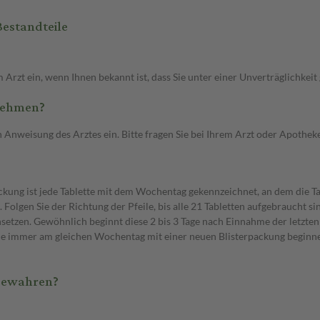
Bestandteile
 Arzt ein, wenn Ihnen bekannt ist, dass Sie unter einer Unverträglichke
unehmen?
weisung des Arztes ein. Bitte fragen Sie bei Ihrem Arzt oder Apotheker 
ackung ist jede Tablette mit dem Wochentag gekennzeichnet, an dem die 
n. Folgen Sie der Richtung der Pfeile, bis alle 21 Tabletten aufgebraucht 
setzen. Gewöhnlich beginnt diese 2 bis 3 Tage nach Einnahme der letzten
s Sie immer am gleichen Wochentag mit einer neuen Blisterpackung begin
ubewahren?