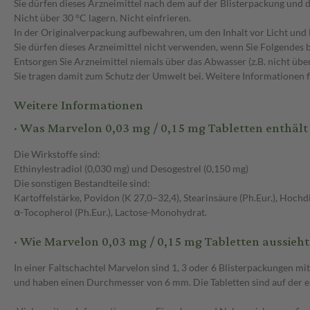
Sie dürfen dieses Arzneimittel nach dem auf der Blisterpackung un
Nicht über 30 °C lagern. Nicht einfrieren.
In der Originalverpackung aufbewahren, um den Inhalt vor Licht und 
Sie dürfen dieses Arzneimittel nicht verwenden, wenn Sie Folgendes 
Entsorgen Sie Arzneimittel niemals über das Abwasser (z.B. nicht über
Sie tragen damit zum Schutz der Umwelt bei. Weitere Informationen 
Weitere Informationen
· Was Marvelon 0,03 mg / 0,15 mg Tabletten enthält
Die Wirkstoffe sind:
Ethinylestradiol (0,030 mg) und Desogestrel (0,150 mg)
Die sonstigen Bestandteile sind:
Kartoffelstärke, Povidon (K 27,0–32,4), Stearinsäure (Ph.Eur.), Hochd
α-Tocopherol (Ph.Eur.), Lactose-Monohydrat.
· Wie Marvelon 0,03 mg / 0,15 mg Tabletten aussieh
In einer Faltschachtel Marvelon sind 1, 3 oder 6 Blisterpackungen mi
und haben einen Durchmesser von 6 mm. Die Tabletten sind auf der e