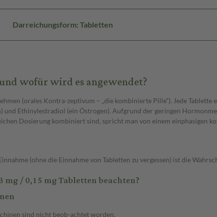
Darreichungsform: Tabletten
n und wofür wird es angewendet?
men (orales Kontra-zeptivum – „die kombinierte Pille“). Jede Tablette 
und Ethinylestradiol (ein Östrogen). Aufgrund der geringen Hormonmeng
 gleichen Dosierung kombiniert sind, spricht man von einem einphasige
nnahme (ohne die Einnahme von Tabletten zu vergessen) ist die Wahrsche
 mg / 0,15 mg Tabletten beachten?
inen
chinen sind nicht beob-achtet worden.