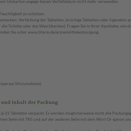
d dem Umkarton angege-benen Verfalldatum nicht mehr verwenden.
Feuchtigkeit zu schützen.
bemerken: Verfärbung der Tabletten, brüchige Tabletten oder irgendein 
 die Toilette oder das Waschbecken). Fragen Sie in Ihrer Apotheke, wie d
finden Sie unter www.bfarm.de/arzneimittelentsorgung.
isperses Siliciumdioxid,
t und Inhalt der Packung
t je 21 Tabletten verpackt. Es werden möglicherweise nicht alle Packungs
inen Seite mit TR5 und auf der anderen Seite mit dem Wort Or-ganon un