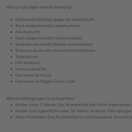
Was spricht gegen eine Anwendung?
Überempfindlichkeit gegen die Inhaltsstoffe
Stark eingeschränkte Leberfunktion
Alkoholsucht
Stark eingeschränkte Nierenfunktion
Veränderung des Blutbildes, vorbestehend
Schwere, akute oder chronische Infektionen
Tuberkulose
HIV-Infektion
Immunschwäche
Geschwür im Mund
Geschwür im Magen-Darm-Trakt
Welche Altersgruppe ist zu beachten?
Kinder unter 3 Jahren: Das Arzneimittel darf nicht angewendet
Kinder und Jugendliche unter 18 Jahren: In dieser Altersgruppe
Ältere Patienten: Das Arzneimittel ist mit besonderer Vorsicht