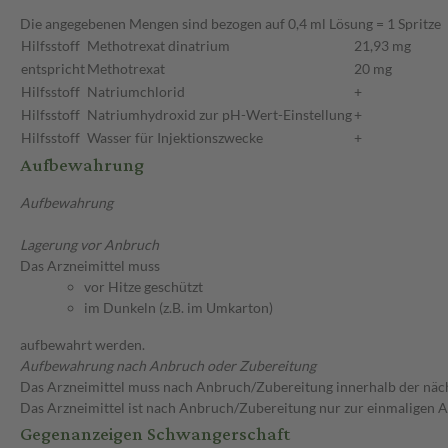
Die angegebenen Mengen sind bezogen auf 0,4 ml Lösung = 1 Spritze
Hilfsstoff
Methotrexat dinatrium
21,93 mg
entspricht
Methotrexat
20 mg
Hilfsstoff
Natriumchlorid
+
Hilfsstoff
Natriumhydroxid zur pH-Wert-Einstellung
+
Hilfsstoff
Wasser für Injektionszwecke
+
Aufbewahrung
Aufbewahrung
Lagerung vor Anbruch
Das Arzneimittel muss
vor Hitze geschützt
im Dunkeln (z.B. im Umkarton)
aufbewahrt werden.
Aufbewahrung nach Anbruch oder Zubereitung
Das Arzneimittel muss nach Anbruch/Zubereitung innerhalb der näc
Das Arzneimittel ist nach Anbruch/Zubereitung nur zur einmaligen
Gegenanzeigen Schwangerschaft