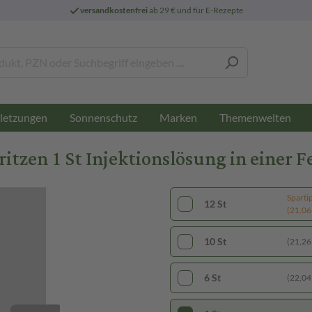
versandkostenfrei
ab 29 € und für E-Rezepte
letzungen
Sonnenschutz
Marken
Themenwelten
zen 1 St Injektionslösung in einer Fe
Sparti
12 St
(21,06 
10 St
(21,26 
6 St
(22,04 