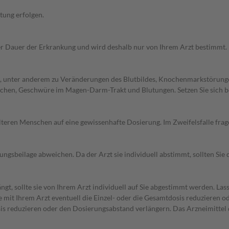
tung erfolgen.
r Dauer der Erkrankung und wird deshalb nur von Ihrem Arzt bestimmt.
, unter anderem zu Veränderungen des Blutbildes, Knochenmarkstörung
hen, Geschwüre im Magen-Darm-Trakt und Blutungen. Setzen Sie sich b
d älteren Menschen auf eine gewissenhafte Dosierung. Im Zweifelsfalle f
gsbeilage abweichen. Da der Arzt sie individuell abstimmt, sollten Si
t, sollte sie von Ihrem Arzt individuell auf Sie abgestimmt werden. Las
 mit Ihrem Arzt eventuell die Einzel- oder die Gesamtdosis reduzieren o
osis reduzieren oder den Dosierungsabstand verlängern. Das Arzneimitte