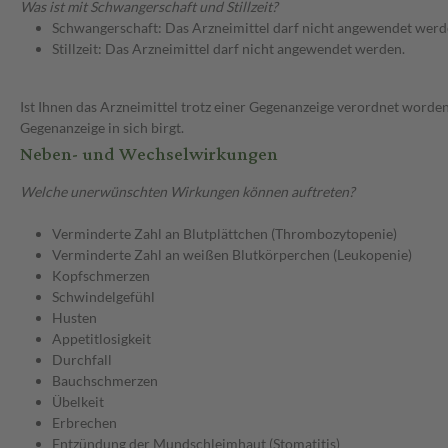
Was ist mit Schwangerschaft und Stillzeit?
Schwangerschaft: Das Arzneimittel darf nicht angewendet werd
Stillzeit: Das Arzneimittel darf nicht angewendet werden.
Ist Ihnen das Arzneimittel trotz einer Gegenanzeige verordnet worden
Gegenanzeige in sich birgt.
Neben- und Wechselwirkungen
Welche unerwünschten Wirkungen können auftreten?
Verminderte Zahl an Blutplättchen (Thrombozytopenie)
Verminderte Zahl an weißen Blutkörperchen (Leukopenie)
Kopfschmerzen
Schwindelgefühl
Husten
Appetitlosigkeit
Durchfall
Bauchschmerzen
Übelkeit
Erbrechen
Entzündung der Mundschleimhaut (Stomatitis)