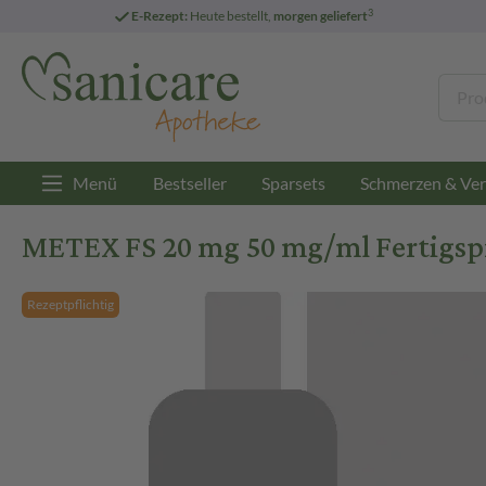
3
E-Rezept:
Heute bestellt,
morgen geliefert
Menü
Bestseller
Sparsets
Schmerzen & Ver
METEX FS 20 mg 50 mg/ml Fertigsprit
Rezeptpflichtig