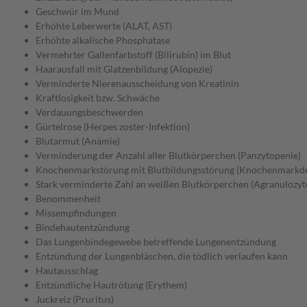
Geschwür im Mund
Erhöhte Leberwerte (ALAT, AST)
Erhöhte alkalische Phosphatase
Vermehrter Gallenfarbstoff (Bilirubin) im Blut
Haarausfall mit Glatzenbildung (Alopezie)
Verminderte Nierenausscheidung von Kreatinin
Kraftlosigkeit bzw. Schwäche
Verdauungsbeschwerden
Gürtelrose (Herpes zoster-Infektion)
Blutarmut (Anämie)
Verminderung der Anzahl aller Blutkörperchen (Panzytopenie)
Knochenmarkstörung mit Blutbildungsstörung (Knochenmarkde
Stark verminderte Zahl an weißen Blutkörperchen (Agranulozyt
Benommenheit
Missempfindungen
Bindehautentzündung
Das Lungenbindegewebe betreffende Lungenentzündung
Entzündung der Lungenbläschen, die tödlich verlaufen kann
Hautausschlag
Entzündliche Hautrötung (Erythem)
Juckreiz (Pruritus)