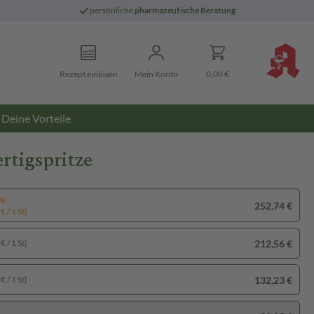
persönliche
pharmazeutische Beratung
Rezept einlösen
Mein Konto
0,00 €
Deine Vorteile
rtigspritze
pp
252,74 €
€ / 1 St)
212,56 €
€ / 1 St)
132,23 €
€ / 1 St)