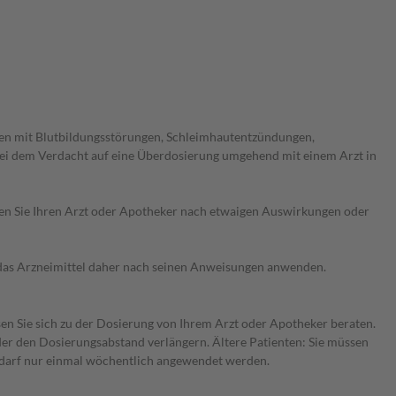
en mit Blutbildungsstörungen, Schleimhautentzündungen,
ei dem Verdacht auf eine Überdosierung umgehend mit einem Arzt in
ragen Sie Ihren Arzt oder Apotheker nach etwaigen Auswirkungen oder
e das Arzneimittel daher nach seinen Anweisungen anwenden.
sen Sie sich zu der Dosierung von Ihrem Arzt oder Apotheker beraten.
der den Dosierungsabstand verlängern. Ältere Patienten: Sie müssen
l darf nur einmal wöchentlich angewendet werden.