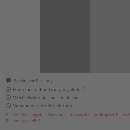
Abbildung kann abweichen
Persönliche Beratung
Heute bestellt und morgen geliefert³
Wechselwirkungscheck inklusive
Versandkostenfreie Lieferung
Bei der Einlösung eines Kassenrezeptes werden nur die gesetzlichen 
Rechnung gestellt.⁴