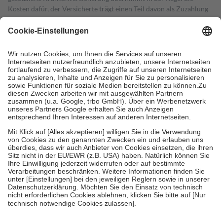
Kosten dafür, der Versicherte trägt einen Teil davon als Zuzahlung
mit.
Grundsätzlich leisten Mitglieder Zuzahlungen in Höhe von zehn
Prozent des Abgabepreises,
mindestens
jedoch
fünf Euro
und
höchstens zehn Euro.
Es sind jedoch nie mehr als die tatsächlichen
Kosten der Leistung zu entrichten.
Diese Regeln gelten grundsätzlich auch für Online-Apotheken.
Bei Heilmitteln und häuslicher Krankenpflege beträgt die
Zuzahlung zehn Prozent der Kosten sowie zehn Euro je
Verordnung.
Um das Engagement der Versicherten für ihre eigene Gesundheit zu
stärken und die besondere Stellung der Familie zu unterstützen,
fallen
keine Zuzahlungen
an bei:
• Kindern und Jugendlichen bis zum vollendeten 18. Lebensjahr
mit Ausnahme der Fahrkosten
• Untersuchungen zur Vorsorge und Früherkennung, die von der
GKV getragen werden
• empfohlenen Schutzimpfungen
• Harn- und Blutteststreifen
Wir nutzen Trusted Shops als unabhängigen Dienstleister für die