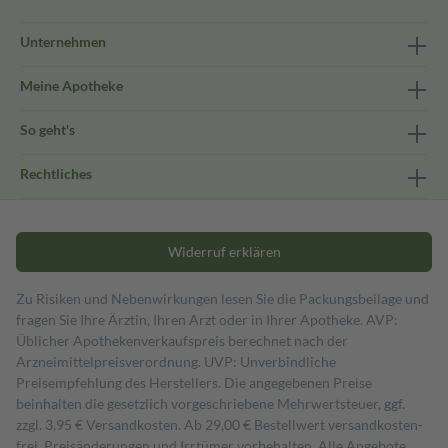
Unternehmen
Meine Apotheke
So geht's
Rechtliches
Widerruf erklären
Zu Risiken und Nebenwirkungen lesen Sie die Packungsbeilage und
fragen Sie Ihre Ärztin, Ihren Arzt oder in Ihrer Apotheke. AVP:
Üblicher Apothekenverkaufspreis berechnet nach der
Arzneimittelpreisverordnung. UVP: Unverbindliche
Preisempfehlung des Herstellers. Die angegebenen Preise
beinhalten die gesetzlich vorgeschriebene Mehrwertsteuer, ggf.
zzgl. 3,95 € Versandkosten. Ab 29,00 € Bestell­wert versand­kosten­
frei. Preisänderungen und Irrtümer vorbehalten. Alle Angebote