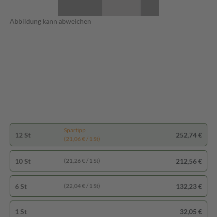
Abbildung kann abweichen
Spartipp
12 St
252,74 €
(21,06 € / 1 St)
10 St
212,56 €
(21,26 € / 1 St)
6 St
132,23 €
(22,04 € / 1 St)
1 St
32,05 €