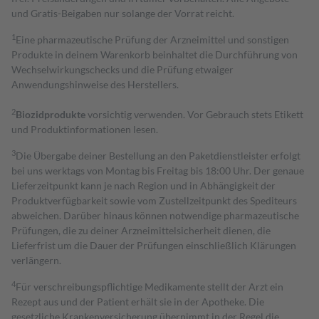
und Gratis-Beigaben nur solange der Vorrat reicht.
1
Eine pharmazeutische Prüfung der Arzneimittel und sonstigen
Produkte in deinem Warenkorb beinhaltet die Durchführung von
Wechselwirkungschecks und die Prüfung etwaiger
Anwendungshinweise des Herstellers.
2
Biozidprodukte
vorsichtig verwenden. Vor Gebrauch stets Etikett
und Produktinformationen lesen.
3
Die Übergabe deiner Bestellung an den Paketdienstleister erfolgt
bei uns werktags von Montag bis Freitag bis 18:00 Uhr. Der genaue
Lieferzeitpunkt kann je nach Region und in Abhängigkeit der
Produktverfügbarkeit sowie vom Zustellzeitpunkt des Spediteurs
abweichen. Darüber hinaus können notwendige pharmazeutische
Prüfungen, die zu deiner Arzneimittelsicherheit dienen, die
Lieferfrist um die Dauer der Prüfungen einschließlich Klärungen
verlängern.
4
Für verschreibungspflichtige Medikamente stellt der Arzt ein
Rezept aus und der Patient erhält sie in der Apotheke. Die
gesetzliche Krankenversicherung übernimmt in der Regel die