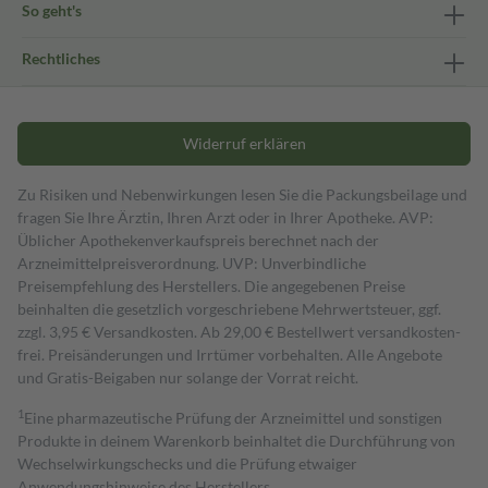
So geht's
Rechtliches
Widerruf erklären
Zu Risiken und Nebenwirkungen lesen Sie die Packungsbeilage und
fragen Sie Ihre Ärztin, Ihren Arzt oder in Ihrer Apotheke. AVP:
Üblicher Apothekenverkaufspreis berechnet nach der
Arzneimittelpreisverordnung. UVP: Unverbindliche
Preisempfehlung des Herstellers. Die angegebenen Preise
beinhalten die gesetzlich vorgeschriebene Mehrwertsteuer, ggf.
zzgl. 3,95 € Versandkosten. Ab 29,00 € Bestell­wert versand­kosten­
frei. Preisänderungen und Irrtümer vorbehalten. Alle Angebote
und Gratis-Beigaben nur solange der Vorrat reicht.
1
Eine pharmazeutische Prüfung der Arzneimittel und sonstigen
Produkte in deinem Warenkorb beinhaltet die Durchführung von
Wechselwirkungschecks und die Prüfung etwaiger
Anwendungshinweise des Herstellers.