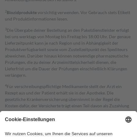
2
Biozidprodukte
vorsichtig verwenden. Vor Gebrauch stets Etikett
und Produktinformationen lesen.
3
Die Übergabe deiner Bestellung an den Paketdienstleister erfolgt
bei uns werktags von Montag bis Freitag bis 18:00 Uhr. Der genaue
Lieferzeitpunkt kann je nach Region und in Abhängigkeit der
Produktverfügbarkeit sowie vom Zustellzeitpunkt des Spediteurs
abweichen. Darüber hinaus können notwendige pharmazeutische
Prüfungen, die zu deiner Arzneimittelsicherheit dienen, die
Lieferfrist um die Dauer der Prüfungen einschließlich Klärungen
verlängern.
4
Für verschreibungspflichtige Medikamente stellt der Arzt ein
Rezept aus und der Patient erhält sie in der Apotheke. Die
gesetzliche Krankenversicherung übernimmt in der Regel die
Kosten dafür, der Versicherte trägt einen Teil davon als Zuzahlung
mit.
Grundsätzlich leisten Mitglieder Zuzahlungen in Höhe von zehn
Prozent des Abgabepreises,
mindestens
jedoch
fünf Euro
und
höchstens zehn Euro.
Es sind jedoch nie mehr als die tatsächlichen