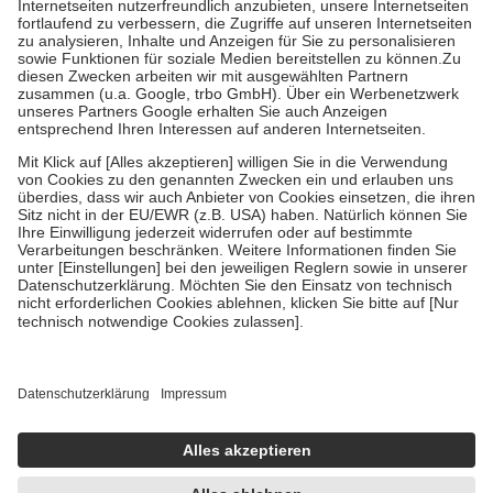
Kosten der Leistung zu entrichten.
Diese Regeln gelten grundsätzlich auch für Online-Apotheken.
Bei Heilmitteln und häuslicher Krankenpflege beträgt die
Zuzahlung zehn Prozent der Kosten sowie zehn Euro je
Verordnung.
Um das Engagement der Versicherten für ihre eigene Gesundheit zu
stärken und die besondere Stellung der Familie zu unterstützen,
fallen
keine Zuzahlungen
an bei:
• Kindern und Jugendlichen bis zum vollendeten 18. Lebensjahr
mit Ausnahme der Fahrkosten
• Untersuchungen zur Vorsorge und Früherkennung, die von der
GKV getragen werden
• empfohlenen Schutzimpfungen
• Harn- und Blutteststreifen
Wir nutzen Trusted Shops als unabhängigen Dienstleister für die
Einholung von Bewertungen. Trusted Shops hat Maßnahmen
getroffen, um sicherzustellen, dass es sich um echte Bewertungen
handelt. Mehr Informationen findest du hier:
https://help.etrusted.com/hc/de/articles/4419944605341
Einige Bilder und Inhalte wurden unter Zuhilfenahme künstlicher