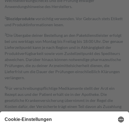
Wechselwirkungschecks und die Prüfung etwaiger
Anwendungshinweise des Herstellers.
2
Biozidprodukte
vorsichtig verwenden. Vor Gebrauch stets Etikett
und Produktinformationen lesen.
3
Die Übergabe deiner Bestellung an den Paketdienstleister erfolgt
bei uns werktags von Montag bis Freitag bis 18:00 Uhr. Der genaue
Lieferzeitpunkt kann je nach Region und in Abhängigkeit der
Produktverfügbarkeit sowie vom Zustellzeitpunkt des Spediteurs
abweichen. Darüber hinaus können notwendige pharmazeutische
Prüfungen, die zu deiner Arzneimittelsicherheit dienen, die
Lieferfrist um die Dauer der Prüfungen einschließlich Klärungen
verlängern.
4
Für verschreibungspflichtige Medikamente stellt der Arzt ein
Rezept aus und der Patient erhält sie in der Apotheke. Die
gesetzliche Krankenversicherung übernimmt in der Regel die
Kosten dafür, der Versicherte trägt einen Teil davon als Zuzahlung
mit.
Grundsätzlich leisten Mitglieder Zuzahlungen in Höhe von zehn
Prozent des Abgabepreises,
mindestens
jedoch
fünf Euro
und