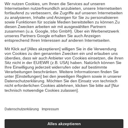
höchstens zehn Euro.
Es sind jedoch nie mehr als die tatsächlichen
Kosten der Leistung zu entrichten.
Diese Regeln gelten grundsätzlich auch für Online-Apotheken.
Bei Heilmitteln und häuslicher Krankenpflege beträgt die
Zuzahlung zehn Prozent der Kosten sowie zehn Euro je
Verordnung.
Um das Engagement der Versicherten für ihre eigene Gesundheit zu
stärken und die besondere Stellung der Familie zu unterstützen,
fallen
keine Zuzahlungen
an bei:
• Kindern und Jugendlichen bis zum vollendeten 18. Lebensjahr
mit Ausnahme der Fahrkosten
• Untersuchungen zur Vorsorge und Früherkennung, die von der
GKV getragen werden
• empfohlenen Schutzimpfungen
• Harn- und Blutteststreifen
Wir nutzen Trusted Shops als unabhängigen Dienstleister für die
Einholung von Bewertungen. Trusted Shops hat Maßnahmen
getroffen, um sicherzustellen, dass es sich um echte Bewertungen
handelt. Mehr Informationen findest du hier:
https://help.etrusted.com/hc/de/articles/4419944605341