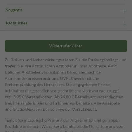
So geht's
Rechtliches
Widerruf erklären
Zu Risiken und Nebenwirkungen lesen Sie die Packungsbeilage und
fragen Sie Ihre Ärztin, Ihren Arzt oder in Ihrer Apotheke. AVP:
Üblicher Apothekenverkaufspreis berechnet nach der
Arzneimittelpreisverordnung. UVP: Unverbindliche
Preisempfehlung des Herstellers. Die angegebenen Preise
beinhalten die gesetzlich vorgeschriebene Mehrwertsteuer, ggf.
zzgl. 3,95 € Versandkosten. Ab 29,00 € Bestell­wert versand­kosten­
frei. Preisänderungen und Irrtümer vorbehalten. Alle Angebote
und Gratis-Beigaben nur solange der Vorrat reicht.
1
Eine pharmazeutische Prüfung der Arzneimittel und sonstigen
Produkte in deinem Warenkorb beinhaltet die Durchführung von