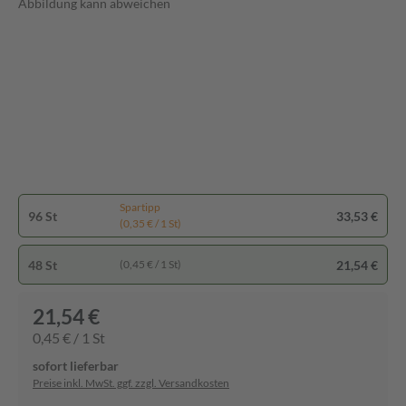
Abbildung kann abweichen
Spartipp
96 St
33,53 €
(0,35 € / 1 St)
48 St
21,54 €
(0,45 € / 1 St)
21,54 €
0,45 € / 1 St
sofort lieferbar
Preise inkl. MwSt. ggf. zzgl. Versandkosten