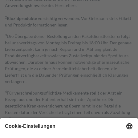
Anwendungshinweise des Herstellers.
2
Biozidprodukte
vorsichtig verwenden. Vor Gebrauch stets Etikett
und Produktinformationen lesen.
3
Die Übergabe deiner Bestellung an den Paketdienstleister erfolgt
bei uns werktags von Montag bis Freitag bis 18:00 Uhr. Der genaue
Lieferzeitpunkt kann je nach Region und in Abhängigkeit der
Produktverfügbarkeit sowie vom Zustellzeitpunkt des Spediteurs
abweichen. Darüber hinaus können notwendige pharmazeutische
Prüfungen, die zu deiner Arzneimittelsicherheit dienen, die
Lieferfrist um die Dauer der Prüfungen einschließlich Klärungen
verlängern.
4
Für verschreibungspflichtige Medikamente stellt der Arzt ein
Rezept aus und der Patient erhält sie in der Apotheke. Die
gesetzliche Krankenversicherung übernimmt in der Regel die
Kosten dafür, der Versicherte trägt einen Teil davon als Zuzahlung
mit.
Grundsätzlich leisten Mitglieder Zuzahlungen in Höhe von zehn
Prozent des Abgabepreises,
mindestens
jedoch
fünf Euro
und