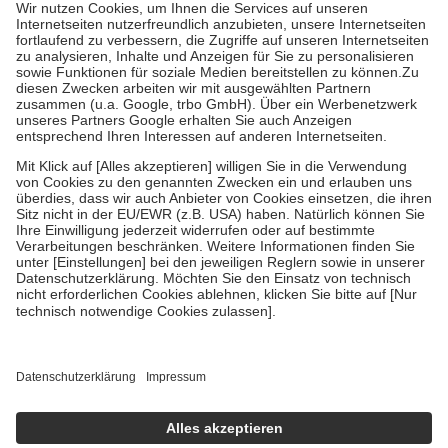
höchstens zehn Euro.
Es sind jedoch nie mehr als die tatsächlichen
Kosten der Leistung zu entrichten.
Diese Regeln gelten grundsätzlich auch für Online-Apotheken.
Bei Heilmitteln und häuslicher Krankenpflege beträgt die
Zuzahlung zehn Prozent der Kosten sowie zehn Euro je
Verordnung.
Um das Engagement der Versicherten für ihre eigene Gesundheit zu
stärken und die besondere Stellung der Familie zu unterstützen,
fallen
keine Zuzahlungen
an bei:
• Kindern und Jugendlichen bis zum vollendeten 18. Lebensjahr
mit Ausnahme der Fahrkosten
• Untersuchungen zur Vorsorge und Früherkennung, die von der
GKV getragen werden
• empfohlenen Schutzimpfungen
• Harn- und Blutteststreifen
Wir nutzen Trusted Shops als unabhängigen Dienstleister für die
Einholung von Bewertungen. Trusted Shops hat Maßnahmen
getroffen, um sicherzustellen, dass es sich um echte Bewertungen
handelt. Mehr Informationen findest du hier:
https://help.etrusted.com/hc/de/articles/4419944605341