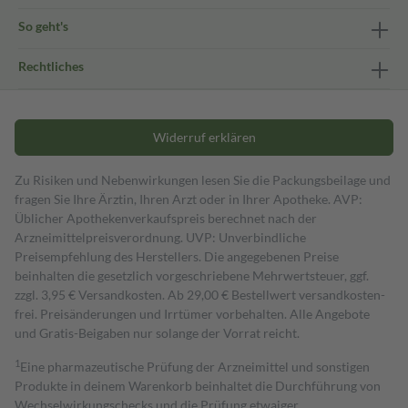
So geht's
Rechtliches
Widerruf erklären
Zu Risiken und Nebenwirkungen lesen Sie die Packungsbeilage und
fragen Sie Ihre Ärztin, Ihren Arzt oder in Ihrer Apotheke. AVP:
Üblicher Apothekenverkaufspreis berechnet nach der
Arzneimittelpreisverordnung. UVP: Unverbindliche
Preisempfehlung des Herstellers. Die angegebenen Preise
beinhalten die gesetzlich vorgeschriebene Mehrwertsteuer, ggf.
zzgl. 3,95 € Versandkosten. Ab 29,00 € Bestell­wert versand­kosten­
frei. Preisänderungen und Irrtümer vorbehalten. Alle Angebote
und Gratis-Beigaben nur solange der Vorrat reicht.
1
Eine pharmazeutische Prüfung der Arzneimittel und sonstigen
Produkte in deinem Warenkorb beinhaltet die Durchführung von
Wechselwirkungschecks und die Prüfung etwaiger