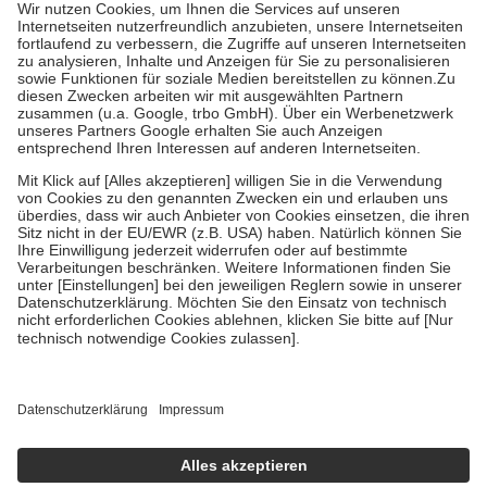
höchstens zehn Euro.
Es sind jedoch nie mehr als die tatsächlichen
Kosten der Leistung zu entrichten.
Diese Regeln gelten grundsätzlich auch für Online-Apotheken.
Bei Heilmitteln und häuslicher Krankenpflege beträgt die
Zuzahlung zehn Prozent der Kosten sowie zehn Euro je
Verordnung.
Um das Engagement der Versicherten für ihre eigene Gesundheit zu
stärken und die besondere Stellung der Familie zu unterstützen,
fallen
keine Zuzahlungen
an bei:
• Kindern und Jugendlichen bis zum vollendeten 18. Lebensjahr
mit Ausnahme der Fahrkosten
• Untersuchungen zur Vorsorge und Früherkennung, die von der
GKV getragen werden
• empfohlenen Schutzimpfungen
• Harn- und Blutteststreifen
Wir nutzen Trusted Shops als unabhängigen Dienstleister für die
Einholung von Bewertungen. Trusted Shops hat Maßnahmen
getroffen, um sicherzustellen, dass es sich um echte Bewertungen
handelt. Mehr Informationen findest du hier:
https://help.etrusted.com/hc/de/articles/4419944605341