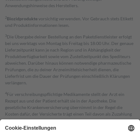
Anwendungshinweise des Herstellers.
2
Biozidprodukte
vorsichtig verwenden. Vor Gebrauch stets Etikett
und Produktinformationen lesen.
3
Die Übergabe deiner Bestellung an den Paketdienstleister erfolgt
bei uns werktags von Montag bis Freitag bis 18:00 Uhr. Der genaue
Lieferzeitpunkt kann je nach Region und in Abhängigkeit der
Produktverfügbarkeit sowie vom Zustellzeitpunkt des Spediteurs
abweichen. Darüber hinaus können notwendige pharmazeutische
Prüfungen, die zu deiner Arzneimittelsicherheit dienen, die
Lieferfrist um die Dauer der Prüfungen einschließlich Klärungen
verlängern.
4
Für verschreibungspflichtige Medikamente stellt der Arzt ein
Rezept aus und der Patient erhält sie in der Apotheke. Die
gesetzliche Krankenversicherung übernimmt in der Regel die
Kosten dafür, der Versicherte trägt einen Teil davon als Zuzahlung
mit.
Grundsätzlich leisten Mitglieder Zuzahlungen in Höhe von zehn
Prozent des Abgabepreises,
mindestens
jedoch
fünf Euro
und