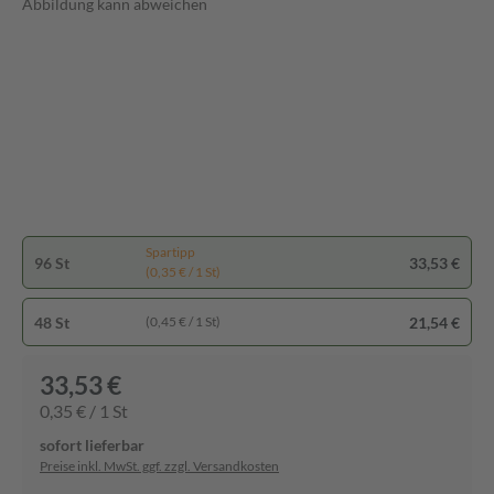
Abbildung kann abweichen
Spartipp
96 St
33,53 €
(0,35 € / 1 St)
48 St
21,54 €
(0,45 € / 1 St)
33,53 €
0,35 € / 1 St
sofort lieferbar
Preise inkl. MwSt. ggf. zzgl. Versandkosten