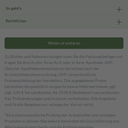
So geht's
Rechtliches
Widerruf erklären
Zu Risiken und Nebenwirkungen lesen Sie die Packungsbeilage und
fragen Sie Ihre Ärztin, Ihren Arzt oder in Ihrer Apotheke. AVP:
Üblicher Apothekenverkaufspreis berechnet nach der
Arzneimittelpreisverordnung. UVP: Unverbindliche
Preisempfehlung des Herstellers. Die angegebenen Preise
beinhalten die gesetzlich vorgeschriebene Mehrwertsteuer, ggf.
zzgl. 3,95 € Versandkosten. Ab 29,00 € Bestell­wert versand­kosten­
frei. Preisänderungen und Irrtümer vorbehalten. Alle Angebote
und Gratis-Beigaben nur solange der Vorrat reicht.
1
Eine pharmazeutische Prüfung der Arzneimittel und sonstigen
Produkte in deinem Warenkorb beinhaltet die Durchführung von
Wechselwirkungschecks und die Prüfung etwaiger