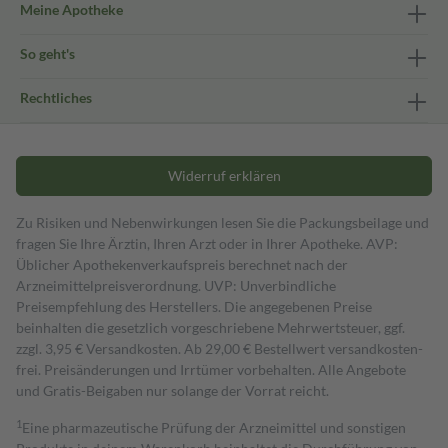
Meine Apotheke
So geht's
Rechtliches
Widerruf erklären
Zu Risiken und Nebenwirkungen lesen Sie die Packungsbeilage und
fragen Sie Ihre Ärztin, Ihren Arzt oder in Ihrer Apotheke. AVP:
Üblicher Apothekenverkaufspreis berechnet nach der
Arzneimittelpreisverordnung. UVP: Unverbindliche
Preisempfehlung des Herstellers. Die angegebenen Preise
beinhalten die gesetzlich vorgeschriebene Mehrwertsteuer, ggf.
zzgl. 3,95 € Versandkosten. Ab 29,00 € Bestell­wert versand­kosten­
frei. Preisänderungen und Irrtümer vorbehalten. Alle Angebote
und Gratis-Beigaben nur solange der Vorrat reicht.
1
Eine pharmazeutische Prüfung der Arzneimittel und sonstigen