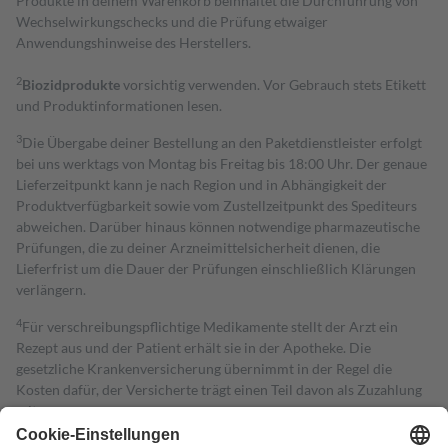
Produkte in deinem Warenkorb beinhaltet die Durchführung von
Wechselwirkungschecks und die Prüfung etwaiger
Anwendungshinweise des Herstellers.
2
Biozidprodukte
vorsichtig verwenden. Vor Gebrauch stets Etikett
und Produktinformationen lesen.
3
Die Übergabe deiner Bestellung an den Paketdienstleister erfolgt
bei uns werktags von Montag bis Freitag bis 18:00 Uhr. Der genaue
Lieferzeitpunkt kann je nach Region und in Abhängigkeit der
Produktverfügbarkeit sowie vom Zustellzeitpunkt des Spediteurs
abweichen. Darüber hinaus können notwendige pharmazeutische
Prüfungen, die zu deiner Arzneimittelsicherheit dienen, die
Lieferfrist um die Dauer der Prüfungen einschließlich Klärungen
verlängern.
4
Für verschreibungspflichtige Medikamente stellt der Arzt ein
Rezept aus und der Patient erhält sie in der Apotheke. Die
gesetzliche Krankenversicherung übernimmt in der Regel die
Kosten dafür, der Versicherte trägt einen Teil davon als Zuzahlung
mit.
Grundsätzlich leisten Mitglieder Zuzahlungen in Höhe von zehn