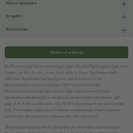
Meine Apotheke
So geht's
Rechtliches
Widerruf erklären
Zu Risiken und Nebenwirkungen lesen Sie die Packungsbeilage und
fragen Sie Ihre Ärztin, Ihren Arzt oder in Ihrer Apotheke. AVP:
Üblicher Apothekenverkaufspreis berechnet nach der
Arzneimittelpreisverordnung. UVP: Unverbindliche
Preisempfehlung des Herstellers. Die angegebenen Preise
beinhalten die gesetzlich vorgeschriebene Mehrwertsteuer, ggf.
zzgl. 3,95 € Versandkosten. Ab 29,00 € Bestell­wert versand­kosten­
frei. Preisänderungen und Irrtümer vorbehalten. Alle Angebote
und Gratis-Beigaben nur solange der Vorrat reicht.
1
Eine pharmazeutische Prüfung der Arzneimittel und sonstigen