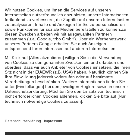
Prozent des Abgabepreises,
mindestens
jedoch
fünf Euro
und
höchstens zehn Euro.
Es sind jedoch nie mehr als die tatsächlichen
Kosten der Leistung zu entrichten.
Diese Regeln gelten grundsätzlich auch für Online-Apotheken.
Bei Heilmitteln und häuslicher Krankenpflege beträgt die
Zuzahlung zehn Prozent der Kosten sowie zehn Euro je
Verordnung.
Um das Engagement der Versicherten für ihre eigene Gesundheit zu
stärken und die besondere Stellung der Familie zu unterstützen,
fallen
keine Zuzahlungen
an bei:
• Kindern und Jugendlichen bis zum vollendeten 18. Lebensjahr
mit Ausnahme der Fahrkosten
• Untersuchungen zur Vorsorge und Früherkennung, die von der
GKV getragen werden
• empfohlenen Schutzimpfungen
• Harn- und Blutteststreifen
Wir nutzen Trusted Shops als unabhängigen Dienstleister für die
Einholung von Bewertungen. Trusted Shops hat Maßnahmen
getroffen, um sicherzustellen, dass es sich um echte Bewertungen
handelt. Mehr Informationen findest du hier:
https://help.etrusted.com/hc/de/articles/4419944605341