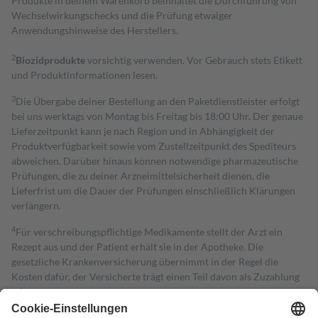
Produkte in deinem Warenkorb beinhaltet die Durchführung von
Wechselwirkungschecks und die Prüfung etwaiger
Anwendungshinweise des Herstellers.
2
Biozidprodukte
vorsichtig verwenden. Vor Gebrauch stets Etikett
und Produktinformationen lesen.
3
Die Übergabe deiner Bestellung an den Paketdienstleister erfolgt
bei uns werktags von Montag bis Freitag bis 18:00 Uhr. Der genaue
Lieferzeitpunkt kann je nach Region und in Abhängigkeit der
Produktverfügbarkeit sowie vom Zustellzeitpunkt des Spediteurs
abweichen. Darüber hinaus können notwendige pharmazeutische
Prüfungen, die zu deiner Arzneimittelsicherheit dienen, die
Lieferfrist um die Dauer der Prüfungen einschließlich Klärungen
verlängern.
4
Für verschreibungspflichtige Medikamente stellt der Arzt ein
Rezept aus und der Patient erhält sie in der Apotheke. Die
gesetzliche Krankenversicherung übernimmt in der Regel die
Kosten dafür, der Versicherte trägt einen Teil davon als Zuzahlung
mit.
Grundsätzlich leisten Mitglieder Zuzahlungen in Höhe von zehn