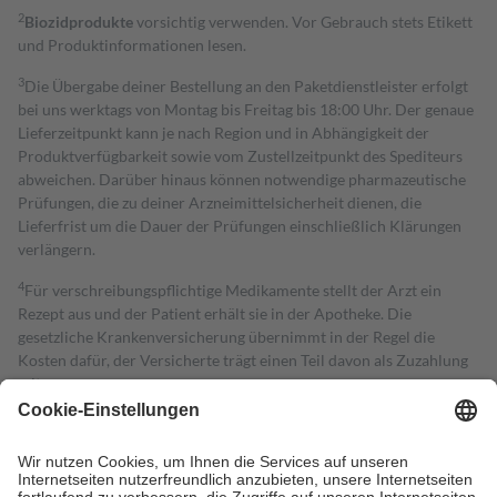
2
Biozidprodukte
vorsichtig verwenden. Vor Gebrauch stets Etikett
und Produktinformationen lesen.
3
Die Übergabe deiner Bestellung an den Paketdienstleister erfolgt
bei uns werktags von Montag bis Freitag bis 18:00 Uhr. Der genaue
Lieferzeitpunkt kann je nach Region und in Abhängigkeit der
Produktverfügbarkeit sowie vom Zustellzeitpunkt des Spediteurs
abweichen. Darüber hinaus können notwendige pharmazeutische
Prüfungen, die zu deiner Arzneimittelsicherheit dienen, die
Lieferfrist um die Dauer der Prüfungen einschließlich Klärungen
verlängern.
4
Für verschreibungspflichtige Medikamente stellt der Arzt ein
Rezept aus und der Patient erhält sie in der Apotheke. Die
gesetzliche Krankenversicherung übernimmt in der Regel die
Kosten dafür, der Versicherte trägt einen Teil davon als Zuzahlung
mit.
Grundsätzlich leisten Mitglieder Zuzahlungen in Höhe von zehn
Prozent des Abgabepreises,
mindestens
jedoch
fünf Euro
und
höchstens zehn Euro.
Es sind jedoch nie mehr als die tatsächlichen
Kosten der Leistung zu entrichten.