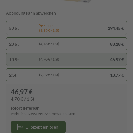
Abbildung kann abweichen
Spartipp
50 St
194,45 €
(3,89 € / 1 St)
20 St
83,18 €
(4,16 € / 1 St)
10 St
46,97 €
(4,70 € / 1 St)
2 St
18,77 €
(9,39 € / 1 St)
46,97 €
4,70 € / 1 St
sofort lieferbar
Preise inkl. MwSt. ggf. zzgl. Versandkosten
E-Rezept einlösen