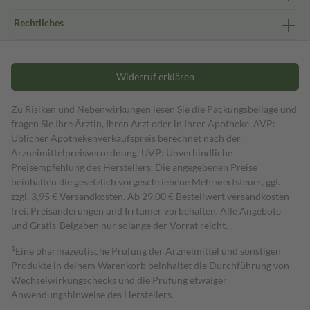
Rechtliches
Widerruf erklären
Zu Risiken und Nebenwirkungen lesen Sie die Packungsbeilage und
fragen Sie Ihre Ärztin, Ihren Arzt oder in Ihrer Apotheke. AVP:
Üblicher Apothekenverkaufspreis berechnet nach der
Arzneimittelpreisverordnung. UVP: Unverbindliche
Preisempfehlung des Herstellers. Die angegebenen Preise
beinhalten die gesetzlich vorgeschriebene Mehrwertsteuer, ggf.
zzgl. 3,95 € Versandkosten. Ab 29,00 € Bestell­wert versand­kosten­
frei. Preisänderungen und Irrtümer vorbehalten. Alle Angebote
und Gratis-Beigaben nur solange der Vorrat reicht.
1
Eine pharmazeutische Prüfung der Arzneimittel und sonstigen
Produkte in deinem Warenkorb beinhaltet die Durchführung von
Wechselwirkungschecks und die Prüfung etwaiger
Anwendungshinweise des Herstellers.