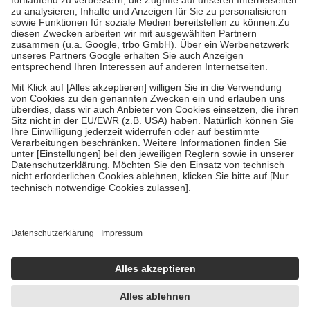
Diese Regeln gelten grundsätzlich auch für Online-Apotheken.
Bei Heilmitteln und häuslicher Krankenpflege beträgt die
Zuzahlung zehn Prozent der Kosten sowie zehn Euro je
Verordnung.
Um das Engagement der Versicherten für ihre eigene Gesundheit zu
stärken und die besondere Stellung der Familie zu unterstützen,
fallen
keine Zuzahlungen
an bei:
• Kindern und Jugendlichen bis zum vollendeten 18. Lebensjahr
mit Ausnahme der Fahrkosten
• Untersuchungen zur Vorsorge und Früherkennung, die von der
GKV getragen werden
• empfohlenen Schutzimpfungen
• Harn- und Blutteststreifen
Wir nutzen Trusted Shops als unabhängigen Dienstleister für die
Einholung von Bewertungen. Trusted Shops hat Maßnahmen
getroffen, um sicherzustellen, dass es sich um echte Bewertungen
handelt. Mehr Informationen findest du hier:
https://help.etrusted.com/hc/de/articles/4419944605341
Einige Bilder und Inhalte wurden unter Zuhilfenahme künstlicher
Intelligenz erstellt.