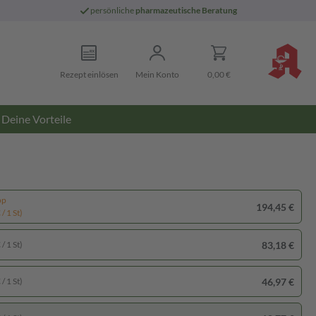
persönliche
pharmazeutische Beratung
Rezept einlösen
Mein Konto
0,00 €
Deine Vorteile
pp
194,45 €
/ 1 St)
83,18 €
/ 1 St)
46,97 €
/ 1 St)