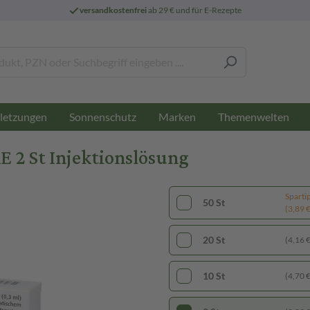
versandkostenfrei
ab 29 € und für E-Rezepte
letzungen
Sonnenschutz
Marken
Themenwelten
 2 St Injektionslösung
Sparti
50 St
(3,89 € 
20 St
(4,16 € 
10 St
(4,70 € 