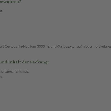
ubewahren?
f.
thält Certoparin-Natrium 3000 I.E. anti-Xa (bezogen auf niedermolekula
und Inhalt der Packung:
herheitsmechanismus.
n.