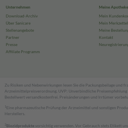
Unternehmen
Meine Apothek
Download-Archiv
Mein Kundenko
Über Sanicare
Mein Merkzettel
Stellenangebote
Meine Bestellun
Partner
Kontakt
Presse
Neuregistrierun
Affiliate Programm
Zu Risiken und Nebenwirkungen lesen Sie die Packungsbeilage und fra
Arzneimittelpreisverordnung. UVP: Unverbindliche Preisempfehlung de
Bestell­wert versand­kosten­frei. Preisänderungen und Irrtümer vorbeh
1
Eine pharmazeutische Prüfung der Arzneimittel und sonstigen Pro
Herstellers.
2
Biozidprodukte
vorsichtig verwenden. Vor Gebrauch stets Etikett u