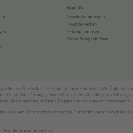
e
So geht's
nto
Newsletter anfordern
Freunde werben
gen
E-Rezept einlösen
Papier Rezept einlösen
g
gen Sie Ihre Ärztin, Ihren Arzt oder in Ihrer Apotheke. AVP: Üblicher A
s Herstellers. Die angegebenen Preise beinhalten die gesetzlich vorgesc
alten. Alle Angebote und Gratis-Beigaben nur solange der Vorrat reicht.
dukte in deinem Warenkorb beinhaltet die Durchführung von Wechselwir
nd Produktinformationen lesen.