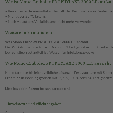
Wie ist Mono-Embolex PROPHYLAXE 3000 I.E. aufz
• Bewahre das Arzneimittel außerhalb der Reichweite von Kindern au
• Nicht über 25 °C lagern.
• Nach Ablauf des Verfalldatums nicht mehr verwenden.
Weitere Informationen
Was Mono-Embolex PROPHYLAXE 3000 I. E. enthält
Der Wirkstoff ist: Certoparin-Natrium 1 Fertigspritze mit 0,3 ml en
Der sonstige Bestandteil ist: Wasser für Injektionszwecke
Wie Mono-Embolex PROPHYLAXE 3000 I.E. aussieht 
Klare, farblose bis leicht gelbliche Lösung in Fertigspritzen mit Sic
Erhältlich in Packungsgrößen mit: 2, 4, 5, 10, 20 oder 50 Fertigspritze
Löse jetzt dein Rezept bei sanicare.de ein!
Hinweistexte und Pflichtangaben
Arzneimittel