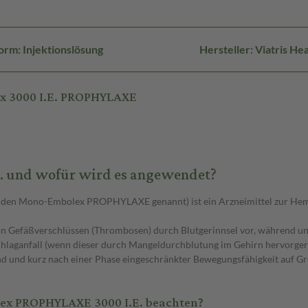
rm: Injektionslösung
Hersteller: Viatris 
x 3000 I.E. PROPHYLAXE
. und wofür wird es angewendet?
nden Mono-Embolex PROPHYLAXE genannt) ist ein Arzneimittel zur Hem
efäßverschlüssen (Thrombosen) durch Blutgerinnsel vor, während un
chlaganfall (wenn dieser durch Mangeldurchblutung im Gehirn hervorger
d und kurz nach einer Phase eingeschränkter Bewegungsfähigkeit auf G
x PROPHYLAXE 3000 I.E. beachten?