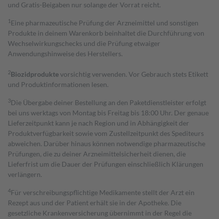
und Gratis-Beigaben nur solange der Vorrat reicht.
1
Eine pharmazeutische Prüfung der Arzneimittel und sonstigen
Produkte in deinem Warenkorb beinhaltet die Durchführung von
Wechselwirkungschecks und die Prüfung etwaiger
Anwendungshinweise des Herstellers.
2
Biozidprodukte
vorsichtig verwenden. Vor Gebrauch stets Etikett
und Produktinformationen lesen.
3
Die Übergabe deiner Bestellung an den Paketdienstleister erfolgt
bei uns werktags von Montag bis Freitag bis 18:00 Uhr. Der genaue
Lieferzeitpunkt kann je nach Region und in Abhängigkeit der
Produktverfügbarkeit sowie vom Zustellzeitpunkt des Spediteurs
abweichen. Darüber hinaus können notwendige pharmazeutische
Prüfungen, die zu deiner Arzneimittelsicherheit dienen, die
Lieferfrist um die Dauer der Prüfungen einschließlich Klärungen
verlängern.
4
Für verschreibungspflichtige Medikamente stellt der Arzt ein
Rezept aus und der Patient erhält sie in der Apotheke. Die
gesetzliche Krankenversicherung übernimmt in der Regel die