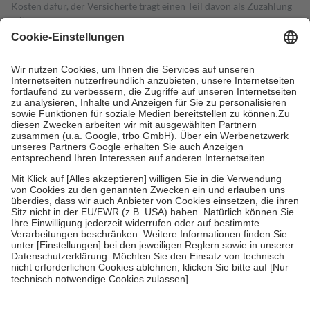
Kosten dafür, der Versicherte trägt einen Teil davon als Zuzahlung
mit.
Grundsätzlich leisten Mitglieder Zuzahlungen in Höhe von zehn
Prozent des Abgabepreises,
mindestens
jedoch
fünf Euro
und
höchstens zehn Euro.
Es sind jedoch nie mehr als die tatsächlichen
Kosten der Leistung zu entrichten.
Diese Regeln gelten grundsätzlich auch für Online-Apotheken.
Bei Heilmitteln und häuslicher Krankenpflege beträgt die
Zuzahlung zehn Prozent der Kosten sowie zehn Euro je
Verordnung.
Um das Engagement der Versicherten für ihre eigene Gesundheit zu
stärken und die besondere Stellung der Familie zu unterstützen,
fallen
keine Zuzahlungen
an bei:
• Kindern und Jugendlichen bis zum vollendeten 18. Lebensjahr
mit Ausnahme der Fahrkosten
• Untersuchungen zur Vorsorge und Früherkennung, die von der
GKV getragen werden
• empfohlenen Schutzimpfungen
• Harn- und Blutteststreifen
Wir nutzen Trusted Shops als unabhängigen Dienstleister für die
Einholung von Bewertungen. Trusted Shops hat Maßnahmen