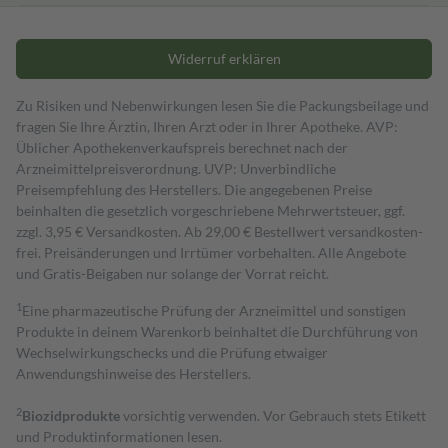
Widerruf erklären
Zu Risiken und Nebenwirkungen lesen Sie die Packungsbeilage und
fragen Sie Ihre Ärztin, Ihren Arzt oder in Ihrer Apotheke. AVP:
Üblicher Apothekenverkaufspreis berechnet nach der
Arzneimittelpreisverordnung. UVP: Unverbindliche
Preisempfehlung des Herstellers. Die angegebenen Preise
beinhalten die gesetzlich vorgeschriebene Mehrwertsteuer, ggf.
zzgl. 3,95 € Versandkosten. Ab 29,00 € Bestell­wert versand­kosten­
frei. Preisänderungen und Irrtümer vorbehalten. Alle Angebote
und Gratis-Beigaben nur solange der Vorrat reicht.
1
Eine pharmazeutische Prüfung der Arzneimittel und sonstigen
Produkte in deinem Warenkorb beinhaltet die Durchführung von
Wechselwirkungschecks und die Prüfung etwaiger
Anwendungshinweise des Herstellers.
2
Biozidprodukte
vorsichtig verwenden. Vor Gebrauch stets Etikett
und Produktinformationen lesen.