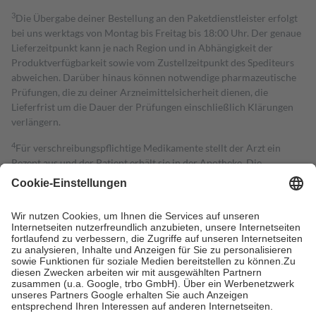
3
Die Übergabe deiner Bestellung an den Paketdienstleister erfolgt
bei uns werktags von Montag bis Freitag bis 18:00 Uhr. Der genaue
Lieferzeitpunkt kann je nach Region und in Abhängigkeit der
Produktverfügbarkeit sowie vom Zustellzeitpunkt des Spediteurs
abweichen. Darüber hinaus können notwendige pharmazeutische
Prüfungen, die zu deiner Arzneimittelsicherheit dienen, die
Lieferfrist um die Dauer der Prüfungen einschließlich Klärungen
verlängern.
4
Für verschreibungspflichtige Medikamente stellt der Arzt ein
Rezept aus und der Patient erhält sie in der Apotheke. Die
gesetzliche Krankenversicherung übernimmt in der Regel die
Kosten dafür, der Versicherte trägt einen Teil davon als Zuzahlung
mit.
Grundsätzlich leisten Mitglieder Zuzahlungen in Höhe von zehn
Prozent des Abgabepreises,
mindestens
jedoch
fünf Euro
und
höchstens zehn Euro.
Es sind jedoch nie mehr als die tatsächlichen
Kosten der Leistung zu entrichten.
Diese Regeln gelten grundsätzlich auch für Online-Apotheken.
Bei Heilmitteln und häuslicher Krankenpflege beträgt die
Zuzahlung zehn Prozent der Kosten sowie zehn Euro je