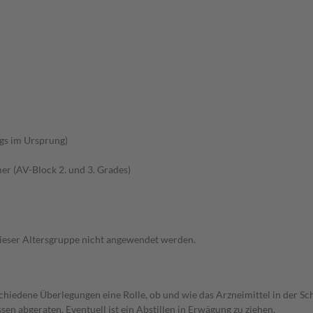
gs im Ursprung)
r (AV-Block 2. und 3. Grades)
 dieser Altersgruppe nicht angewendet werden.
rschiedene Überlegungen eine Rolle, ob und wie das Arzneimittel in der
en abgeraten. Eventuell ist ein Abstillen in Erwägung zu ziehen.