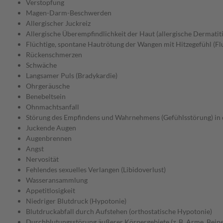
Verstopfung
Magen-Darm-Beschwerden
Allergischer Juckreiz
Allergische Überempfindlichkeit der Haut (allergische Dermatiti
Flüchtige, spontane Hautrötung der Wangen mit Hitzegefühl (Fl
Rückenschmerzen
Schwäche
Langsamer Puls (Bradykardie)
Ohrgeräusche
Benebeltsein
Ohnmachtsanfall
Störung des Empfindens und Wahrnehmens (Gefühlsstörung) in
Juckende Augen
Augenbrennen
Angst
Nervosität
Fehlendes sexuelles Verlangen (Libidoverlust)
Wasseransammlung
Appetitlosigkeit
Niedriger Blutdruck (Hypotonie)
Blutdruckabfall durch Aufstehen (orthostatische Hypotonie)
Durchblutungsstörung äußerer Körpergebiete (z. B. Arme, Beine