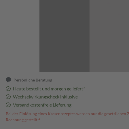
Abbildung kann abweichen
Persönliche Beratung
Heute bestellt und morgen geliefert³
Wechselwirkungscheck inklusive
Versandkostenfreie Lieferung
Bei der Einlösung eines Kassenrezeptes werden nur die gesetzlichen 
Rechnung gestellt.⁴