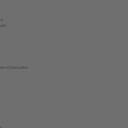
s)
ush)
 den Gliedmaßen
)