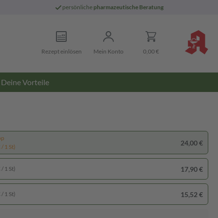
persönliche
pharmazeutische Beratung
Rezept einlösen
Mein Konto
0,00 €
Deine Vorteile
pp
24,00 €
/ 1 St)
17,90 €
/ 1 St)
15,52 €
/ 1 St)