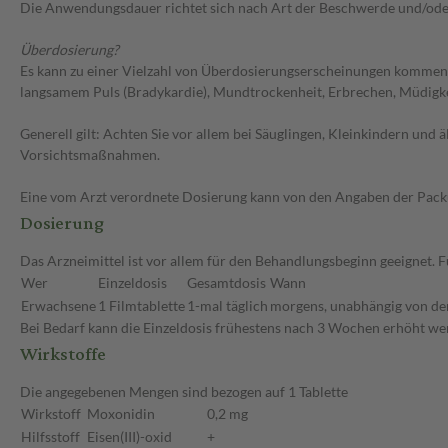
Die Anwendungsdauer richtet sich nach Art der Beschwerde und/ode
Überdosierung?
Es kann zu einer Vielzahl von Überdosierungserscheinungen kommen,
langsamem Puls (Bradykardie), Mundtrockenheit, Erbrechen, Müdigke
Generell gilt: Achten Sie vor allem bei Säuglingen, Kleinkindern un
Vorsichtsmaßnahmen.
Eine vom Arzt verordnete Dosierung kann von den Angaben der Packun
Dosierung
Das Arzneimittel ist vor allem für den Behandlungsbeginn geeignet.
Wer
Einzeldosis
Gesamtdosis
Wann
Erwachsene
1 Filmtablette
1-mal täglich
morgens, unabhängig von de
Bei Bedarf kann die Einzeldosis frühestens nach 3 Wochen erhöht wer
Wirkstoffe
Die angegebenen Mengen sind bezogen auf 1 Tablette
Wirkstoff
Moxonidin
0,2 mg
Hilfsstoff
Eisen(III)-oxid
+