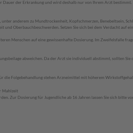
r Dauer der Erkrankung und wird deshalb nur von Ihrem Arzt bestimmt.
 unter anderem zu Mundtrockenheit, Kopfschmerzen, Benebeltsein, Schlä
it und Oberbauchbeschwerden. Setzen Sie sich bei dem Verdacht auf ei
d älteren Menschen auf eine gewissenhafte Dosierung. Im Zweifelsfalle f
gsbeilage abweichen. Da der Arzt sie individuell abstimmt, sollten Si
 Für die Folgebehandlung stehen Arzneimittel mit höherem Wirkstoffgeh
r Mahlzeit
den. Zur Dosierung für Jugendliche ab 16 Jahren lassen Sie sich bitte v