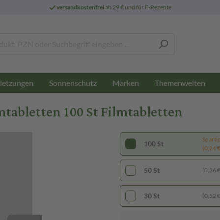
versandkostenfrei
ab 29 € und für E-Rezepte
letzungen
Sonnenschutz
Marken
Themenwelten
abletten 100 St Filmtabletten
Sparti
100 St
(0,24 € 
50 St
(0,36 € 
30 St
(0,52 € 