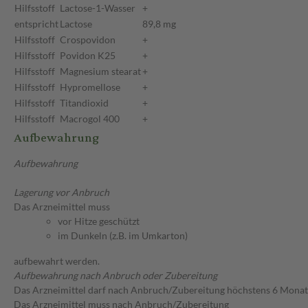
Hilfsstoff
Lactose-1-Wasser
+
entspricht
Lactose
89,8 mg
Hilfsstoff
Crospovidon
+
Hilfsstoff
Povidon K25
+
Hilfsstoff
Magnesium stearat
+
Hilfsstoff
Hypromellose
+
Hilfsstoff
Titandioxid
+
Hilfsstoff
Macrogol 400
+
Aufbewahrung
Aufbewahrung
Lagerung vor Anbruch
Das Arzneimittel muss
vor Hitze geschützt
im Dunkeln (z.B. im Umkarton)
aufbewahrt werden.
Aufbewahrung nach Anbruch oder Zubereitung
Das Arzneimittel darf nach Anbruch/Zubereitung höchstens 6 Mona
Das Arzneimittel muss nach Anbruch/Zubereitung