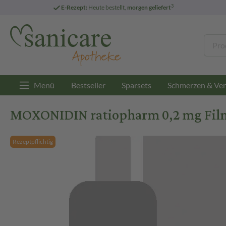
3
E-Rezept:
Heute bestellt,
morgen geliefert
Menü
Bestseller
Sparsets
Schmerzen & Ver
MOXONIDIN ratiopharm 0,2 mg Filmt
Rezeptpflichtig