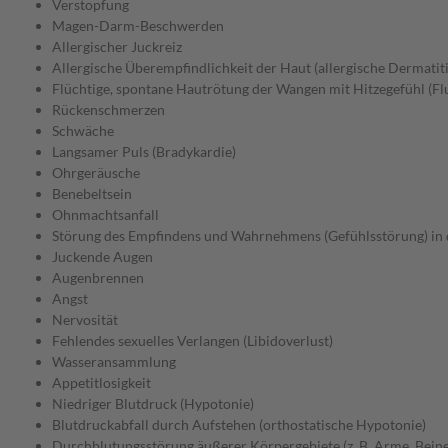
Verstopfung
Magen-Darm-Beschwerden
Allergischer Juckreiz
Allergische Überempfindlichkeit der Haut (allergische Dermatiti
Flüchtige, spontane Hautrötung der Wangen mit Hitzegefühl (Fl
Rückenschmerzen
Schwäche
Langsamer Puls (Bradykardie)
Ohrgeräusche
Benebeltsein
Ohnmachtsanfall
Störung des Empfindens und Wahrnehmens (Gefühlsstörung) in
Juckende Augen
Augenbrennen
Angst
Nervosität
Fehlendes sexuelles Verlangen (Libidoverlust)
Wasseransammlung
Appetitlosigkeit
Niedriger Blutdruck (Hypotonie)
Blutdruckabfall durch Aufstehen (orthostatische Hypotonie)
Durchblutungsstörung äußerer Körpergebiete (z. B. Arme, Beine