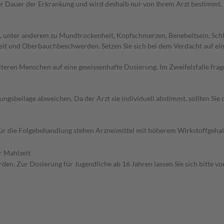
r Dauer der Erkrankung und wird deshalb nur von Ihrem Arzt bestimmt.
 unter anderem zu Mundtrockenheit, Kopfschmerzen, Benebeltsein, Schlä
it und Oberbauchbeschwerden. Setzen Sie sich bei dem Verdacht auf ei
d älteren Menschen auf eine gewissenhafte Dosierung. Im Zweifelsfalle f
gsbeilage abweichen. Da der Arzt sie individuell abstimmt, sollten Si
 Für die Folgebehandlung stehen Arzneimittel mit höherem Wirkstoffgeh
r Mahlzeit
den. Zur Dosierung für Jugendliche ab 16 Jahren lassen Sie sich bitte v