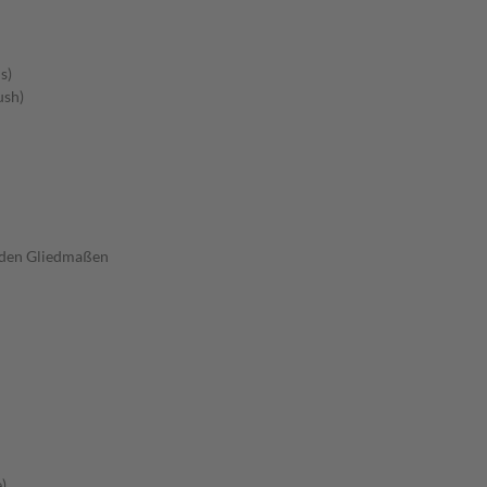
s)
ush)
 den Gliedmaßen
)