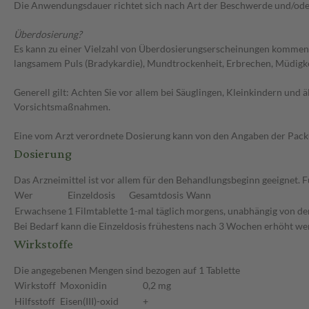
Die Anwendungsdauer richtet sich nach Art der Beschwerde und/ode
Überdosierung?
Es kann zu einer Vielzahl von Überdosierungserscheinungen kommen,
langsamem Puls (Bradykardie), Mundtrockenheit, Erbrechen, Müdigke
Generell gilt: Achten Sie vor allem bei Säuglingen, Kleinkindern un
Vorsichtsmaßnahmen.
Eine vom Arzt verordnete Dosierung kann von den Angaben der Packun
Dosierung
Das Arzneimittel ist vor allem für den Behandlungsbeginn geeignet.
Wer
Einzeldosis
Gesamtdosis
Wann
Erwachsene
1 Filmtablette
1-mal täglich
morgens, unabhängig von de
Bei Bedarf kann die Einzeldosis frühestens nach 3 Wochen erhöht wer
Wirkstoffe
Die angegebenen Mengen sind bezogen auf 1 Tablette
Wirkstoff
Moxonidin
0,2 mg
Hilfsstoff
Eisen(III)-oxid
+