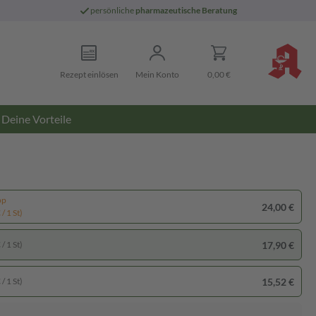
persönliche
pharmazeutische Beratung
Rezept einlösen
Mein Konto
0,00 €
Deine Vorteile
pp
24,00 €
/ 1 St)
17,90 €
/ 1 St)
15,52 €
/ 1 St)