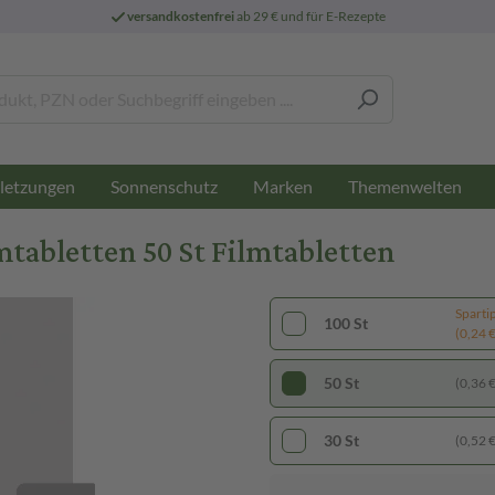
versandkostenfrei
ab 29 € und für E-Rezepte
letzungen
Sonnenschutz
Marken
Themenwelten
abletten 50 St Filmtabletten
Sparti
100 St
(0,24 € 
50 St
(0,36 € 
30 St
(0,52 € 