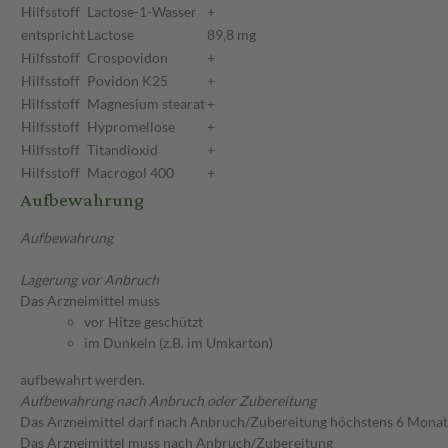
Hilfsstoff
Lactose-1-Wasser
+
entspricht
Lactose
89,8 mg
Hilfsstoff
Crospovidon
+
Hilfsstoff
Povidon K25
+
Hilfsstoff
Magnesium stearat
+
Hilfsstoff
Hypromellose
+
Hilfsstoff
Titandioxid
+
Hilfsstoff
Macrogol 400
+
Aufbewahrung
Aufbewahrung
Lagerung vor Anbruch
Das Arzneimittel muss
vor Hitze geschützt
im Dunkeln (z.B. im Umkarton)
aufbewahrt werden.
Aufbewahrung nach Anbruch oder Zubereitung
Das Arzneimittel darf nach Anbruch/Zubereitung höchstens 6 Mona
Das Arzneimittel muss nach Anbruch/Zubereitung