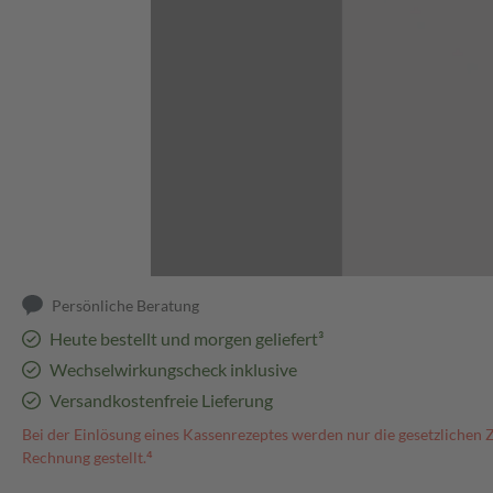
Abbildung kann abweichen
Persönliche Beratung
Heute bestellt und morgen geliefert³
Wechselwirkungscheck inklusive
Versandkostenfreie Lieferung
Bei der Einlösung eines Kassenrezeptes werden nur die gesetzlichen 
Rechnung gestellt.⁴