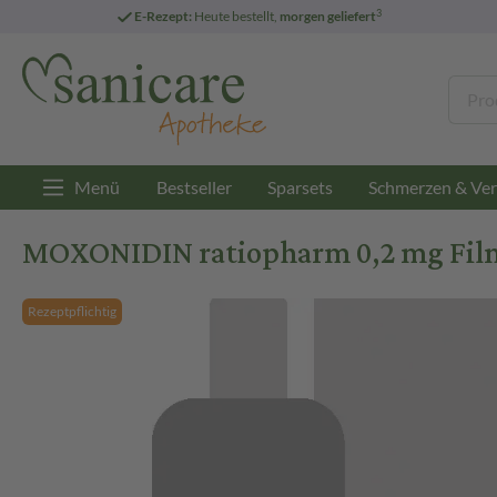
3
E-Rezept:
Heute bestellt,
morgen geliefert
Menü
Bestseller
Sparsets
Schmerzen & Ver
MOXONIDIN ratiopharm 0,2 mg Filmt
Rezeptpflichtig