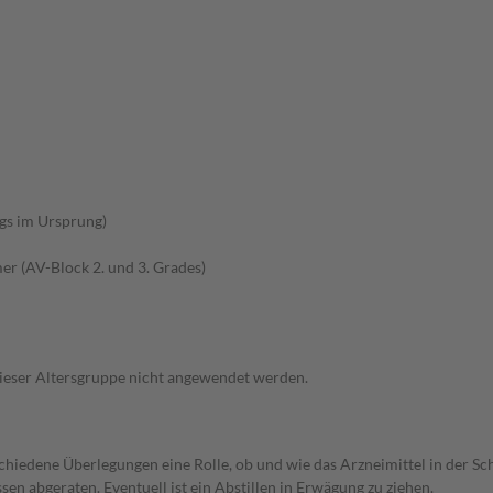
gs im Ursprung)
r (AV-Block 2. und 3. Grades)
 dieser Altersgruppe nicht angewendet werden.
rschiedene Überlegungen eine Rolle, ob und wie das Arzneimittel in der
en abgeraten. Eventuell ist ein Abstillen in Erwägung zu ziehen.