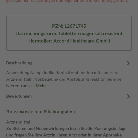
gesetzlichen Zuzahlungen und Eigenanteile in Rechnung gestellt.⁴
PZN: 12671745
Darreichungsform: Tabletten magensaftresistent
Hersteller: Accord Healthcare GmbH
Beschreibung
Anwendung &amp; IndikationIn Kombination mit anderen
Arzneimitteln: Vorbeugung der Abstoßungsreaktion bei einer
Nierentransp…
Mehr
Bewertungen
Hinweistexte und Pflichtangaben
Arzneimittel
Zu Risiken und Nebenwirkungen lesen Sie die Packungsbeilage
und fragen Sie Ihre Ärztin, Ihren Arzt oder in Ihrer Apotheke.