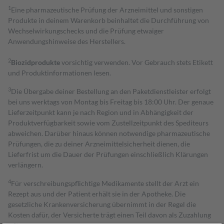
1
Eine pharmazeutische Prüfung der Arzneimittel und sonstigen
Produkte in deinem Warenkorb beinhaltet die Durchführung von
Wechselwirkungschecks und die Prüfung etwaiger
Anwendungshinweise des Herstellers.
2
Biozidprodukte
vorsichtig verwenden. Vor Gebrauch stets Etikett
und Produktinformationen lesen.
3
Die Übergabe deiner Bestellung an den Paketdienstleister erfolgt
bei uns werktags von Montag bis Freitag bis 18:00 Uhr. Der genaue
Lieferzeitpunkt kann je nach Region und in Abhängigkeit der
Produktverfügbarkeit sowie vom Zustellzeitpunkt des Spediteurs
abweichen. Darüber hinaus können notwendige pharmazeutische
Prüfungen, die zu deiner Arzneimittelsicherheit dienen, die
Lieferfrist um die Dauer der Prüfungen einschließlich Klärungen
verlängern.
4
Für verschreibungspflichtige Medikamente stellt der Arzt ein
Rezept aus und der Patient erhält sie in der Apotheke. Die
gesetzliche Krankenversicherung übernimmt in der Regel die
Kosten dafür, der Versicherte trägt einen Teil davon als Zuzahlung