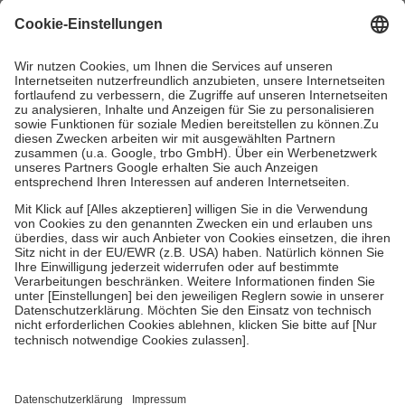
mit.
Grundsätzlich leisten Mitglieder Zuzahlungen in Höhe von zehn
Prozent des Abgabepreises,
mindestens
jedoch
fünf Euro
und
höchstens zehn Euro.
Es sind jedoch nie mehr als die tatsächlichen
Kosten der Leistung zu entrichten.
Diese Regeln gelten grundsätzlich auch für Online-Apotheken.
Bei Heilmitteln und häuslicher Krankenpflege beträgt die
Zuzahlung zehn Prozent der Kosten sowie zehn Euro je
Verordnung.
Um das Engagement der Versicherten für ihre eigene Gesundheit zu
stärken und die besondere Stellung der Familie zu unterstützen,
fallen
keine Zuzahlungen
an bei:
• Kindern und Jugendlichen bis zum vollendeten 18. Lebensjahr
mit Ausnahme der Fahrkosten
• Untersuchungen zur Vorsorge und Früherkennung, die von der
GKV getragen werden
• empfohlenen Schutzimpfungen
• Harn- und Blutteststreifen
Wir nutzen Trusted Shops als unabhängigen Dienstleister für die
Einholung von Bewertungen. Trusted Shops hat Maßnahmen
getroffen, um sicherzustellen, dass es sich um echte Bewertungen