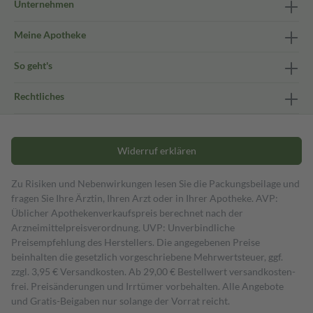
Unternehmen
Meine Apotheke
So geht's
Rechtliches
Widerruf erklären
Zu Risiken und Nebenwirkungen lesen Sie die Packungsbeilage und
fragen Sie Ihre Ärztin, Ihren Arzt oder in Ihrer Apotheke. AVP:
Üblicher Apothekenverkaufspreis berechnet nach der
Arzneimittelpreisverordnung. UVP: Unverbindliche
Preisempfehlung des Herstellers. Die angegebenen Preise
beinhalten die gesetzlich vorgeschriebene Mehrwertsteuer, ggf.
zzgl. 3,95 € Versandkosten. Ab 29,00 € Bestell­wert versand­kosten­
frei. Preisänderungen und Irrtümer vorbehalten. Alle Angebote
und Gratis-Beigaben nur solange der Vorrat reicht.