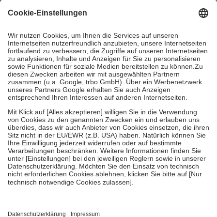
mit.
Grundsätzlich leisten Mitglieder Zuzahlungen in Höhe von zehn
Prozent des Abgabepreises,
mindestens
jedoch
fünf Euro
und
höchstens zehn Euro.
Es sind jedoch nie mehr als die tatsächlichen
Kosten der Leistung zu entrichten.
Diese Regeln gelten grundsätzlich auch für Online-Apotheken.
Bei Heilmitteln und häuslicher Krankenpflege beträgt die
Zuzahlung zehn Prozent der Kosten sowie zehn Euro je
Verordnung.
Um das Engagement der Versicherten für ihre eigene Gesundheit zu
stärken und die besondere Stellung der Familie zu unterstützen,
fallen
keine Zuzahlungen
an bei:
• Kindern und Jugendlichen bis zum vollendeten 18. Lebensjahr
mit Ausnahme der Fahrkosten
• Untersuchungen zur Vorsorge und Früherkennung, die von der
GKV getragen werden
• empfohlenen Schutzimpfungen
• Harn- und Blutteststreifen
Wir nutzen Trusted Shops als unabhängigen Dienstleister für die
Einholung von Bewertungen. Trusted Shops hat Maßnahmen
getroffen, um sicherzustellen, dass es sich um echte Bewertungen