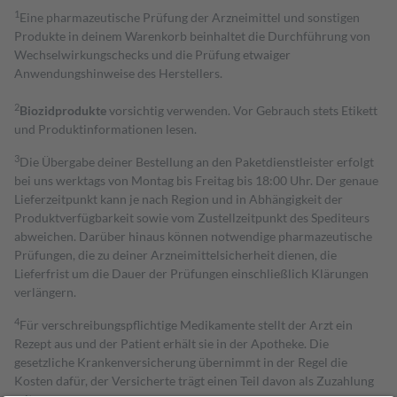
1
Eine pharmazeutische Prüfung der Arzneimittel und sonstigen
Produkte in deinem Warenkorb beinhaltet die Durchführung von
Wechselwirkungschecks und die Prüfung etwaiger
Anwendungshinweise des Herstellers.
2
Biozidprodukte
vorsichtig verwenden. Vor Gebrauch stets Etikett
und Produktinformationen lesen.
3
Die Übergabe deiner Bestellung an den Paketdienstleister erfolgt
bei uns werktags von Montag bis Freitag bis 18:00 Uhr. Der genaue
Lieferzeitpunkt kann je nach Region und in Abhängigkeit der
Produktverfügbarkeit sowie vom Zustellzeitpunkt des Spediteurs
abweichen. Darüber hinaus können notwendige pharmazeutische
Prüfungen, die zu deiner Arzneimittelsicherheit dienen, die
Lieferfrist um die Dauer der Prüfungen einschließlich Klärungen
verlängern.
4
Für verschreibungspflichtige Medikamente stellt der Arzt ein
Rezept aus und der Patient erhält sie in der Apotheke. Die
gesetzliche Krankenversicherung übernimmt in der Regel die
Kosten dafür, der Versicherte trägt einen Teil davon als Zuzahlung