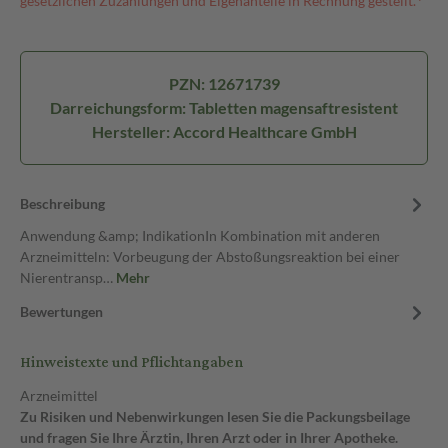
gesetzlichen Zuzahlungen und Eigenanteile in Rechnung gestellt.⁴
PZN: 12671739
Darreichungsform: Tabletten magensaftresistent
Hersteller: Accord Healthcare GmbH
Beschreibung
Anwendung &amp; IndikationIn Kombination mit anderen
Arzneimitteln: Vorbeugung der Abstoßungsreaktion bei einer
Nierentransp…
Mehr
Bewertungen
Hinweistexte und Pflichtangaben
Arzneimittel
Zu Risiken und Nebenwirkungen lesen Sie die Packungsbeilage
und fragen Sie Ihre Ärztin, Ihren Arzt oder in Ihrer Apotheke.