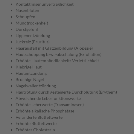
Kontaktlinsenunverträglichkeit
Nasenbluten
Schnupfen
Mundtrockenheit
Durstgefühl
Lippenentzündung
Juckreiz (Pruritus)
Haarausfall mit Glatzenbildung (Alopezie)
Hautschuppung bzw. -abschälung (Exfoliation)
Erhöhte Hautempfindlichkeit/-Verletzlichkeit
Klebrige Haut
Hautentzündung
Brüchige Nägel
Nagelwallentzündung
Hautrötung durch gesteigerte Durchblutung (Erythem)
Abweichende Leberfunktionswerte
Erhöhte Leberwerte (Transaminasen)
Erhöhte alkalische Phosphatase
Veränderte Blutfettwerte
Erhöhte Blutfettwerte
Erhöhtes Cholesterin