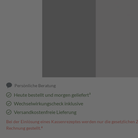
Abbildung kann abweichen
Persönliche Beratung
Heute bestellt und morgen geliefert³
Wechselwirkungscheck inklusive
Versandkostenfreie Lieferung
Bei der Einlösung eines Kassenrezeptes werden nur die gesetzlichen 
Rechnung gestellt.⁴