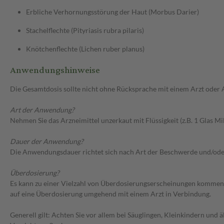
Erbliche Verhornungsstörung der Haut (Morbus Darier)
Stachelflechte (Pityriasis rubra pilaris)
Knötchenflechte (Lichen ruber planus)
Anwendungshinweise
Die Gesamtdosis sollte nicht ohne Rücksprache mit einem Arzt oder
Art der Anwendung?
Nehmen Sie das Arzneimittel unzerkaut mit Flüssigkeit (z.B. 1 Glas Mil
Dauer der Anwendung?
Die Anwendungsdauer richtet sich nach Art der Beschwerde und/ode
Überdosierung?
Es kann zu einer Vielzahl von Überdosierungserscheinungen kommen, u
auf eine Überdosierung umgehend mit einem Arzt in Verbindung.
Generell gilt: Achten Sie vor allem bei Säuglingen, Kleinkindern un