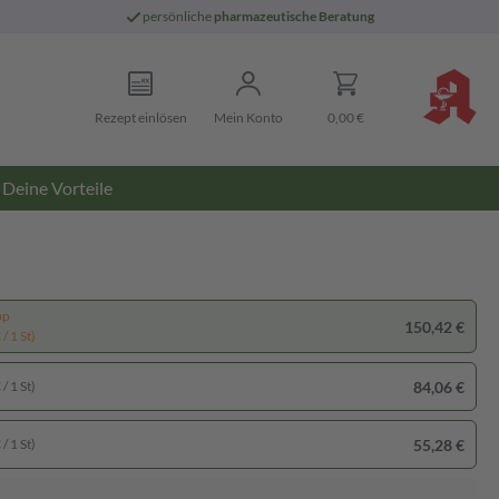
persönliche
pharmazeutische Beratung
Rezept einlösen
Mein Konto
0,00 €
Deine Vorteile
pp
150,42 €
/ 1 St)
84,06 €
/ 1 St)
55,28 €
/ 1 St)