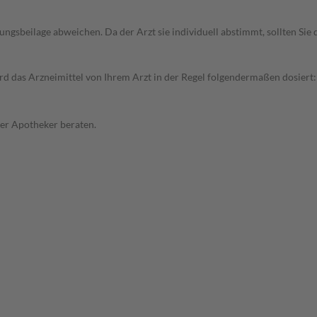
gsbeilage abweichen. Da der Arzt sie individuell abstimmt, sollten Si
 das Arzneimittel von Ihrem Arzt in der Regel folgendermaßen dosiert: 
der Apotheker beraten.