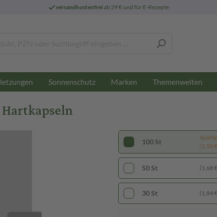
versandkostenfrei
ab 29 € und für E-Rezepte
letzungen
Sonnenschutz
Marken
Themenwelten
 Hartkapseln
Sparti
100 St
(1,50 € 
50 St
(1,68 € 
30 St
(1,84 € 