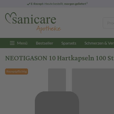
3
E-Rezept:
Heute bestellt,
morgen geliefert
Menü
Bestseller
Sparsets
Schmerzen & Ver
NEOTIGASON 10 Hartkapseln 100 St
Rezeptpflichtig