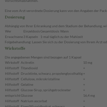
Vorsichtsmaßnahmen.
Eine vom Arzt verordnete Dosierung kann von den Angaben der Packun
Dosierung
Abhängig von Ihrer Erkrankung und dem Stadium der Behandlung, wird
Wer
Einzeldosis
Gesamtdosis
Wann
Erwachsene
3 Kapseln
1-mal täglich
zu der Mahlzeit
Folgebehandlung: Lassen Sie sich zu der Dosierung von Ihrem Arzt o
Wirkstoffe
Die angegebenen Mengen sind bezogen auf 1 Kapsel
Wirkstoff
Acitretin
10 mg
Hilfsstoff
Titandioxid
+
Hilfsstoff
Drucktinte, schwarz, propylenglycolhaltig
+
Hilfsstoff
Cellulose, mikrokristalline
+
Hilfsstoff
Gelatine
+
Hilfsstoff
Glucose-Sirup, sprühgetrockneter
+
entspricht
Glucose
16,4 mg
Hilfsstoff
Natrium ascorbat
+
Hilfsstoff
Eisen(III)-oxidhydrat, schwarz
+