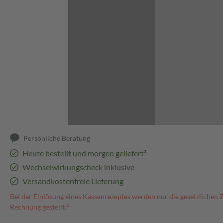
Abbildung kann abweichen
Persönliche Beratung
Heute bestellt und morgen geliefert³
Wechselwirkungscheck inklusive
Versandkostenfreie Lieferung
Bei der Einlösung eines Kassenrezeptes werden nur die gesetzlichen 
Rechnung gestellt.⁴