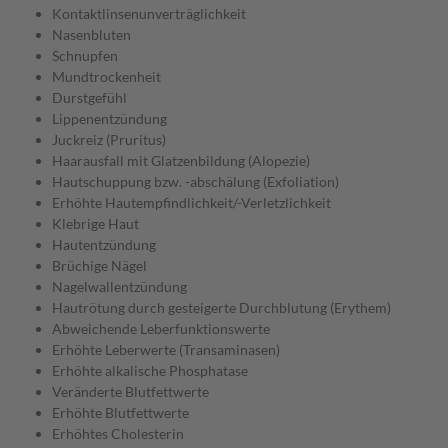
Kontaktlinsenunverträglichkeit
Nasenbluten
Schnupfen
Mundtrockenheit
Durstgefühl
Lippenentzündung
Juckreiz (Pruritus)
Haarausfall mit Glatzenbildung (Alopezie)
Hautschuppung bzw. -abschälung (Exfoliation)
Erhöhte Hautempfindlichkeit/-Verletzlichkeit
Klebrige Haut
Hautentzündung
Brüchige Nägel
Nagelwallentzündung
Hautrötung durch gesteigerte Durchblutung (Erythem)
Abweichende Leberfunktionswerte
Erhöhte Leberwerte (Transaminasen)
Erhöhte alkalische Phosphatase
Veränderte Blutfettwerte
Erhöhte Blutfettwerte
Erhöhtes Cholesterin