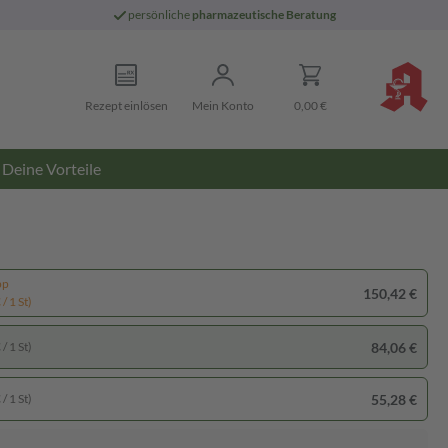
persönliche
pharmazeutische Beratung
Rezept einlösen
Mein Konto
0,00 €
Deine Vorteile
pp
150,42 €
/ 1 St)
84,06 €
/ 1 St)
55,28 €
/ 1 St)