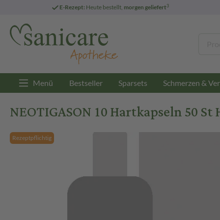
3
E-Rezept:
Heute bestellt,
morgen geliefert
Menü
Bestseller
Sparsets
Schmerzen & Ver
NEOTIGASON 10 Hartkapseln 50 St 
Rezeptpflichtig