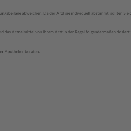
gsbeilage abweichen. Da der Arzt sie individuell abstimmt, sollten Si
 das Arzneimittel von Ihrem Arzt in der Regel folgendermaßen dosiert: 
der Apotheker beraten.