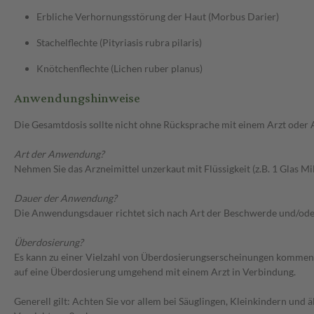
Erbliche Verhornungsstörung der Haut (Morbus Darier)
Stachelflechte (Pityriasis rubra pilaris)
Knötchenflechte (Lichen ruber planus)
Anwendungshinweise
Die Gesamtdosis sollte nicht ohne Rücksprache mit einem Arzt oder
Art der Anwendung?
Nehmen Sie das Arzneimittel unzerkaut mit Flüssigkeit (z.B. 1 Glas Mil
Dauer der Anwendung?
Die Anwendungsdauer richtet sich nach Art der Beschwerde und/ode
Überdosierung?
Es kann zu einer Vielzahl von Überdosierungserscheinungen kommen, u
auf eine Überdosierung umgehend mit einem Arzt in Verbindung.
Generell gilt: Achten Sie vor allem bei Säuglingen, Kleinkindern un