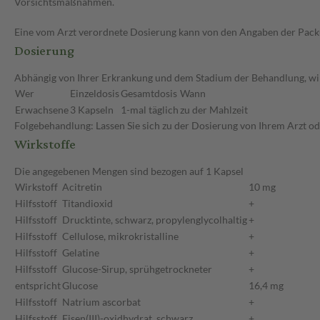
Vorsichtsmaßnahmen.
Eine vom Arzt verordnete Dosierung kann von den Angaben der Packun
Dosierung
Abhängig von Ihrer Erkrankung und dem Stadium der Behandlung, wird
Wer
Einzeldosis
Gesamtdosis
Wann
Erwachsene
3 Kapseln
1-mal täglich
zu der Mahlzeit
Folgebehandlung: Lassen Sie sich zu der Dosierung von Ihrem Arzt o
Wirkstoffe
Die angegebenen Mengen sind bezogen auf 1 Kapsel
Wirkstoff
Acitretin
10 mg
Hilfsstoff
Titandioxid
+
Hilfsstoff
Drucktinte, schwarz, propylenglycolhaltig
+
Hilfsstoff
Cellulose, mikrokristalline
+
Hilfsstoff
Gelatine
+
Hilfsstoff
Glucose-Sirup, sprühgetrockneter
+
entspricht
Glucose
16,4 mg
Hilfsstoff
Natrium ascorbat
+
Hilfsstoff
Eisen(III)-oxidhydrat, schwarz
+