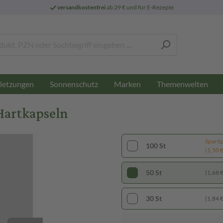
versandkostenfrei
ab 29 € und für E-Rezepte
letzungen
Sonnenschutz
Marken
Themenwelten
Hartkapseln
Sparti
100 St
(1,50 € 
50 St
(1,68 € 
30 St
(1,84 € 