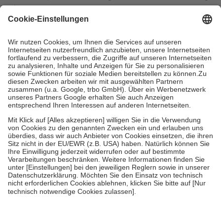
mit.
Grundsätzlich leisten Mitglieder Zuzahlungen in Höhe von zehn
Prozent des Abgabepreises,
mindestens
jedoch
fünf Euro
und
höchstens zehn Euro.
Es sind jedoch nie mehr als die tatsächlichen
Kosten der Leistung zu entrichten.
Diese Regeln gelten grundsätzlich auch für Online-Apotheken.
Bei Heilmitteln und häuslicher Krankenpflege beträgt die
Zuzahlung zehn Prozent der Kosten sowie zehn Euro je
Verordnung.
Um das Engagement der Versicherten für ihre eigene Gesundheit zu
stärken und die besondere Stellung der Familie zu unterstützen,
fallen
keine Zuzahlungen
an bei:
• Kindern und Jugendlichen bis zum vollendeten 18. Lebensjahr
mit Ausnahme der Fahrkosten
• Untersuchungen zur Vorsorge und Früherkennung, die von der
GKV getragen werden
• empfohlenen Schutzimpfungen
• Harn- und Blutteststreifen
Wir nutzen Trusted Shops als unabhängigen Dienstleister für die
Einholung von Bewertungen. Trusted Shops hat Maßnahmen