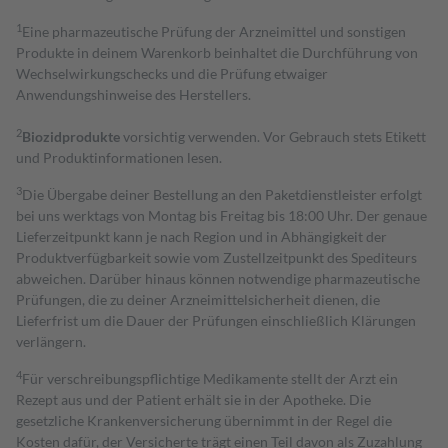
1
Eine pharmazeutische Prüfung der Arzneimittel und sonstigen
Produkte in deinem Warenkorb beinhaltet die Durchführung von
Wechselwirkungschecks und die Prüfung etwaiger
Anwendungshinweise des Herstellers.
2
Biozidprodukte
vorsichtig verwenden. Vor Gebrauch stets Etikett
und Produktinformationen lesen.
3
Die Übergabe deiner Bestellung an den Paketdienstleister erfolgt
bei uns werktags von Montag bis Freitag bis 18:00 Uhr. Der genaue
Lieferzeitpunkt kann je nach Region und in Abhängigkeit der
Produktverfügbarkeit sowie vom Zustellzeitpunkt des Spediteurs
abweichen. Darüber hinaus können notwendige pharmazeutische
Prüfungen, die zu deiner Arzneimittelsicherheit dienen, die
Lieferfrist um die Dauer der Prüfungen einschließlich Klärungen
verlängern.
4
Für verschreibungspflichtige Medikamente stellt der Arzt ein
Rezept aus und der Patient erhält sie in der Apotheke. Die
gesetzliche Krankenversicherung übernimmt in der Regel die
Kosten dafür, der Versicherte trägt einen Teil davon als Zuzahlung