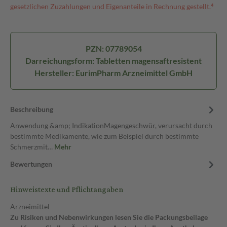
gesetzlichen Zuzahlungen und Eigenanteile in Rechnung gestellt.⁴
PZN: 07789054
Darreichungsform: Tabletten magensaftresistent
Hersteller: EurimPharm Arzneimittel GmbH
Beschreibung
Anwendung &amp; IndikationMagengeschwür, verursacht durch
bestimmte Medikamente, wie zum Beispiel durch bestimmte
Schmerzmit…
Mehr
Bewertungen
Hinweistexte und Pflichtangaben
Arzneimittel
Zu Risiken und Nebenwirkungen lesen Sie die Packungsbeilage