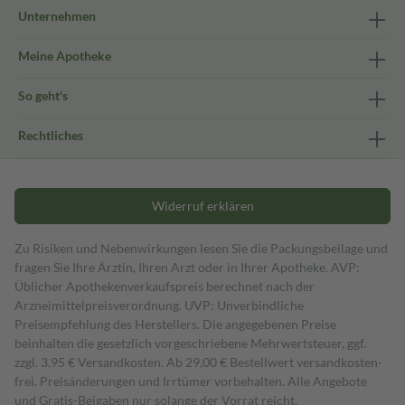
Unternehmen
Meine Apotheke
So geht's
Rechtliches
Widerruf erklären
Zu Risiken und Nebenwirkungen lesen Sie die Packungsbeilage und
fragen Sie Ihre Ärztin, Ihren Arzt oder in Ihrer Apotheke. AVP:
Üblicher Apothekenverkaufspreis berechnet nach der
Arzneimittelpreisverordnung. UVP: Unverbindliche
Preisempfehlung des Herstellers. Die angegebenen Preise
beinhalten die gesetzlich vorgeschriebene Mehrwertsteuer, ggf.
zzgl. 3,95 € Versandkosten. Ab 29,00 € Bestell­wert versand­kosten­
frei. Preisänderungen und Irrtümer vorbehalten. Alle Angebote
und Gratis-Beigaben nur solange der Vorrat reicht.