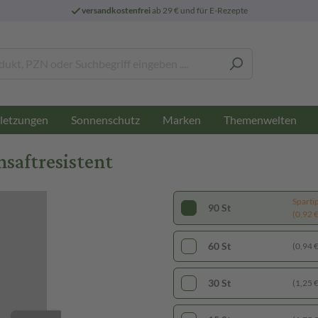
versandkostenfrei
ab 29 € und für E-Rezepte
letzungen
Sonnenschutz
Marken
Themenwelten
saftresistent
Sparti
90 St
(0,92 € 
60 St
(0,94 € 
30 St
(1,25 € 