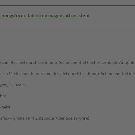
chungsform: Tabletten magensaftresistent
g
um Beispiel durch bestimmte Schmerzmittel (nicht-steroidale Antiphlo
ch Medikamente, wie zum Beispiel durch bestimmte Schmerzmittel (nich
agengeschwürs
hre)
kheit)
efluxkrankheit mit Entzündung der Speiseröhre)