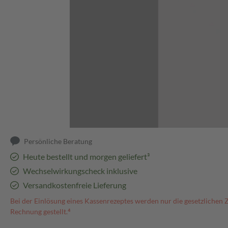
Abbildung kann abweichen
Persönliche Beratung
Heute bestellt und morgen geliefert³
Wechselwirkungscheck inklusive
Versandkostenfreie Lieferung
Bei der Einlösung eines Kassenrezeptes werden nur die gesetzlichen 
Rechnung gestellt.⁴