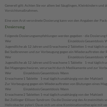
Generell gilt: Achten Sie vor allem bei Säuglingen, Kleinkindern un
Vorsichtsmaßnahmen.
Eine vom Arzt verordnete Dosierung kann von den Angaben der Packun
Dosierung
Folgende Dosierungsempfehlungen werden gegeben - die Dosierung für
Wer
Einzeldosis
Gesamtdosis
W
Jugendliche ab 12 Jahren und Erwachsene
2 Tabletten
1-mal täglich
u
Bei Sodbrennen und zur Vorbeugung gegen ein Wiederauftreten der R
Wer
Einzeldosis
Gesamtdosis
W
Jugendliche ab 12 Jahren und Erwachsene
1 Tablette
1-mal täglich
u
Bei Magengeschwüren, verursacht durch Medikamente und zur Vorb
Wer
Einzeldosis
Gesamtdosis
Wann
Erwachsene
1 Tablette
1-mal täglich
unabhängig von der Mahlzeit
Zur Vorbeugung gegen ein Wiederauftreten von Blutungen eines Ma
Wer
Einzeldosis
Gesamtdosis
Wann
Erwachsene
2 Tabletten
1-mal täglich
unabhängig von der Mahlzeit
Bei Zollinger-Ellison-Syndrom: Da die Dosierung des Arzneimittels vo
Helicobacter pylori: Da es sich um eine Kombinationstherapie mit ve