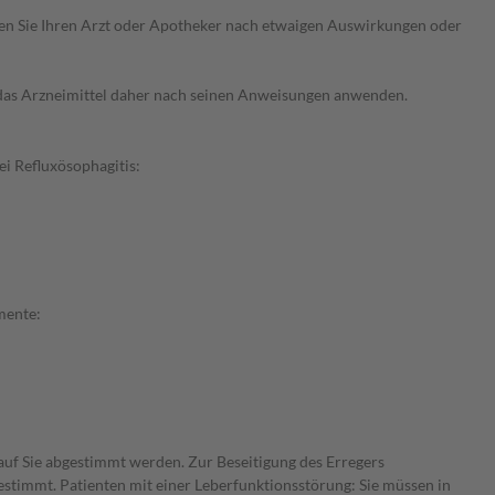
ragen Sie Ihren Arzt oder Apotheker nach etwaigen Auswirkungen oder
e das Arzneimittel daher nach seinen Anweisungen anwenden.
i Refluxösophagitis:
mente:
 auf Sie abgestimmt werden. Zur Beseitigung des Erregers
estimmt. Patienten mit einer Leberfunktionsstörung: Sie müssen in