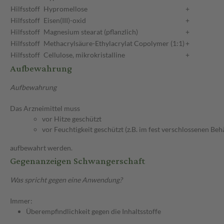
Hilfsstoff
Hypromellose
+
Hilfsstoff
Eisen(III)-oxid
+
Hilfsstoff
Magnesium stearat (pflanzlich)
+
Hilfsstoff
Methacrylsäure-Ethylacrylat Copolymer (1:1)
+
Hilfsstoff
Cellulose, mikrokristalline
+
Aufbewahrung
Aufbewahrung
Das Arzneimittel muss
vor Hitze geschützt
vor Feuchtigkeit geschützt (z.B. im fest verschlossenen Behä
aufbewahrt werden.
Gegenanzeigen Schwangerschaft
Was spricht gegen eine Anwendung?
Immer:
Überempfindlichkeit gegen die Inhaltsstoffe