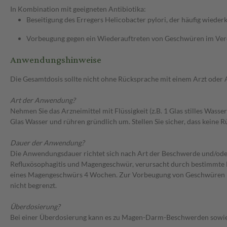
In Kombination mit geeigneten Antibiotika:
Beseitigung des Erregers Helicobacter pylori, der häufig wie
Vorbeugung gegen ein Wiederauftreten von Geschwüren im Verda
Anwendungshinweise
Die Gesamtdosis sollte nicht ohne Rücksprache mit einem Arzt oder
Art der Anwendung?
Nehmen Sie das Arzneimittel mit Flüssigkeit (z.B. 1 Glas stilles Wass
Glas Wasser und rühren gründlich um. Stellen Sie sicher, dass keine 
Dauer der Anwendung?
Die Anwendungsdauer richtet sich nach Art der Beschwerde und/ode
Refluxösophagitis und Magengeschwür, verursacht durch bestimmte 
eines Magengeschwürs 4 Wochen. Zur Vorbeugung von Geschwüren im 
nicht begrenzt.
Überdosierung?
Bei einer Überdosierung kann es zu Magen-Darm-Beschwerden sowie 