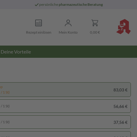
persönliche
pharmazeutische Beratung
Rezept einlösen
Mein Konto
0,00 €
Deine Vorteile
pp
83,03 €
/ 1 St)
56,66 €
/ 1 St)
37,56 €
/ 1 St)