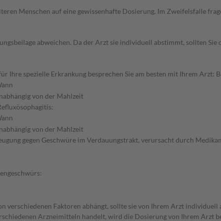
d älteren Menschen auf eine gewissenhafte Dosierung. Im Zweifelsfalle f
gsbeilage abweichen. Da der Arzt sie individuell abstimmt, sollten Si
 Ihre spezielle Erkrankung besprechen Sie am besten mit Ihrem Arzt: Be
ann
nabhängig von der Mahlzeit
efluxösophagitis:
ann
nabhängig von der Mahlzeit
eugung gegen Geschwüre im Verdauungstrakt, verursacht durch Medika
gengeschwürs:
n verschiedenen Faktoren abhängt, sollte sie von Ihrem Arzt individuell
rschiedenen Arzneimitteln handelt, wird die Dosierung von Ihrem Arzt b