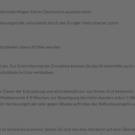
derkehrende Magen-Darm-Geschwüre auslösen kann
uungstrakt, verursacht durch den Erreger Helicobacter pylori
 Apotheker überschritten werden.
er) ein. Zur Erleichterung der Einnahme können Sie das Arzneimittel auch
Rückstände im Glas verbleiben.
r Dauer der Erkrankung und wird deshalb nur von Ihrem Arzt bestimmt
Medikamente 4-8 Wochen, zur Beseitigung des Helicobacters pylori 1 W
Verdauungstrakt oder gegen Wiederauftreten der Refluxösophagitis und
zu Schwäche kommen. Setzen Sie sich bei dem Verdacht auf eine Überd