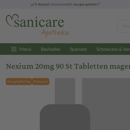
3
E-Rezept:
Heute bestellt,
morgen geliefert
Menü
Bestseller
Sparsets
Schmerzen & Ver
Nexium 20mg 90 St Tabletten magen
Rezeptpflichtig
Reimport