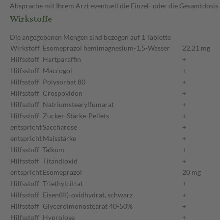
Absprache mit Ihrem Arzt eventuell die Einzel- oder die Gesamtdosi
Wirkstoffe
Die angegebenen Mengen sind bezogen auf 1 Tablette
Wirkstoff
Esomeprazol hemimagnesium-1,5-Wasser
22,21 mg
Hilfsstoff
Hartparaffin
+
Hilfsstoff
Macrogol
+
Hilfsstoff
Polysorbat 80
+
Hilfsstoff
Crospovidon
+
Hilfsstoff
Natriumstearylfumarat
+
Hilfsstoff
Zucker-Stärke-Pellets
+
entspricht
Saccharose
+
entspricht
Maisstärke
+
Hilfsstoff
Talkum
+
Hilfsstoff
Titandioxid
+
entspricht
Esomeprazol
20 mg
Hilfsstoff
Triethylcitrat
+
Hilfsstoff
Eisen(III)-oxidhydrat, schwarz
+
Hilfsstoff
Glycerolmonostearat 40-50%
+
Hilfsstoff
Hyprolose
+