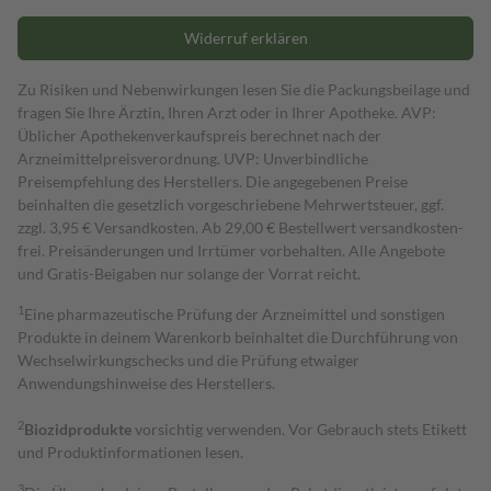
Widerruf erklären
Zu Risiken und Nebenwirkungen lesen Sie die Packungsbeilage und
fragen Sie Ihre Ärztin, Ihren Arzt oder in Ihrer Apotheke. AVP:
Üblicher Apothekenverkaufspreis berechnet nach der
Arzneimittelpreisverordnung. UVP: Unverbindliche
Preisempfehlung des Herstellers. Die angegebenen Preise
beinhalten die gesetzlich vorgeschriebene Mehrwertsteuer, ggf.
zzgl. 3,95 € Versandkosten. Ab 29,00 € Bestell­wert versand­kosten­
frei. Preisänderungen und Irrtümer vorbehalten. Alle Angebote
und Gratis-Beigaben nur solange der Vorrat reicht.
1
Eine pharmazeutische Prüfung der Arzneimittel und sonstigen
Produkte in deinem Warenkorb beinhaltet die Durchführung von
Wechselwirkungschecks und die Prüfung etwaiger
Anwendungshinweise des Herstellers.
2
Biozidprodukte
vorsichtig verwenden. Vor Gebrauch stets Etikett
und Produktinformationen lesen.
3