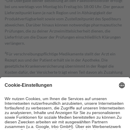
Die Übergabe deiner Bestellung an den Paketdienstleister erfolgt
bei uns werktags von Montag bis Freitag bis 18:00 Uhr. Der genaue
Lieferzeitpunkt kann je nach Region und in Abhängigkeit der
Produktverfügbarkeit sowie vom Zustellzeitpunkt des Spediteurs
abweichen. Darüber hinaus können notwendige pharmazeutische
Prüfungen, die zu deiner Arzneimittelsicherheit dienen, die
Lieferfrist um die Dauer der Prüfungen einschließlich Klärungen
verlängern.
4
Für verschreibungspflichtige Medikamente stellt der Arzt ein
Rezept aus und der Patient erhält sie in der Apotheke. Die
gesetzliche Krankenversicherung übernimmt in der Regel die
Kosten dafür, der Versicherte trägt einen Teil davon als Zuzahlung
mit.
Grundsätzlich leisten Mitglieder Zuzahlungen in Höhe von zehn
Prozent des Abgabepreises,
mindestens
jedoch
fünf Euro
und
höchstens zehn Euro.
Es sind jedoch nie mehr als die tatsächlichen
Kosten der Leistung zu entrichten.
Diese Regeln gelten grundsätzlich auch für Online-Apotheken.
Bei Heilmitteln und häuslicher Krankenpflege beträgt die
Zuzahlung zehn Prozent der Kosten sowie zehn Euro je
Verordnung.