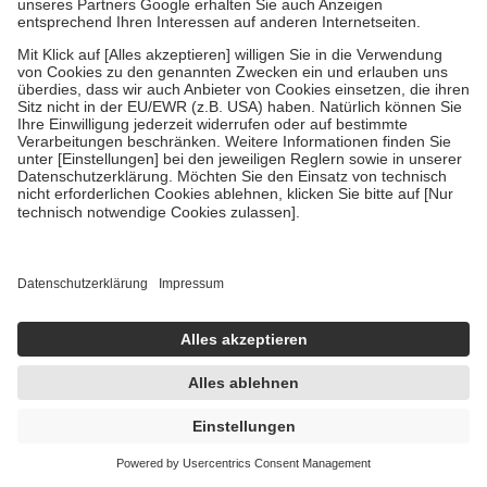
Um das Engagement der Versicherten für ihre eigene Gesundheit zu
stärken und die besondere Stellung der Familie zu unterstützen,
fallen
keine Zuzahlungen
an bei:
• Kindern und Jugendlichen bis zum vollendeten 18. Lebensjahr
mit Ausnahme der Fahrkosten
• Untersuchungen zur Vorsorge und Früherkennung, die von der
GKV getragen werden
• empfohlenen Schutzimpfungen
• Harn- und Blutteststreifen
Wir nutzen Trusted Shops als unabhängigen Dienstleister für die
Einholung von Bewertungen. Trusted Shops hat Maßnahmen
getroffen, um sicherzustellen, dass es sich um echte Bewertungen
handelt. Mehr Informationen findest du hier:
https://help.etrusted.com/hc/de/articles/4419944605341
Einige Bilder und Inhalte wurden unter Zuhilfenahme künstlicher
Intelligenz erstellt.