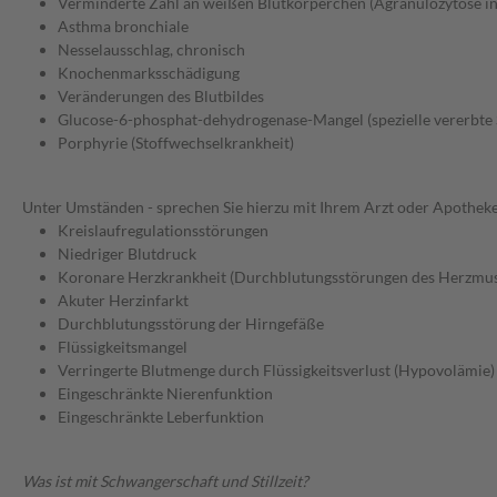
Verminderte Zahl an weißen Blutkörperchen (Agranulozytose in 
Asthma bronchiale
Nesselausschlag, chronisch
Knochenmarksschädigung
Veränderungen des Blutbildes
Glucose-6-phosphat-dehydrogenase-Mangel (spezielle vererbte 
Porphyrie (Stoffwechselkrankheit)
Unter Umständen - sprechen Sie hierzu mit Ihrem Arzt oder Apotheke
Kreislaufregulationsstörungen
Niedriger Blutdruck
Koronare Herzkrankheit (Durchblutungsstörungen des Herzmus
Akuter Herzinfarkt
Durchblutungsstörung der Hirngefäße
Flüssigkeitsmangel
Verringerte Blutmenge durch Flüssigkeitsverlust (Hypovolämie)
Eingeschränkte Nierenfunktion
Eingeschränkte Leberfunktion
Was ist mit Schwangerschaft und Stillzeit?