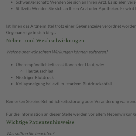
Schwangerschaft: Wenden Sie sich an Ihren Arzt. Es spielen ve
Stillzeit: Wenden Sie sich an Ihren Arzt oder Apotheker. Er wi
Ist Ihnen das Arzneimittel trotz einer Gegenanzeige verordnet worden
Gegenanzeige in sich birgt.
Neben- und Wechselwirkungen
Welche unerwünschten Wirkungen können auftreten?
Überempfindlichkeitsreaktionen der Haut, wie:
Hautausschlag
Niedriger Blutdruck
Kollapsneigung bei evtl. zu starkem Blutdruckabfall
Bemerken Sie eine Befindlichkeitsstörung oder Veränderung während 
Für die Information an dieser Stelle werden vor allem Nebenwirkunge
Wichtige Patientenhinweise
Was sollten Sie beachten?