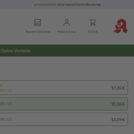
persönliche
pharmazeutische Beratung
Rezept einlösen
Mein Konto
0,00 €
Deine Vorteile
pp
17,35 €
 € / 1 l)
15,26 €
 € / 1 l)
13,59 €
 € / 1 l)