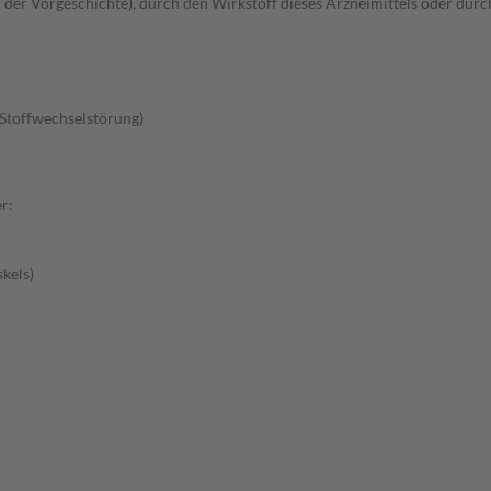
der Vorgeschichte), durch den Wirkstoff dieses Arzneimittels oder durc
Stoffwechselstörung)
r:
kels)