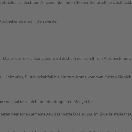
 bei plötzlich schlechtem Allgemeinbefinden (Fieber, Schüttelfrost, Sch
 Apotheker überschritten werden.
r Dauer der Erkrankung und wird deshalb nur von Ihrem Arzt bestimmt.
del, Krämpfen, Blutdruckabfall bis hin zum Koma kommen. Setzen Sie sic
z normal (also nicht mit der doppelten Menge) fort.
d älteren Menschen auf eine gewissenhafte Dosierung. Im Zweifelsfalle f