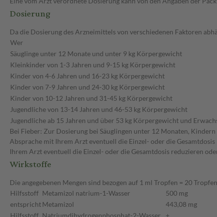
Eine vom Arzt verordnete Dosierung kann von den Angaben der Packun
Dosierung
Da die Dosierung des Arzneimittels von verschiedenen Faktoren abhän
Wer
Säuglinge unter 12 Monate und unter 9 kg Körpergewicht
Kleinkinder von 1-3 Jahren und 9-15 kg Körpergewicht
Kinder von 4-6 Jahren und 16-23 kg Körpergewicht
Kinder von 7-9 Jahren und 24-30 kg Körpergewicht
Kinder von 10-12 Jahren und 31-45 kg Körpergewicht
Jugendliche von 13-14 Jahren und 46-53 kg Körpergewicht
Jugendliche ab 15 Jahren und über 53 kg Körpergewicht und Erwach
Bei Fieber: Zur Dosierung bei Säuglingen unter 12 Monaten, Kindern 
Absprache mit Ihrem Arzt eventuell die Einzel- oder die Gesamtdosis
Ihrem Arzt eventuell die Einzel- oder die Gesamtdosis reduzieren od
Wirkstoffe
Die angegebenen Mengen sind bezogen auf 1 ml Tropfen = 20 Tropfe
Hilfsstoff
Metamizol natrium-1-Wasser
500 mg
entspricht
Metamizol
443,08 mg
Hilfsstoff
Natriumdihydrogenphosphat-2-Wasser
+