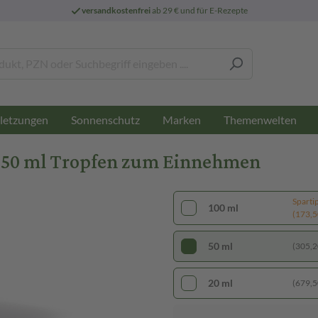
versandkostenfrei
ab 29 € und für E-Rezepte
letzungen
Sonnenschutz
Marken
Themenwelten
 50 ml Tropfen zum Einnehmen
Sparti
100 ml
(173,50
50 ml
(305,20
20 ml
(679,50