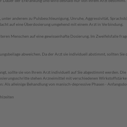
r Dauer der Erkrankung und wird deshalb nur von Ihrem Arzt bestimmt.
, unter anderem zu Pulsbeschleunigung, Unruhe, Aggressivität, Sprach
rdacht auf eine Überdosierung umgehend mit einem Arzt in Verbindung.
d älteren Menschen auf eine gewissenhafte Dosierung. Im Zweifelsfalle f
gsbeilage abweichen. Da der Arzt sie individuell abstimmt, sollten Si
gt, sollte sie von Ihrem Arzt individuell auf Sie abgestimmt werden. Di
 Dosierungsschritte stehen Arzneimittel mit verschiedenen Wirkstoffstärk
: Als alleinige Behandlung von manisch-depressive Phasen - Anfangsdos
hlzeiten