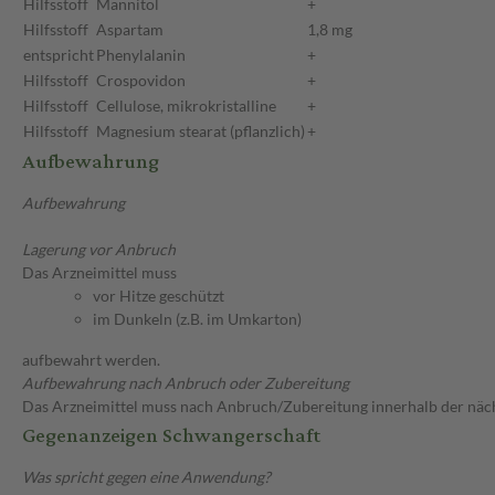
Hilfsstoff
Mannitol
+
Hilfsstoff
Aspartam
1,8 mg
entspricht
Phenylalanin
+
Hilfsstoff
Crospovidon
+
Hilfsstoff
Cellulose, mikrokristalline
+
Hilfsstoff
Magnesium stearat (pflanzlich)
+
Aufbewahrung
Aufbewahrung
Lagerung vor Anbruch
Das Arzneimittel muss
vor Hitze geschützt
im Dunkeln (z.B. im Umkarton)
aufbewahrt werden.
Aufbewahrung nach Anbruch oder Zubereitung
Das Arzneimittel muss nach Anbruch/Zubereitung innerhalb der näc
Gegenanzeigen Schwangerschaft
Was spricht gegen eine Anwendung?