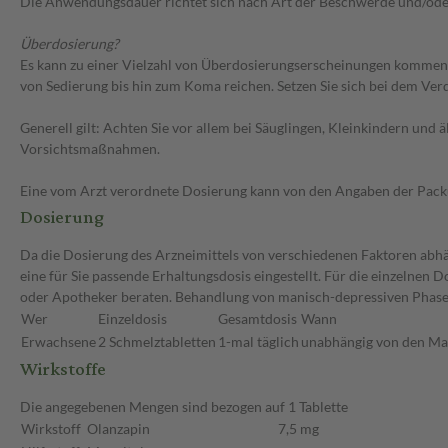
Die Anwendungsdauer richtet sich nach Art der Beschwerde und/ode
Überdosierung?
Es kann zu einer Vielzahl von Überdosierungserscheinungen kommen
von Sedierung bis hin zum Koma reichen. Setzen Sie sich bei dem Ve
Generell gilt: Achten Sie vor allem bei Säuglingen, Kleinkindern un
Vorsichtsmaßnahmen.
Eine vom Arzt verordnete Dosierung kann von den Angaben der Packun
Dosierung
Da die Dosierung des Arzneimittels von verschiedenen Faktoren abhän
eine für Sie passende Erhaltungsdosis eingestellt. Für die einzelnen
oder Apotheker beraten. Behandlung von manisch-depressiven Phasen
Wer
Einzeldosis
Gesamtdosis
Wann
Erwachsene
2 Schmelztabletten
1-mal täglich
unabhängig von den Ma
Wirkstoffe
Die angegebenen Mengen sind bezogen auf 1 Tablette
Wirkstoff
Olanzapin
7,5 mg