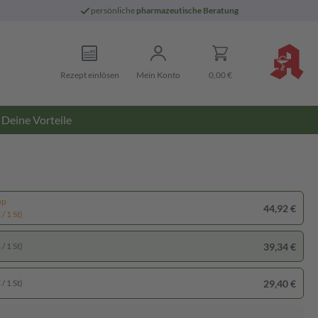
persönliche
pharmazeutische Beratung
Rezept einlösen
Mein Konto
0,00 €
Deine Vorteile
pp
44,92 €
/ 1 St)
39,34 €
/ 1 St)
29,40 €
/ 1 St)