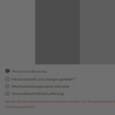
Abbildung kann abweichen
Persönliche Beratung
Heute bestellt und morgen geliefert³
Wechselwirkungscheck inklusive
Versandkostenfreie Lieferung
Bei der Einlösung eines Kassenrezeptes werden nur die gesetzlichen 
Rechnung gestellt.⁴