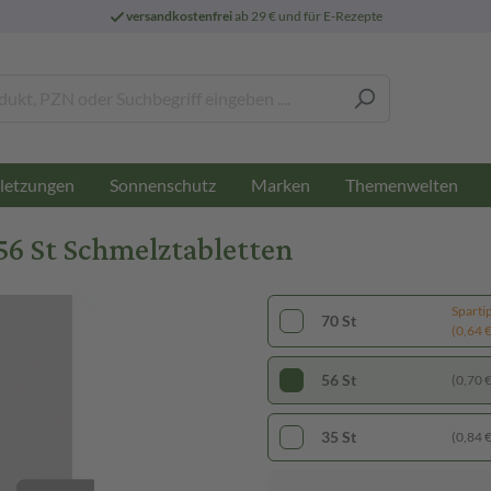
versandkostenfrei
ab 29 € und für E-Rezepte
letzungen
Sonnenschutz
Marken
Themenwelten
6 St Schmelztabletten
Sparti
70 St
(0,64 € 
56 St
(0,70 € 
35 St
(0,84 € 