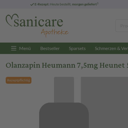
3
E-Rezept:
Heute bestellt,
morgen geliefert
Menü
Bestseller
Sparsets
Schmerzen & Ver
Olanzapin Heumann 7,5mg Heunet 5
Rezeptpflichtig