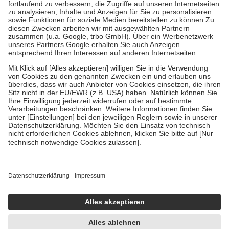
Prozent des Abgabepreises,
mindestens
jedoch
fünf Euro
und
höchstens zehn Euro.
Es sind jedoch nie mehr als die tatsächlichen
Kosten der Leistung zu entrichten.
Diese Regeln gelten grundsätzlich auch für Online-Apotheken.
Bei Heilmitteln und häuslicher Krankenpflege beträgt die
Zuzahlung zehn Prozent der Kosten sowie zehn Euro je
Verordnung.
Um das Engagement der Versicherten für ihre eigene Gesundheit zu
stärken und die besondere Stellung der Familie zu unterstützen,
fallen
keine Zuzahlungen
an bei:
• Kindern und Jugendlichen bis zum vollendeten 18. Lebensjahr
mit Ausnahme der Fahrkosten
• Untersuchungen zur Vorsorge und Früherkennung, die von der
GKV getragen werden
• empfohlenen Schutzimpfungen
• Harn- und Blutteststreifen
Wir nutzen Trusted Shops als unabhängigen Dienstleister für die
Einholung von Bewertungen. Trusted Shops hat Maßnahmen
getroffen, um sicherzustellen, dass es sich um echte Bewertungen
handelt. Mehr Informationen findest du hier:
https://help.etrusted.com/hc/de/articles/4419944605341