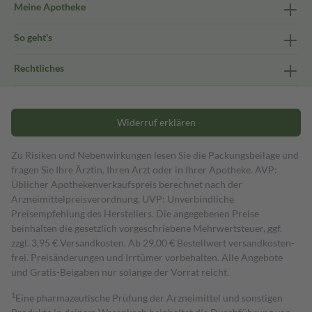
Meine Apotheke
So geht's
Rechtliches
Widerruf erklären
Zu Risiken und Nebenwirkungen lesen Sie die Packungsbeilage und
fragen Sie Ihre Ärztin, Ihren Arzt oder in Ihrer Apotheke. AVP:
Üblicher Apothekenverkaufspreis berechnet nach der
Arzneimittelpreisverordnung. UVP: Unverbindliche
Preisempfehlung des Herstellers. Die angegebenen Preise
beinhalten die gesetzlich vorgeschriebene Mehrwertsteuer, ggf.
zzgl. 3,95 € Versandkosten. Ab 29,00 € Bestell­wert versand­kosten­
frei. Preisänderungen und Irrtümer vorbehalten. Alle Angebote
und Gratis-Beigaben nur solange der Vorrat reicht.
1
Eine pharmazeutische Prüfung der Arzneimittel und sonstigen