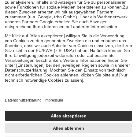
höchstens zehn Euro.
Es sind jedoch nie mehr als die tatsächlichen
Kosten der Leistung zu entrichten.
Diese Regeln gelten grundsätzlich auch für Online-Apotheken.
Bei Heilmitteln und häuslicher Krankenpflege beträgt die
Zuzahlung zehn Prozent der Kosten sowie zehn Euro je
Verordnung.
Um das Engagement der Versicherten für ihre eigene Gesundheit zu
stärken und die besondere Stellung der Familie zu unterstützen,
fallen
keine Zuzahlungen
an bei:
• Kindern und Jugendlichen bis zum vollendeten 18. Lebensjahr
mit Ausnahme der Fahrkosten
• Untersuchungen zur Vorsorge und Früherkennung, die von der
GKV getragen werden
• empfohlenen Schutzimpfungen
• Harn- und Blutteststreifen
Wir nutzen Trusted Shops als unabhängigen Dienstleister für die
Einholung von Bewertungen. Trusted Shops hat Maßnahmen
getroffen, um sicherzustellen, dass es sich um echte Bewertungen
handelt. Mehr Informationen findest du hier:
https://help.etrusted.com/hc/de/articles/4419944605341