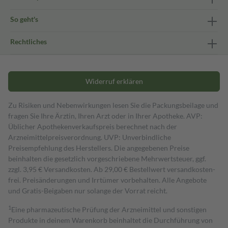
So geht's
Rechtliches
Widerruf erklären
Zu Risiken und Nebenwirkungen lesen Sie die Packungsbeilage und
fragen Sie Ihre Ärztin, Ihren Arzt oder in Ihrer Apotheke. AVP:
Üblicher Apothekenverkaufspreis berechnet nach der
Arzneimittelpreisverordnung. UVP: Unverbindliche
Preisempfehlung des Herstellers. Die angegebenen Preise
beinhalten die gesetzlich vorgeschriebene Mehrwertsteuer, ggf.
zzgl. 3,95 € Versandkosten. Ab 29,00 € Bestell­wert versand­kosten­
frei. Preisänderungen und Irrtümer vorbehalten. Alle Angebote
und Gratis-Beigaben nur solange der Vorrat reicht.
1
Eine pharmazeutische Prüfung der Arzneimittel und sonstigen
Produkte in deinem Warenkorb beinhaltet die Durchführung von