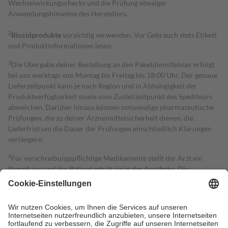
Wechselwirkungschecks und die Prüfung etwaiger
Anwendungshinweise des Herstellers.
2
Biozidprodukte
vorsichtig verwenden. Vor Gebrauch stets Etikett
und Produktinformationen lesen.
3
Die Übergabe deiner Bestellung an den Paketdienstleister erfolgt
bei uns werktags von Montag bis Freitag bis 18:00 Uhr. Der genaue
Lieferzeitpunkt kann je nach Region und in Abhängigkeit der
Produktverfügbarkeit sowie vom Zustellzeitpunkt des Spediteurs
abweichen. Darüber hinaus können notwendige pharmazeutische
Prüfungen, die zu deiner Arzneimittelsicherheit dienen, die
Lieferfrist um die Dauer der Prüfungen einschließlich Klärungen
verlängern.
4
Für verschreibungspflichtige Medikamente stellt der Arzt ein
Rezept aus und der Patient erhält sie in der Apotheke. Die
gesetzliche Krankenversicherung übernimmt in der Regel die
Kosten dafür, der Versicherte trägt einen Teil davon als Zuzahlung
mit.
Grundsätzlich leisten Mitglieder Zuzahlungen in Höhe von zehn
Prozent des Abgabepreises,
mindestens
jedoch
fünf Euro
und