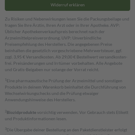
Widerruf erklären
Zu Risiken und Nebenwirkungen lesen Sie die Packungsbeilage und
fragen Sie Ihre Ärztin, Ihren Arzt oder in Ihrer Apotheke. AVP:
Üblicher Apothekenverkaufspreis berechnet nach der
Arzneimittelpreisverordnung. UVP: Unverbindliche
Preisempfehlung des Herstellers. Die angegebenen Preise
beinhalten die gesetzlich vorgeschriebene Mehrwertsteuer, ggf.
zzgl. 3,95 € Versandkosten. Ab 29,00 € Bestell­wert versand­kosten­
frei. Preisänderungen und Irrtümer vorbehalten. Alle Angebote
und Gratis-Beigaben nur solange der Vorrat reicht.
1
Eine pharmazeutische Prüfung der Arzneimittel und sonstigen
Produkte in deinem Warenkorb beinhaltet die Durchführung von
Wechselwirkungschecks und die Prüfung etwaiger
Anwendungshinweise des Herstellers.
2
Biozidprodukte
vorsichtig verwenden. Vor Gebrauch stets Etikett
und Produktinformationen lesen.
3
Die Übergabe deiner Bestellung an den Paketdienstleister erfolgt