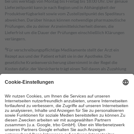
bei uns werktags von Montag bis Freitag bis 18:00 Uhr. Der genaue
Lieferzeitpunkt kann je nach Region und in Abhängigkeit der
Produktverfügbarkeit sowie vom Zustellzeitpunkt des Spediteurs
abweichen. Darüber hinaus können notwendige pharmazeutische
Prüfungen, die zu deiner Arzneimittelsicherheit dienen, die
Lieferfrist um die Dauer der Prüfungen einschließlich Klärungen
verlängern.
4
Für verschreibungspflichtige Medikamente stellt der Arzt ein
Rezept aus und der Patient erhält sie in der Apotheke. Die
gesetzliche Krankenversicherung übernimmt in der Regel die
Kosten dafür, der Versicherte trägt einen Teil davon als Zuzahlung
mit.
Grundsätzlich leisten Mitglieder Zuzahlungen in Höhe von zehn
Prozent des Abgabepreises,
mindestens
jedoch
fünf Euro
und
höchstens zehn Euro.
Es sind jedoch nie mehr als die tatsächlichen
Kosten der Leistung zu entrichten.
Diese Regeln gelten grundsätzlich auch für Online-Apotheken.
Bei Heilmitteln und häuslicher Krankenpflege beträgt die
Zuzahlung zehn Prozent der Kosten sowie zehn Euro je
Verordnung.
Um das Engagement der Versicherten für ihre eigene Gesundheit zu