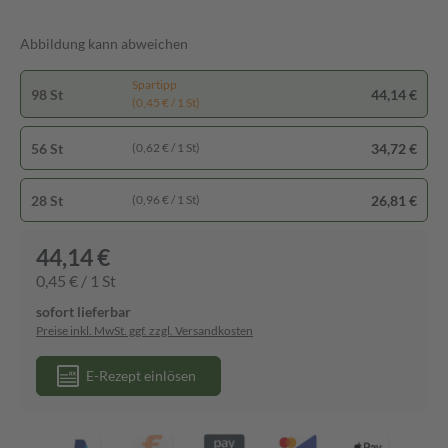
Abbildung kann abweichen
Spartipp
98 St
44,14 €
(0,45 € / 1 St)
56 St
34,72 €
(0,62 € / 1 St)
28 St
26,81 €
(0,96 € / 1 St)
44,14 €
0,45 € / 1 St
sofort lieferbar
Preise inkl. MwSt. ggf. zzgl. Versandkosten
E-Rezept einlösen