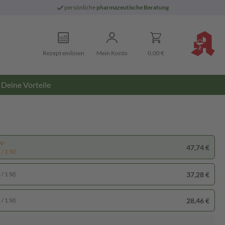
persönliche
pharmazeutische Beratung
Rezept einlösen
Mein Konto
0,00 €
Deine Vorteile
pp
47,74 €
/ 1 St)
37,28 €
/ 1 St)
28,46 €
/ 1 St)