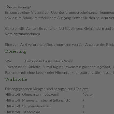
Überdosierung?
Es kann zu einer Vielzahl von Überdosierungserscheinungen kommen,
sowie zum Schock mit tödlichem Ausgang. Setzen Sie sich bei dem V
Generell gilt: Achten Sie vor allem bei Säuglingen, Kleinkindern un
Vorsichtsmaßnahmen.
Eine vom Arzt verordnete Dosierung kann von den Angaben der Packun
Dosierung
Wer
Einzeldosis
Gesamtdosis
Wann
Erwachsene
1 Tablette
1-mal täglich
Jeweils zur gleichen Tageszeit,
Patienten mit einer Leber- oder Nierenfunktionsstörung: Sie müssen 
Wirkstoffe
Die angegebenen Mengen sind bezogen auf 1 Tablette
Hilfsstoff
Olmesartan medoxomil
40 mg
Hilfsstoff
Magnesium stearat (pflanzlich)
+
Hilfsstoff
Poly(vinylalkohol)
+
Hilfsstoff
Titandioxid
+