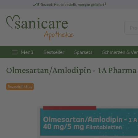
3
E-Rezept:
Heute bestellt,
morgen geliefert
Menü
Bestseller
Sparsets
Schmerzen & Ver
Olmesartan/Amlodipin - 1A Pharma 
Rezeptpflichtig