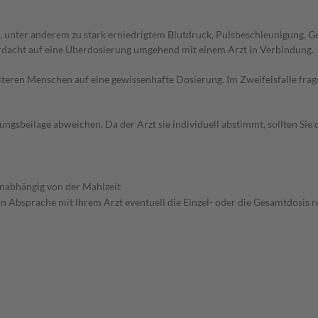
 unter anderem zu stark erniedrigtem Blutdruck, Pulsbeschleunigung, 
erdacht auf eine Überdosierung umgehend mit einem Arzt in Verbindung.
d älteren Menschen auf eine gewissenhafte Dosierung. Im Zweifelsfalle f
gsbeilage abweichen. Da der Arzt sie individuell abstimmt, sollten Si
 unabhängig von der Mahlzeit
in Absprache mit Ihrem Arzt eventuell die Einzel- oder die Gesamtdosis