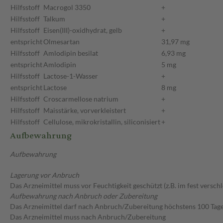
Hilfsstoff
Macrogol 3350
+
Hilfsstoff
Talkum
+
Hilfsstoff
Eisen(III)-oxidhydrat, gelb
+
entspricht
Olmesartan
31,97 mg
Hilfsstoff
Amlodipin besilat
6,93 mg
entspricht
Amlodipin
5 mg
Hilfsstoff
Lactose-1-Wasser
+
entspricht
Lactose
8 mg
Hilfsstoff
Croscarmellose natrium
+
Hilfsstoff
Maisstärke, vorverkleistert
+
Hilfsstoff
Cellulose, mikrokristallin, siliconisiert
+
Aufbewahrung
Aufbewahrung
Lagerung vor Anbruch
Das Arzneimittel muss vor Feuchtigkeit geschützt (z.B. im fest versc
Aufbewahrung nach Anbruch oder Zubereitung
Das Arzneimittel darf nach Anbruch/Zubereitung höchstens 100 Tag
Das Arzneimittel muss nach Anbruch/Zubereitung