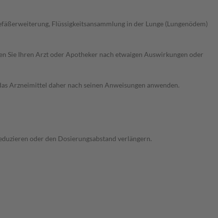
Gefäßerweiterung, Flüssigkeitsansammlung in der Lunge (Lungenödem)
ragen Sie Ihren Arzt oder Apotheker nach etwaigen Auswirkungen oder
e das Arzneimittel daher nach seinen Anweisungen anwenden.
 reduzieren oder den Dosierungsabstand verlängern.