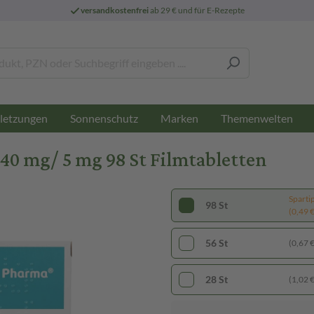
versandkostenfrei
ab 29 € und für E-Rezepte
letzungen
Sonnenschutz
Marken
Themenwelten
40 mg/ 5 mg 98 St Filmtabletten
Sparti
98 St
(0,49 € 
56 St
(0,67 € 
28 St
(1,02 € 