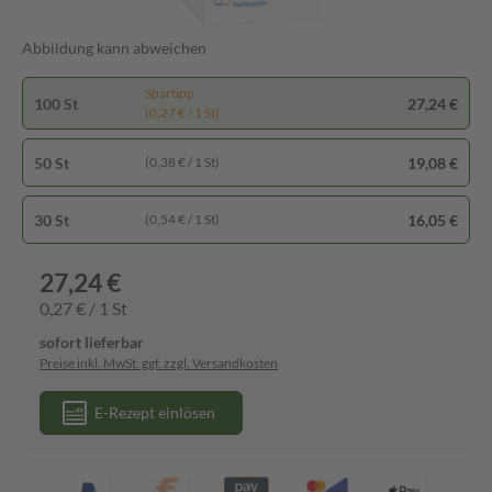
Abbildung kann abweichen
Spartipp
100 St
27,24 €
(0,27 € / 1 St)
50 St
19,08 €
(0,38 € / 1 St)
30 St
16,05 €
(0,54 € / 1 St)
27,24 €
0,27 € / 1 St
sofort lieferbar
Preise inkl. MwSt. ggf. zzgl. Versandkosten
E-Rezept einlösen