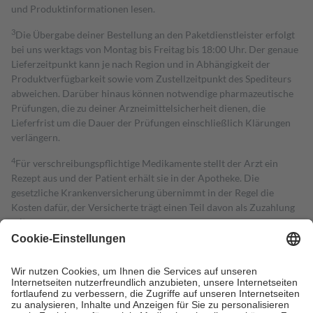
und Produktinformationen lesen.
3
Die Übergabe deiner Bestellung an den Paketdienstleister erfolgt
bei uns werktags von Montag bis Freitag bis 18:00 Uhr. Der genaue
Lieferzeitpunkt kann je nach Region und in Abhängigkeit der
Produktverfügbarkeit sowie vom Zustellzeitpunkt des Spediteurs
abweichen. Darüber hinaus können notwendige pharmazeutische
Prüfungen, die zu deiner Arzneimittelsicherheit dienen, die
Lieferfrist um die Dauer der Prüfungen einschließlich Klärungen
verlängern.
4
Für verschreibungspflichtige Medikamente stellt der Arzt ein
Rezept aus und der Patient erhält sie in der Apotheke. Die
gesetzliche Krankenversicherung übernimmt in der Regel die
Kosten dafür, der Versicherte trägt einen Teil davon als Zuzahlung
mit.
Grundsätzlich leisten Mitglieder Zuzahlungen in Höhe von zehn
Prozent des Abgabepreises,
mindestens
jedoch
fünf Euro
und
höchstens zehn Euro.
Es sind jedoch nie mehr als die tatsächlichen
Kosten der Leistung zu entrichten.
Diese Regeln gelten grundsätzlich auch für Online-Apotheken.
Bei Heilmitteln und häuslicher Krankenpflege beträgt die