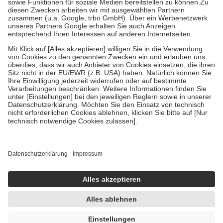
Zuzahlung zehn Prozent der Kosten sowie zehn Euro je
Verordnung.
Um das Engagement der Versicherten für ihre eigene Gesundheit zu
stärken und die besondere Stellung der Familie zu unterstützen,
fallen
keine Zuzahlungen
an bei:
• Kindern und Jugendlichen bis zum vollendeten 18. Lebensjahr
mit Ausnahme der Fahrkosten
• Untersuchungen zur Vorsorge und Früherkennung, die von der
GKV getragen werden
• empfohlenen Schutzimpfungen
• Harn- und Blutteststreifen
Wir nutzen Trusted Shops als unabhängigen Dienstleister für die
Einholung von Bewertungen. Trusted Shops hat Maßnahmen
getroffen, um sicherzustellen, dass es sich um echte Bewertungen
handelt. Mehr Informationen findest du hier:
https://help.etrusted.com/hc/de/articles/4419944605341
Einige Bilder und Inhalte wurden unter Zuhilfenahme künstlicher
Intelligenz erstellt.