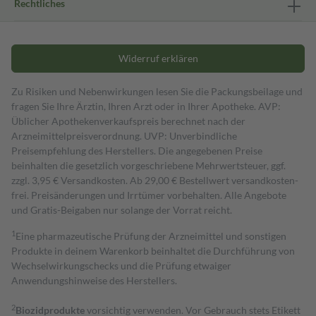
Rechtliches
Widerruf erklären
Zu Risiken und Nebenwirkungen lesen Sie die Packungsbeilage und
fragen Sie Ihre Ärztin, Ihren Arzt oder in Ihrer Apotheke. AVP:
Üblicher Apothekenverkaufspreis berechnet nach der
Arzneimittelpreisverordnung. UVP: Unverbindliche
Preisempfehlung des Herstellers. Die angegebenen Preise
beinhalten die gesetzlich vorgeschriebene Mehrwertsteuer, ggf.
zzgl. 3,95 € Versandkosten. Ab 29,00 € Bestell­wert versand­kosten­
frei. Preisänderungen und Irrtümer vorbehalten. Alle Angebote
und Gratis-Beigaben nur solange der Vorrat reicht.
1
Eine pharmazeutische Prüfung der Arzneimittel und sonstigen
Produkte in deinem Warenkorb beinhaltet die Durchführung von
Wechselwirkungschecks und die Prüfung etwaiger
Anwendungshinweise des Herstellers.
2
Biozidprodukte
vorsichtig verwenden. Vor Gebrauch stets Etikett