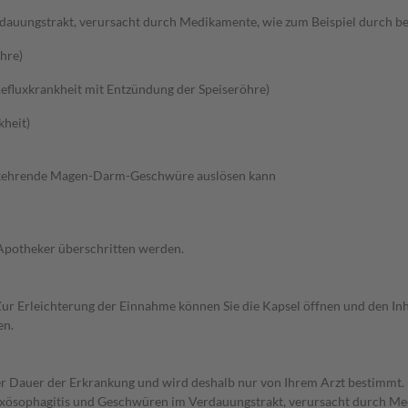
uungstrakt, verursacht durch Medikamente, wie zum Beispiel durch best
hre)
efluxkrankheit mit Entzündung der Speiseröhre)
kheit)
derkehrende Magen-Darm-Geschwüre auslösen kann
 Apotheker überschritten werden.
. Zur Erleichterung der Einnahme können Sie die Kapsel öffnen und den In
en.
r Dauer der Erkrankung und wird deshalb nur von Ihrem Arzt bestimmt
sophagitis und Geschwüren im Verdauungstrakt, verursacht durch Medi