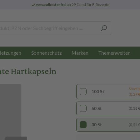
versandkostenfrei
ab 29 € und für E-Rezepte
letzungen
Sonnenschutz
Marken
Themenwelten
te Hartkapseln
Sparti
100 St
(0,27 € 
50 St
(0,38 € 
30 St
(0,54 € 