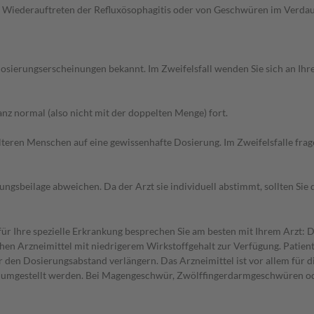
 Wiederauftreten der Refluxösophagitis oder von Geschwüren im Verdauu
sierungserscheinungen bekannt. Im Zweifelsfall wenden Sie sich an Ihre
z normal (also nicht mit der doppelten Menge) fort.
d älteren Menschen auf eine gewissenhafte Dosierung. Im Zweifelsfalle f
gsbeilage abweichen. Da der Arzt sie individuell abstimmt, sollten Si
 Ihre spezielle Erkrankung besprechen Sie am besten mit Ihrem Arzt: D
hen Arzneimittel mit niedrigerem Wirkstoffgehalt zur Verfügung. Patien
er den Dosierungsabstand verlängern. Das Arzneimittel ist vor allem für 
ke umgestellt werden. Bei Magengeschwür, Zwölffingerdarmgeschwüren od