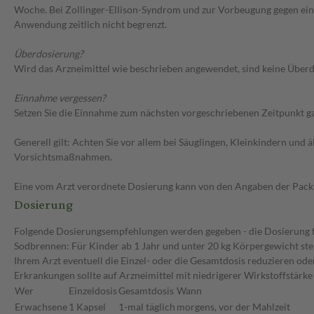
Woche. Bei Zollinger-Ellison-Syndrom und zur Vorbeugung gegen ein
Anwendung zeitlich nicht begrenzt.
Überdosierung?
Wird das Arzneimittel wie beschrieben angewendet, sind keine Überdo
Einnahme vergessen?
Setzen Sie die Einnahme zum nächsten vorgeschriebenen Zeitpunkt gan
Generell gilt: Achten Sie vor allem bei Säuglingen, Kleinkindern un
Vorsichtsmaßnahmen.
Eine vom Arzt verordnete Dosierung kann von den Angaben der Packun
Dosierung
Folgende Dosierungsempfehlungen werden gegeben - die Dosierung für
Sodbrennen: Für Kinder ab 1 Jahr und unter 20 kg Körpergewicht ste
Ihrem Arzt eventuell die Einzel- oder die Gesamtdosis reduzieren od
Erkrankungen sollte auf Arzneimittel mit niedrigerer Wirkstoffstär
Wer
Einzeldosis
Gesamtdosis
Wann
Erwachsene
1 Kapsel
1-mal täglich
morgens, vor der Mahlzeit