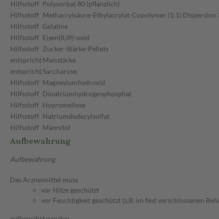
Hilfsstoff
Polysorbat 80 (pflanzlich)
Hilfsstoff
Methacrylsäure-Ethylacrylat-Copolymer (1:1) Dispersion
Hilfsstoff
Gelatine
Hilfsstoff
Eisen(II,III)-oxid
Hilfsstoff
Zucker-Stärke-Pellets
entspricht
Maisstärke
entspricht
Saccharose
Hilfsstoff
Magnesiumhydroxid
Hilfsstoff
Dinatriumhydrogenphosphat
Hilfsstoff
Hypromellose
Hilfsstoff
Natriumdodecylsulfat
Hilfsstoff
Mannitol
Aufbewahrung
Aufbewahrung
Das Arzneimittel muss
vor Hitze geschützt
vor Feuchtigkeit geschützt (z.B. im fest verschlossenen Behä
aufbewahrt werden.