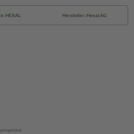
e: HEXAL
Hersteller: Hexal AG
phlogistika)