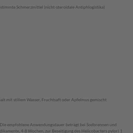
immte Schmerzmittel (nicht-steroidale Antiphlogistika)
halt mit stillem Wasser, Fruchtsaft oder Apfelmus gemischt
. Die empfohlene Anwendungsdauer beträgt bei Sodbrennen und
kamente, 4-8 Wochen, zur Beseitigung des Helicobacters pylori 1