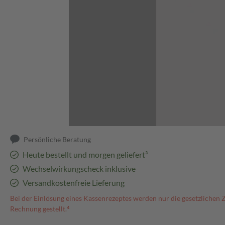
Abbildung kann abweichen
Persönliche Beratung
Heute bestellt und morgen geliefert³
Wechselwirkungscheck inklusive
Versandkostenfreie Lieferung
Bei der Einlösung eines Kassenrezeptes werden nur die gesetzlichen 
Rechnung gestellt.⁴