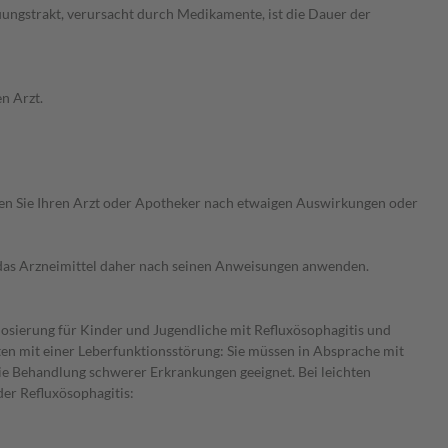
ngstrakt, verursacht durch Medikamente, ist die Dauer der
n Arzt.
ragen Sie Ihren Arzt oder Apotheker nach etwaigen Auswirkungen oder
e das Arzneimittel daher nach seinen Anweisungen anwenden.
osierung für Kinder und Jugendliche mit Refluxösophagitis und
ten mit einer Leberfunktionsstörung: Sie müssen in Absprache mit
die Behandlung schwerer Erkrankungen geeignet. Bei leichten
er Refluxösophagitis: