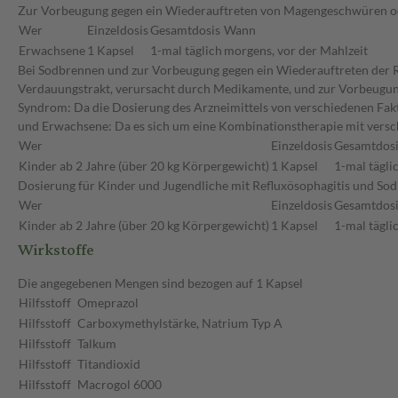
Zur Vorbeugung gegen ein Wiederauftreten von Magengeschwüren 
Wer
Einzeldosis
Gesamtdosis
Wann
Erwachsene
1 Kapsel
1-mal täglich
morgens, vor der Mahlzeit
Bei Sodbrennen und zur Vorbeugung gegen ein Wiederauftreten der Re
Verdauungstrakt, verursacht durch Medikamente, und zur Vorbeugung 
Syndrom: Da die Dosierung des Arzneimittels von verschiedenen Faktor
und Erwachsene: Da es sich um eine Kombinationstherapie mit versc
Wer
Einzeldosis
Gesamtdosi
Kinder ab 2 Jahre (über 20 kg Körpergewicht)
1 Kapsel
1-mal tägli
Dosierung für Kinder und Jugendliche mit Refluxösophagitis und So
Wer
Einzeldosis
Gesamtdosi
Kinder ab 2 Jahre (über 20 kg Körpergewicht)
1 Kapsel
1-mal tägli
Wirkstoffe
Die angegebenen Mengen sind bezogen auf 1 Kapsel
Hilfsstoff
Omeprazol
Hilfsstoff
Carboxymethylstärke, Natrium Typ A
Hilfsstoff
Talkum
Hilfsstoff
Titandioxid
Hilfsstoff
Macrogol 6000