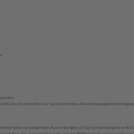
r:
 werden.
 sollte das Arzneimittel nur bei bestimmten Anwendungsgebieten eingeset
imittel keine schädigenden Auswirkungen auf die Entwicklung Ihres Kind
 darauf, dass das Arzneimittel während der Stillzeit nicht angewendet wer