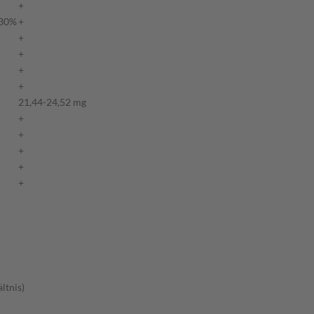
+
 30%
+
+
+
+
+
21,44-24,52 mg
+
+
+
+
+
ltnis)