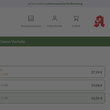
persönliche
pharmazeutische Beratung
Rezept einlösen
Mein Konto
0,00 €
Deine Vorteile
pp
27,24 €
/ 1 St)
19,08 €
/ 1 St)
16,05 €
/ 1 St)