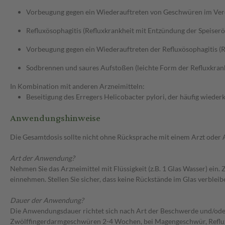
Vorbeugung gegen ein Wiederauftreten von Geschwüren im Verda
Refluxösophagitis (Refluxkrankheit mit Entzündung der Speiserö
Vorbeugung gegen ein Wiederauftreten der Refluxösophagitis (R
Sodbrennen und saures Aufstoßen (leichte Form der Refluxkran
In Kombination mit anderen Arzneimitteln:
Beseitigung des Erregers Helicobacter pylori, der häufig wie
Anwendungshinweise
Die Gesamtdosis sollte nicht ohne Rücksprache mit einem Arzt oder
Art der Anwendung?
Nehmen Sie das Arzneimittel mit Flüssigkeit (z.B. 1 Glas Wasser) ein
einnehmen. Stellen Sie sicher, dass keine Rückstände im Glas verbleib
Dauer der Anwendung?
Die Anwendungsdauer richtet sich nach Art der Beschwerde und/ode
Zwölffingerdarmgeschwüren 2-4 Wochen, bei Magengeschwür, Refluxö