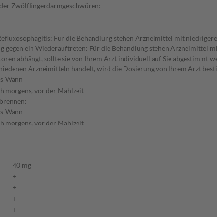
oder Zwölffingerdarmgeschwüren:
fluxösophagitis: Für die Behandlung stehen Arzneimittel mit niedriger
gegen ein Wiederauftreten: Für die Behandlung stehen Arzneimittel mit 
en abhängt, sollte sie von Ihrem Arzt individuell auf Sie abgestimmt we
hiedenen Arzneimitteln handelt, wird die Dosierung von Ihrem Arzt best
s
Wann
ch
morgens, vor der Mahlzeit
dbrennen:
s
Wann
ch
morgens, vor der Mahlzeit
40 mg
+
+
+
+