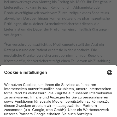
bei uns werktags von Montag bis Freitag bis 18:00 Uhr. Der genaue
Lieferzeitpunkt kann je nach Region und in Abhängigkeit der
Produktverfügbarkeit sowie vom Zustellzeitpunkt des Spediteurs
abweichen. Darüber hinaus können notwendige pharmazeutische
Prüfungen, die zu deiner Arzneimittelsicherheit dienen, die
Lieferfrist um die Dauer der Prüfungen einschließlich Klärungen
verlängern.
4
Für verschreibungspflichtige Medikamente stellt der Arzt ein
Rezept aus und der Patient erhält sie in der Apotheke. Die
gesetzliche Krankenversicherung übernimmt in der Regel die
Kosten dafür, der Versicherte trägt einen Teil davon als Zuzahlung
mit.
Grundsätzlich leisten Mitglieder Zuzahlungen in Höhe von zehn
Prozent des Abgabepreises,
mindestens
jedoch
fünf Euro
und
höchstens zehn Euro.
Es sind jedoch nie mehr als die tatsächlichen
Kosten der Leistung zu entrichten.
Diese Regeln gelten grundsätzlich auch für Online-Apotheken.
Bei Heilmitteln und häuslicher Krankenpflege beträgt die
Zuzahlung zehn Prozent der Kosten sowie zehn Euro je
Verordnung.
Um das Engagement der Versicherten für ihre eigene Gesundheit zu